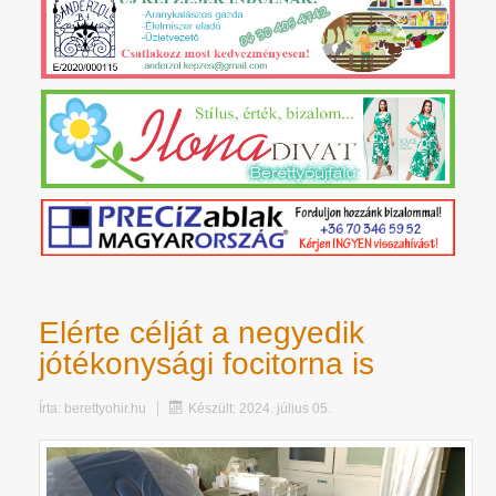
Elérte célját a negyedik
jótékonysági focitorna is
Írta:
berettyohir.hu
Készült: 2024. július 05.