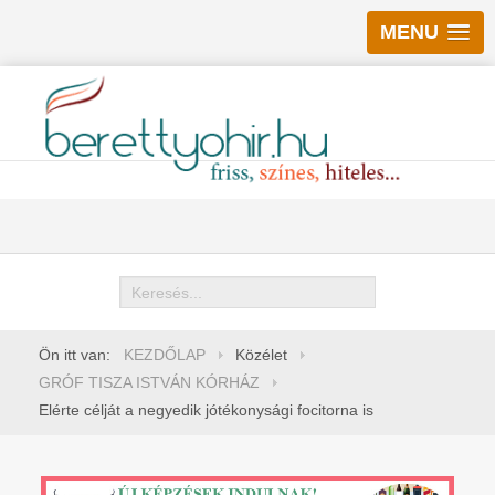
MENU
Keresés
Ön itt van:
KEZDŐLAP
Közélet
GRÓF TISZA ISTVÁN KÓRHÁZ
Elérte célját a negyedik jótékonysági focitorna is