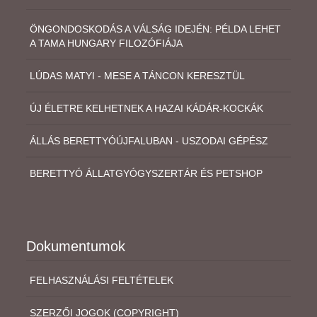
ÖNGONDOSKODÁS A VÁLSÁG IDEJÉN: PÉLDA LEHET
A TAMA HUNGARY FILOZÓFIÁJA
LÚDAS MATYI - MESE A TÁNCON KERESZTÜL
ÚJ ÉLETRE KELHETNEK A HAZAI KÁDÁR-KOCKÁK
ÁLLÁS BERETTYÓÚJFALUBAN - USZODAI GÉPÉSZ
BERETTYÓ ÁLLATGYÓGYSZERTÁR ÉS PETSHOP
Dokumentumok
FELHASZNÁLÁSI FELTÉTELEK
SZERZŐI JOGOK (COPYRIGHT)