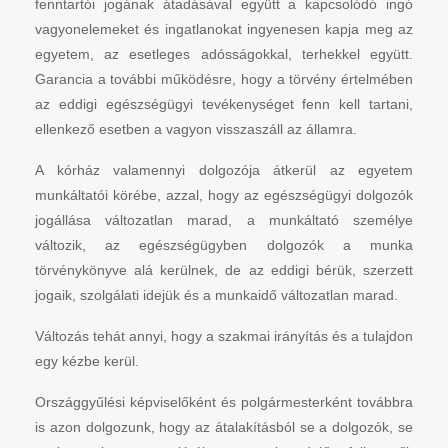
fenntartói jogának átadásával együtt a kapcsolódó ingó
vagyonelemeket és ingatlanokat ingyenesen kapja meg az
egyetem, az esetleges adósságokkal, terhekkel együtt.
Garancia a további működésre, hogy a törvény értelmében
az eddigi egészségügyi tevékenységet fenn kell tartani,
ellenkező esetben a vagyon visszaszáll az államra.
A kórház valamennyi dolgozója átkerül az egyetem
munkáltatói körébe, azzal, hogy az egészségügyi dolgozók
jogállása változatlan marad, a munkáltató személye
változik, az egészségügyben dolgozók a munka
törvénykönyve alá kerülnek, de az eddigi bérük, szerzett
jogaik, szolgálati idejük és a munkaidő változatlan marad.
Változás tehát annyi, hogy a szakmai irányítás és a tulajdon
egy kézbe kerül.
Országgyűlési képviselőként és polgármesterként továbbra
is azon dolgozunk, hogy az átalakításból se a dolgozók, se