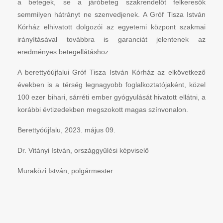
a betegek, se a járóbeteg szakrendelőt felkeresők
semmilyen hátrányt ne szenvedjenek. A Gróf Tisza István
Kórház elhivatott dolgozói az egyetemi központ szakmai
irányításával továbbra is garanciát jelentenek az
eredményes betegellátáshoz.
A berettyóújfalui Gróf Tisza István Kórház az elkövetkező
években is a térség legnagyobb foglalkoztatójaként, közel
100 ezer bihari, sárréti ember gyógyulását hivatott ellátni, a
korábbi évtizedekben megszokott magas színvonalon.
Berettyóújfalu, 2023. május 09.
Dr. Vitányi István, országgyűlési képviselő
Muraközi István, polgármester