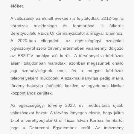
élőket.
A változások az elmúlt években is folytatódtak. 2012-ben a
kórházak tulajdonjoga és fenntartása is átkerült
Berettyóújfalu Város Önkormányzatától a magyar államhoz.
A 2020-ban elfogadott, az egészségügyi szolgálati
jogviszonyról szóló törvény értelmében valamennyi dolgozó
az ESZJTV hatálya alá került. A törvénnyel a kórházak
állami tulajdonban maradtak, azonban megszűntek önálló
jogi személyiségnek lenni, és a megyei kórházak
telephelyeként működtek. A szakmai irányítás pedig már a
törvény hatályba lépésétől kezdve az egyetemek klinikai
központjához kerültek.
Az egészségügyi törvény 2023. évi módosítása újabb
változásokat hozott. A törvény lényeges eleme, hogy július
1-től a berettyóújfalui Gróf Tisza István Kórház fenntartói
joga a Debreceni Egyetemhez kerül. Az intézmény