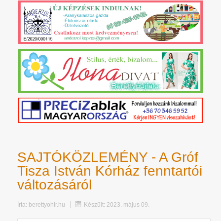
SAJTÓKÖZLEMÉNY - A Gróf
Tisza István Kórház fenntartói
változásáról
Írta:
berettyohir.hu
Készült: 2023. május 09.