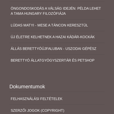
ÖNGONDOSKODÁS A VÁLSÁG IDEJÉN: PÉLDA LEHET
A TAMA HUNGARY FILOZÓFIÁJA
LÚDAS MATYI - MESE A TÁNCON KERESZTÜL
ÚJ ÉLETRE KELHETNEK A HAZAI KÁDÁR-KOCKÁK
ÁLLÁS BERETTYÓÚJFALUBAN - USZODAI GÉPÉSZ
BERETTYÓ ÁLLATGYÓGYSZERTÁR ÉS PETSHOP
Dokumentumok
FELHASZNÁLÁSI FELTÉTELEK
SZERZŐI JOGOK (COPYRIGHT)