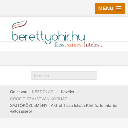
MENU
Keresés
Ön itt van:
KEZDŐLAP
Közélet
GRÓF TISZA ISTVÁN KÓRHÁZ
SAJTÓKÖZLEMÉNY - A Gróf Tisza István Kórház fenntartói
változásáról