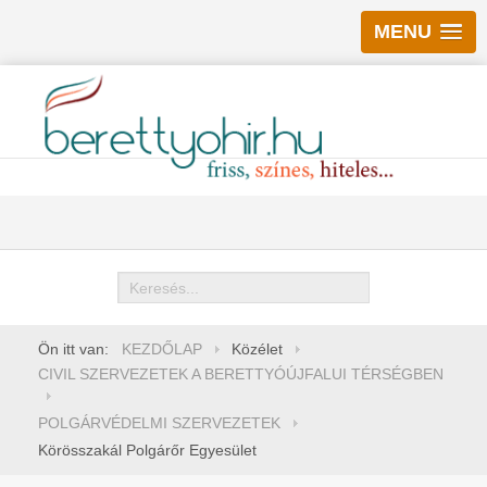
MENU
Keresés
Ön itt van:
KEZDŐLAP
Közélet
CIVIL SZERVEZETEK A BERETTYÓÚJFALUI TÉRSÉGBEN
POLGÁRVÉDELMI SZERVEZETEK
Körösszakál Polgárőr Egyesület