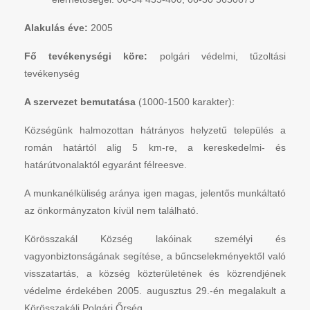
Alakulás éve:
2005
Fő tevékenységi köre:
polgári védelmi, tűzoltási
tevékenység
A szervezet bemutatása
(1000-1500 karakter):
Községünk halmozottan hátrányos helyzetű település a
román határtól alig 5 km-re, a kereskedelmi- és
határútvonalaktól egyaránt félreesve.
A munkanélküliség aránya igen magas, jelentős munkáltató
az önkormányzaton kívül nem található.
Körösszakál Község lakóinak személyi és
vagyonbiztonságának segítése, a bűncselekményektől való
visszatartás, a község közterületének és közrendjének
védelme érdekében 2005. augusztus 29.-én megalakult a
Körösszakáli Polgári Őrség.