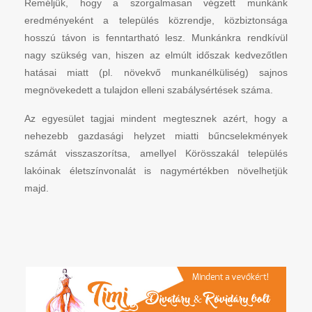
Reméljük, hogy a szorgalmasan végzett munkánk
eredményeként a település közrendje, közbiztonsága
hosszú távon is fenntartható lesz. Munkánkra rendkívül
nagy szükség van, hiszen az elmúlt időszak kedvezőtlen
hatásai miatt (pl. növekvő munkanélküliség) sajnos
megnövekedett a tulajdon elleni szabálysértések száma.
Az egyesület tagjai mindent megtesznek azért, hogy a
nehezebb gazdasági helyzet miatti bűncselekmények
számát visszaszorítsa, amellyel Körösszakál település
lakóinak életszínvonalát is nagymértékben növelhetjük
majd.