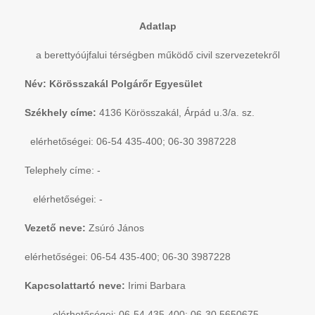
Adatlap
a berettyóújfalui térségben működő civil szervezetekről
Név: Körösszakál Polgárőr Egyesület
Székhely címe:
4136 Körösszakál, Árpád u.3/a. sz.
elérhetőségei: 06-54 435-400; 06-30 3987228
Telephely címe: -
elérhetőségei: -
Vezető neve:
Zsúró János
elérhetőségei: 06-54 435-400; 06-30 3987228
Kapcsolattartó neve:
Irimi Barbara
elérhetőségei: 06-54 435-400; 06-30 5650675