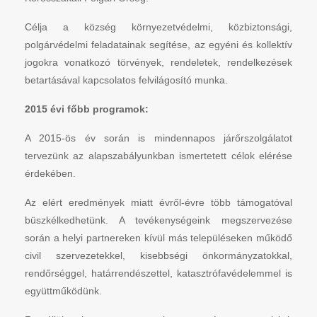
Célja a község környezetvédelmi, közbiztonsági,
polgárvédelmi feladatainak segítése, az egyéni és kollektív
jogokra vonatkozó törvények, rendeletek, rendelkezések
betartásával kapcsolatos felvilágosító munka.
2015 évi főbb programok:
A 2015-ös év során is mindennapos járőrszolgálatot
tervezünk az alapszabályunkban ismertetett célok elérése
érdekében.
Az elért eredmények miatt évről-évre több támogatóval
büszkélkedhetünk. A tevékenységeink megszervezése
során a helyi partnereken kívül más településeken működő
civil szervezetekkel, kisebbségi önkormányzatokkal,
rendőrséggel, határrendészettel, katasztrófavédelemmel is
együttműködünk.