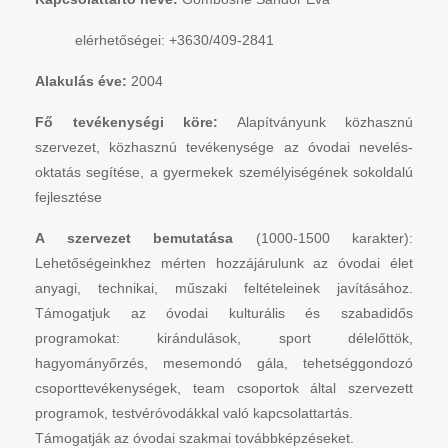
elérhetőségei: +3630/409-2841
Alakulás éve:
2004
Fő tevékenységi köre:
Alapítványunk közhasznú
szervezet, közhasznú tevékenysége az óvodai nevelés-
oktatás segítése, a gyermekek személyiségének sokoldalú
fejlesztése
A szervezet bemutatása
(1000-1500 karakter):
Lehetőségeinkhez mérten hozzájárulunk az óvodai élet
anyagi, technikai, műszaki feltételeinek javításához.
Támogatjuk az óvodai kulturális és szabadidős
programokat: kirándulások, sport délelőttök,
hagyományőrzés, mesemondó gála, tehetséggondozó
csoporttevékenységek, team csoportok által szervezett
programok, testvéróvodákkal való kapcsolattartás.
Támogatják az óvodai szakmai továbbképzéseket.