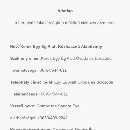
Adatlap
a berettyóújfalui térségben működő civil szervezetekről
Név: Kerek Egy Ég Alatt Közhasznú Alapítvány
Székhely címe:
Kerek Egy Ég Alatt Óvoda és Bölcsőde
elérhetőségei: 06-54/544-011
Telephely címe:
Kerek Egy Ég Alatt Óvoda és Bölcsőde
elérhetőségei: 06-54/544-011
Vezető neve:
Gombosné Sándor Éva
elérhetőségei: +3630/409-2841
Kapcsolattartó neve:
Gombosné Sándor Éva