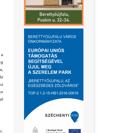
 a
ég
a,
ár
sz
an
al
e,