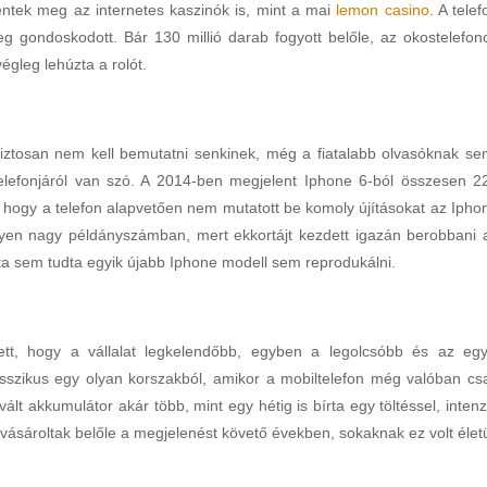
elentek meg az internetes kaszinók is, mint a mai
lemon casino
. A telef
eg gondoskodott. Bár 130 millió darab fogyott belőle, az okostelefon
gleg lehúzta a rolót.
iztosan nem kell bemutatni senkinek, még a fiatalabb olvasóknak se
elefonjáról van szó. A 2014-ben megjelent Iphone 6-ból összesen 2
g, hogy a telefon alapvetően nem mutatott be komoly újításokat az Ipho
ilyen nagy példányszámban, mert ekkortájt kezdett igazán berobbani 
óta sem tudta egyik újabb Iphone modell sem reprodukálni.
tt, hogy a vállalat legkelendőbb, egyben a legolcsóbb és az egy
asszikus egy olyan korszakból, amikor a mobiltelefon még valóban cs
ált akkumulátor akár több, mint egy hétig is bírta egy töltéssel, intenz
n vásároltak belőle a megjelenést követő években, sokaknak ez volt élet