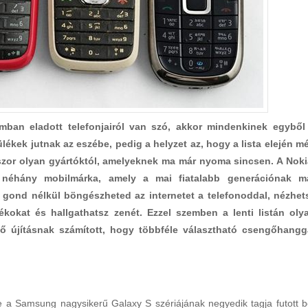
ban eladott telefonjairól van szó, akkor mindenkinek egyből
kek jutnak az eszébe, pedig a helyzet az, hogy a lista elején m
zor olyan gyártóktól, amelyeknek ma már nyoma sincsen. A Noki
néhány mobilmárka, amely a mai fiatalabb generációnak m
gond nélkül böngészheted az internetet a telefonoddal, nézhet
ékokat és hallgathatsz zenét. Ezzel szemben a lenti listán oly
ő újításnak számított, hogy többféle választható csengőhangg
 a Samsung nagysikerű Galaxy S szériájának negyedik tagja futott b