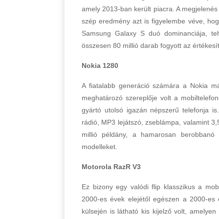
amely 2013-ban került piacra. A megjelenés 
szép eredmény azt is figyelembe véve, hog
Samsung Galaxy S duó dominanciája, tehá
összesen 80 millió darab fogyott az értékesíté
Nokia 1280
A fiatalabb generáció számára a Nokia má
meghatározó szereplője volt a mobiltelef
gyártó utolsó igazán népszerű telefonja 
rádió, MP3 lejátszó, zseblámpa, valamint 3,5
millió példány, a hamarosan berobbanó é
modelleket.
Motorola RazR V3
Ez bizony egy valódi flip klasszikus a mobi
2000-es évek elejétől egészen a 2000-es é
külsején is látható kis kijelző volt, amelye