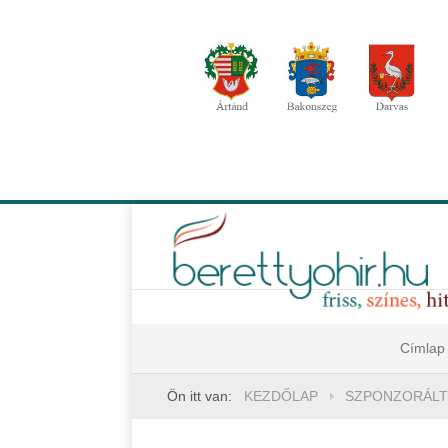
Címlap
Ön itt van:
KEZDŐLAP
SZPONZORÁLT