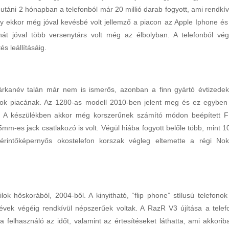
utáni 2 hónapban a telefonból már 20 millió darab fogyott, ami rendkív
y ekkor még jóval kevésbé volt jellemző a piacon az Apple Iphone és
t jóval több versenytárs volt még az élbolyban. A telefonból vég
s leállításáig.
rkanév talán már nem is ismerős, azonban a finn gyártó évtizedek
onok piacának. Az 1280-as modell 2010-ben jelent meg és ez egyben
is. A készülékben akkor még korszerűnek számító módon beépített 
mm-es jack csatlakozó is volt. Végül hiába fogyott belőle több, mint 1
rintőképernyős okostelefon korszak végleg eltemette a régi Nok
lok hőskorából, 2004-ből. A kinyitható, “flip phone” stílusú telefonok
vek végéig rendkívül népszerűek voltak. A RazR V3 újítása a telef
n a felhasználó az időt, valamint az értesítéseket láthatta, ami akkorib