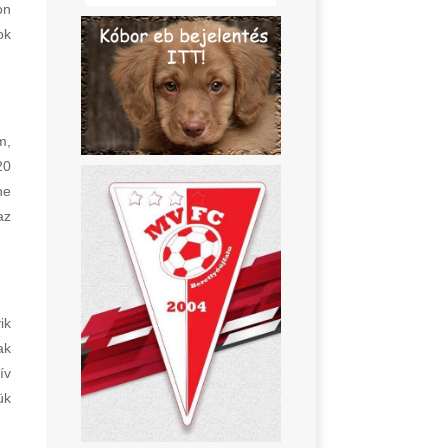
on
ok
m,
20
ne
az
ik
ak
ív
ük