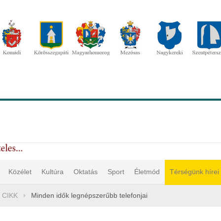
Közélet
Kultúra
Oktatás
Sport
Életmód
Térségünk hírei
 CIKK
Minden idők legnépszerűbb telefonjai