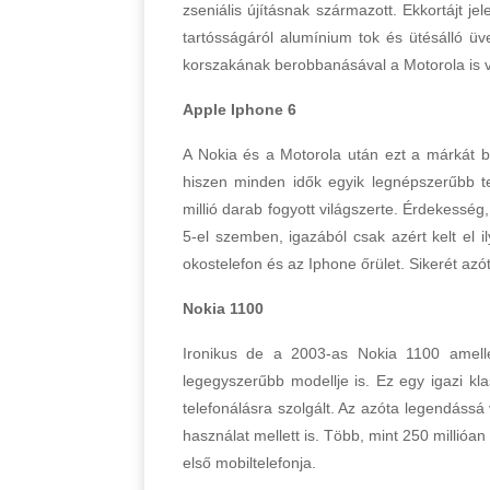
zseniális újításnak származott. Ekkortájt j
tartósságáról alumínium tok és ütésálló üv
korszakának berobbanásával a Motorola is vé
Apple Iphone 6
A Nokia és a Motorola után ezt a márkát b
hiszen minden idők egyik legnépszerűbb t
millió darab fogyott világszerte. Érdekessé
5-el szemben, igazából csak azért kelt el 
okostelefon és az Iphone őrület. Sikerét az
Nokia 1100
Ironikus de a 2003-as Nokia 1100 amelle
legegyszerűbb modellje is. Ez egy igazi kl
telefonálásra szolgált. Az azóta legendássá v
használat mellett is. Több, mint 250 millióa
első mobiltelefonja.