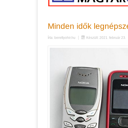
Minden idők legnépsze
Írta:
berettyohir.hu
Készült: 2021. február 23.