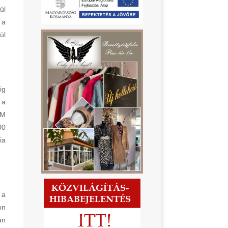
ül
 a
ül
ig
 a
FM
00
ia
 a
on
an