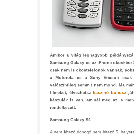
Amikor a világ legnagyobb példányszám
Samsung Galaxy és az iPhone okoskészülé
csak nem is okostelefonok vannak, soks
a Motorola és a Sony Ericson csak 
valószínűleg semmit nem mond. Ma már 
filmeket, élvezhetsz
kaszinó bónusz
ját
készülék is van, aminél még az is men
rendelkezett.
Samsung Galaxy S4
A nem létező dobogó nem létező 5. helyére