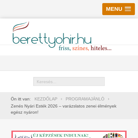
MENU
Keresés
Ön itt van:
KEZDŐLAP
PROGRAMAJÁNLÓ
Zenés Nyári Esték 2026 – varázslatos zenei élmények
egész nyáron!