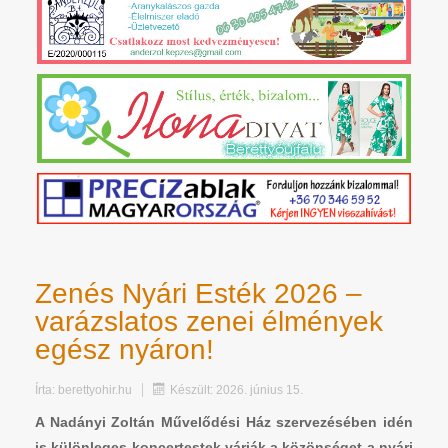
Zenés Nyári Esték 2026 –
varázslatos zenei élmények
egész nyáron!
Írta:
berettyohir.hu
Készült: 2026. június 15.
A Nadányi Zoltán Művelődési Ház szervezésében idén
is különleges koncertestek várják a közönséget a nyári