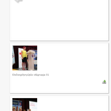
Elsősegélynyújtás világnapja 01