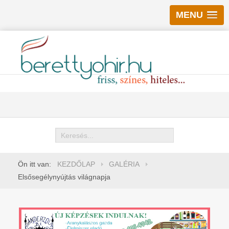
MENU
Keresés
Ön itt van:
KEZDŐLAP
GALÉRIA
Elsősegélynyújtás világnapja