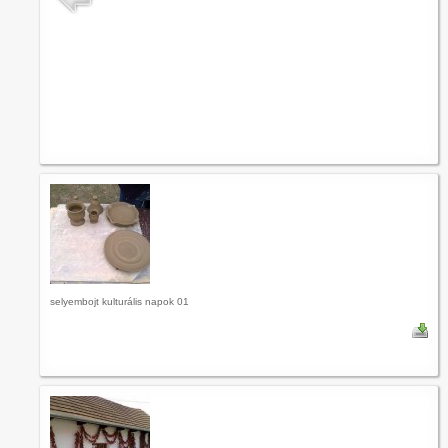
selyembojt kulturális napok 01