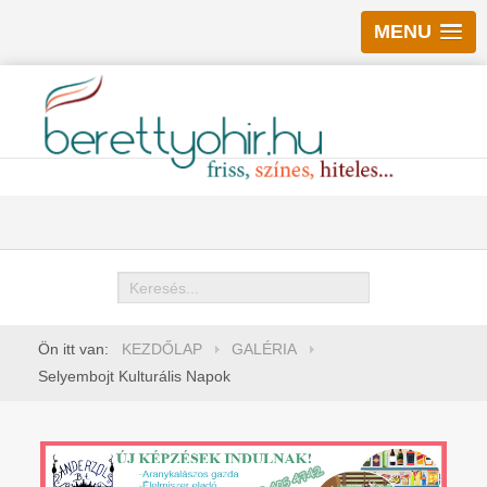
MENU
Keresés
Ön itt van:
KEZDŐLAP
GALÉRIA
Selyembojt Kulturális Napok