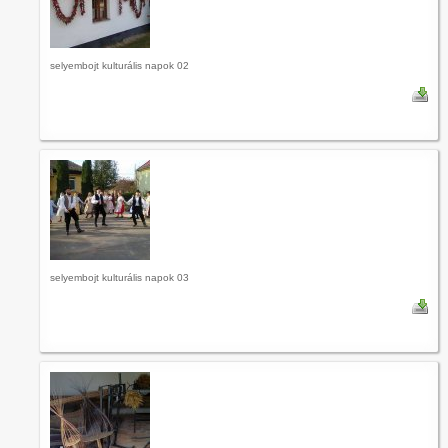
selyembojt kulturális napok 02
selyembojt kulturális napok 03