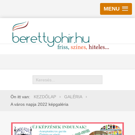
MENU
Keresés
Ön itt van:
KEZDŐLAP
GALÉRIA
A város napja 2022 képgaléria