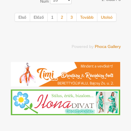
Num
Első
Előző
1
2
3
Tovább
Utolsó
Powered by
Phoca Gallery