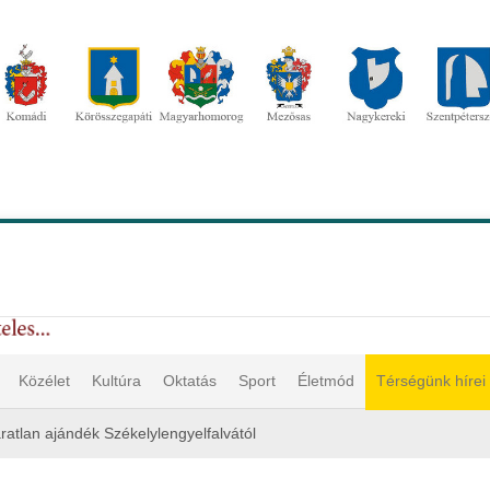
Közélet
Kultúra
Oktatás
Sport
Életmód
Térségünk hírei
ratlan ajándék Székelylengyelfalvától