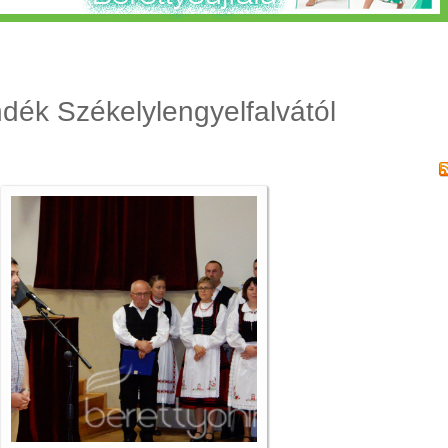
ndék Székelylengyelfalvától