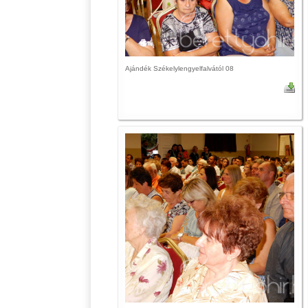
Ajándék Székelylengyelfalvától 08