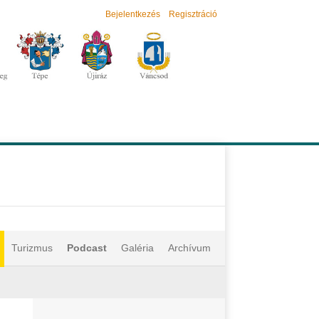
Bejelentkezés
Regisztráció
Turizmus
Podcast
Galéria
Archívum