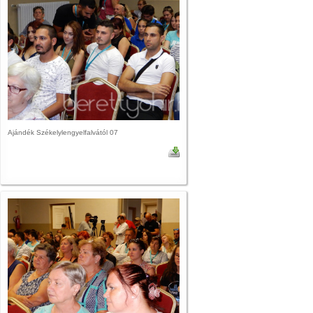
Ajándék Székelylengyelfalvától 07