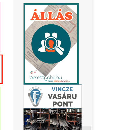
Keresés