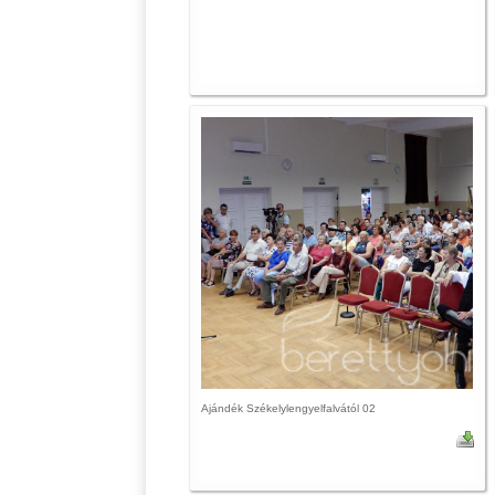
Ajándék Székelylengyelfalvától 02