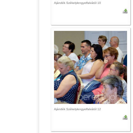
Ajándék Székelylengyelfalvától 10
Ajándék Székelylengyelfalvától 12