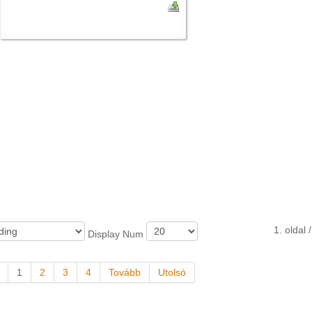
1. oldal /
Display Num
1
2
3
4
Tovább
Utolsó