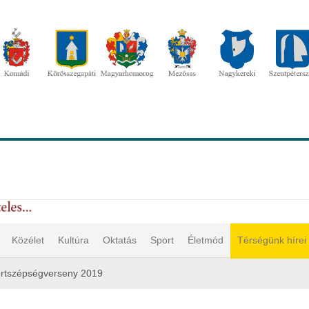
Közélet
Kultúra
Oktatás
Sport
Életmód
Térségünk hírei
rtszépségverseny 2019