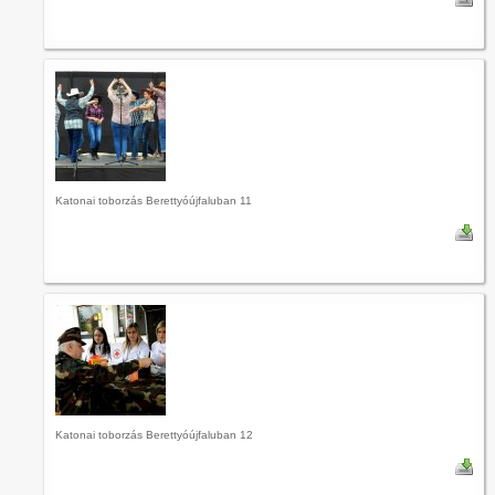
Katonai toborzás Berettyóújfaluban 11
Katonai toborzás Berettyóújfaluban 12