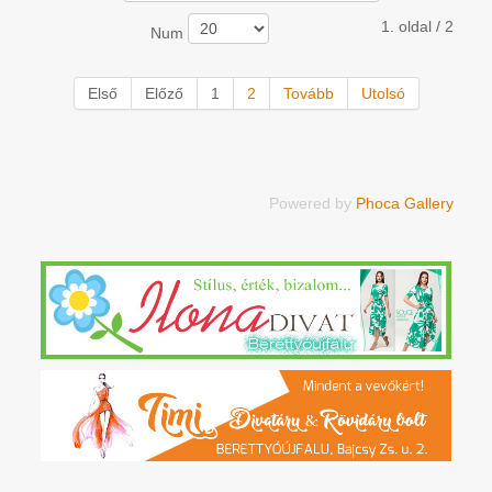
1. oldal / 2
Num
Első
Előző
1
2
Tovább
Utolsó
Powered by
Phoca Gallery