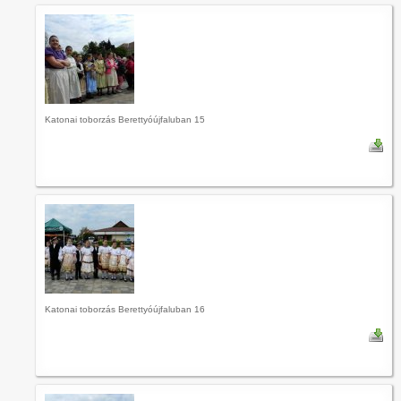
Katonai toborzás Berettyóújfaluban 15
Katonai toborzás Berettyóújfaluban 16