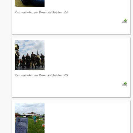
Katonai toborzás Berettyóújfaluban 04
Katonai toborzás Berettyóújfaluban 05