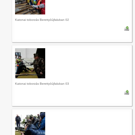
Katonai toborzás Berettyóújfaluban 02
Katonai toborzás Berettyóújfaluban 03