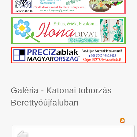
Galéria - Katonai toborzás
Berettyóújfaluban