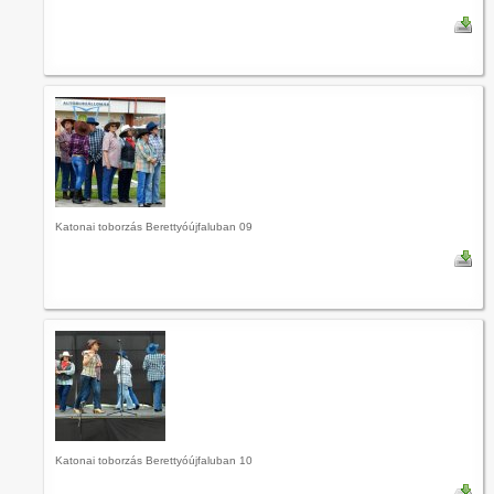
Katonai toborzás Berettyóújfaluban 09
Katonai toborzás Berettyóújfaluban 10