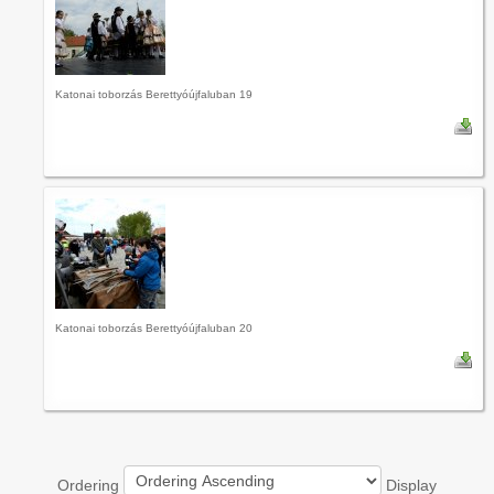
Katonai toborzás Berettyóújfaluban 19
Katonai toborzás Berettyóújfaluban 20
Ordering
Display