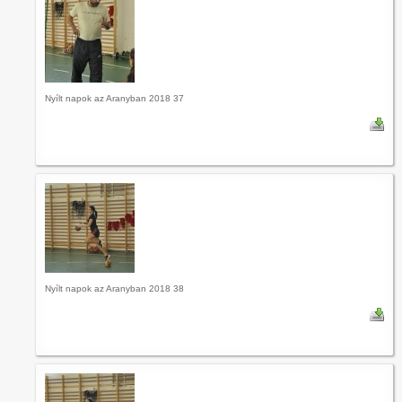
Nyílt napok az Aranyban 2018 37
Nyílt napok az Aranyban 2018 38