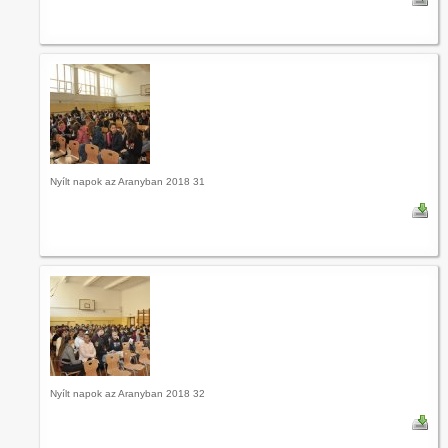
Nyílt napok az Aranyban 2018 31
Nyílt napok az Aranyban 2018 32