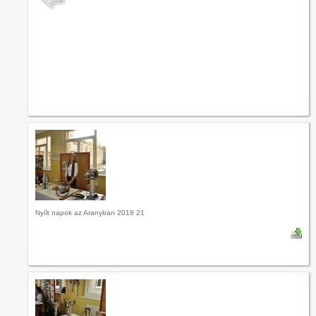
Nyílt napok az Aranyban 2018 21