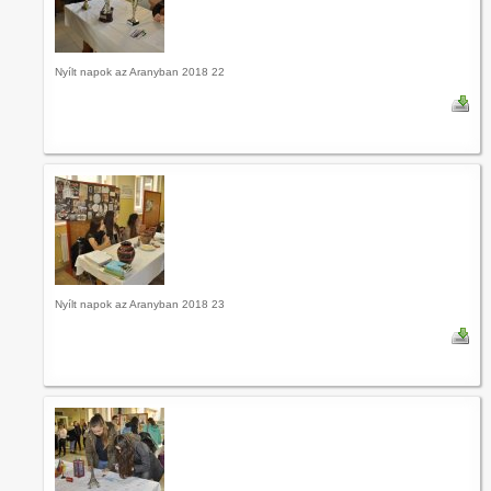
Nyílt napok az Aranyban 2018 22
Nyílt napok az Aranyban 2018 23