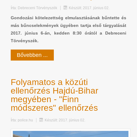
Írta:
Debreceni Törvényszék
Készült: 2017. június 02.
Gondozási kötelezettség elmulasztásának bűntette és
más bűncselekmények ügyében tartja első tárgyalását
2017. június 6-án, kedden 8:30 órától a Debreceni
Törvényszék.
Bővebben ...
Folyamatos a közúti
ellenőrzés Hajdú-Bihar
megyében - "Finn
módszeres" ellenőrzés
Írta:
police.hu
Készült: 2017. június 02.