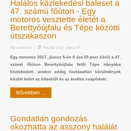
Halálos közlekedési baleset a
47. számú főúton - Egy
motoros vesztette életét a
Berettyóújfalu és Tépe közötti
útszakaszon
Írta:
police.hu
Készült: 2017. június 05.
Egy motoros 2017. június 5-én 0 óra 15 perc körül a 47.
számú főúton Berettyóújfalu felől Tépe irányába
közlekedett, amikor eddig tisztázatlan körülmények
között letért az úttestről és az árokba csapódott.
Bővebben ...
Gondatlan gondozás
okozhatta az asszony halálát