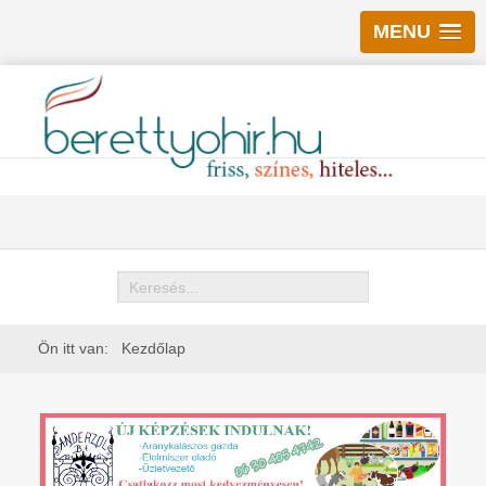
MENU
Keresés
Ön itt van:
Kezdőlap