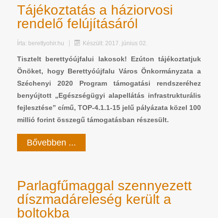
Tájékoztatás a háziorvosi
rendelő felújításáról
Írta:
berettyohir.hu
Készült: 2017. június 02.
Tisztelt berettyóújfalui lakosok! Ezúton tájékoztatjuk
Önöket, hogy Berettyóújfalu Város Önkormányzata a
Széchenyi 2020 Program támogatási rendszeréhez
benyújtott „Egészségügyi alapellátás infrastrukturális
fejlesztése” című, TOP-4.1.1-15 jelű pályázata közel 100
millió forint összegű támogatásban részesült.
Bővebben ...
Parlagfűmaggal szennyezett
díszmadáreleség került a
boltokba