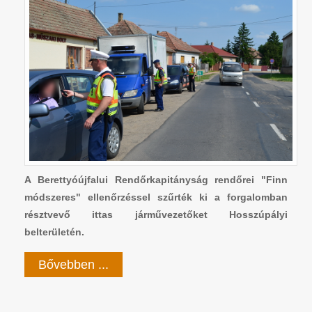
A Berettyóújfalui Rendőrkapitányság rendőrei "Finn
módszeres" ellenőrzéssel szűrték ki a forgalomban
résztvevő ittas járművezetőket Hosszúpályi
belterületén.
Bővebben ...