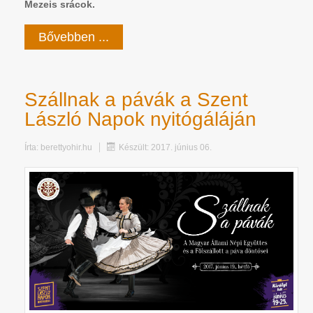
Mezeis srácok.
Bővebben ...
Szállnak a pávák a Szent
László Napok nyitógáláján
Írta:
berettyohir.hu
Készült: 2017. június 06.