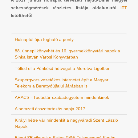
A 2017 június hónapra tervezett Hajdú-Bihar megyei
sebességmérések részletes listája oldalunkról
ITT
letölthető!
Holnaptól újra fogható a ponty
88. ünnepi könyvhét és 16. gyermekkönyvtári napok a
Sinka István Városi Könyvtárban
Töltsd el a Pünkösd hétvégét a Morotva Ligetben
Szupergyors vezetékes internetet épít a Magyar
Telekom a Berettyóújfalui Járásban is
ARACS - Tudástár-szabadegyetem mindenkinek
A nemzeti összetartozás napja 2017
Királyi hétre vár mindenkit a nagyváradi Szent László
Napok
Bihari SE sikerek a Scitec RAW Fekvenyomó Kupán