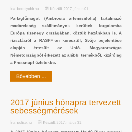
Írta:
berettyohir.hu
Készült: 2017. június 01.
Parlagfűmagot (Ambrosia artemisiifolia) tartalmazó
madáreleség szállítmányok kerültek forgalomba
Európa tizenegy országában, köztük hazánkban is. A
riasztásról a RASFF-on keresztül, Svájc bejelentése
alapján értesült az Unió. Magyarországra
Németországból érkezett az alábbi termékből, kizárólag
a Fressnapf üzletekbe.
Bővebben ...
2017 június hónapra tervezett
sebességmérések
Írta:
police.hu
Készült: 2017. május 31.