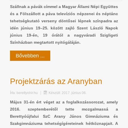
Szállnak a pávák címmel a Magyar Állami Népi Együttes
és a Fölszállott a páva televíziós népzenei és néptánc
tehetségkutató verseny döntősei lépnek színpadra az
idén június 19–25. között zajló Szent László Napok
június 19-én, 19 órától a nagyváradi Szigligeti
Színházban megtartott nyitógáláján.
Bővebben ...
Projektzárás az Aranyban
Írta:
berettyohir.hu
Készült: 2017. június 06.
Május 31-én ért véget az a foglalkozássorozat, amely
2016. szeptemberétől tette mozgalmassá a
Berettyóújfalui SzC Arany János Gimnáziuma és
Szakgimnáziuma tehetségígéreteinek hétköznapjait. A