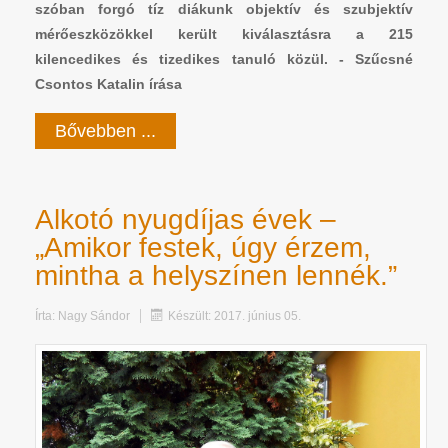
szóban forgó tíz diákunk objektív és szubjektív
mérőeszközökkel került kiválasztásra a 215
kilencedikes és tizedikes tanuló közül. - Szűcsné
Csontos Katalin írása
Bővebben ...
Alkotó nyugdíjas évek –
„Amikor festek, úgy érzem,
mintha a helyszínen lennék.”
Írta:
Nagy Sándor
Készült: 2017. június 05.