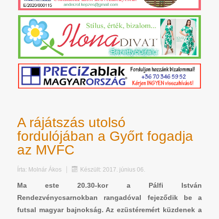
A rájátszás utolsó
fordulójában a Győrt fogadja
az MVFC
Írta:
Molnár Ákos
Készült: 2017. június 06.
Ma este 20.30-kor a Pálfi István
Rendezvénycsarnokban rangadóval fejeződik be a
futsal magyar bajnokság. Az ezüstéremért küzdenek a