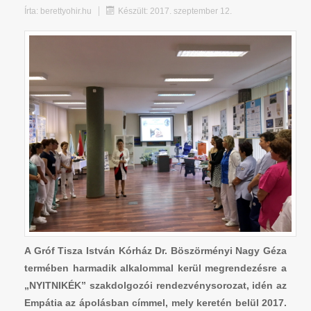
Írta:
berettyohir.hu
Készült: 2017. szeptember 12.
A Gróf Tisza István Kórház Dr. Böszörményi Nagy Géza
termében harmadik alkalommal kerül megrendezésre a
„NYITNIKÉK” szakdolgozói rendezvénysorozat, idén az
Empátia az ápolásban címmel, mely keretén belül 2017.