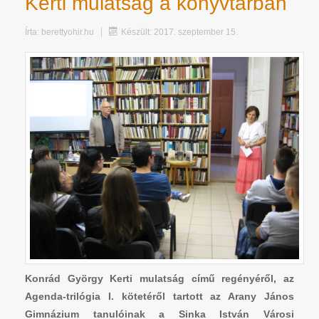
Kerti mulatság a könyvtárban
Írta:
berettyohir.hu
Készült: 2017. szeptember 15.
Konrád György Kerti mulatság című regényéről, az
Agenda-trilógia I. kötetéről tartott az Arany János
Gimnázium tanulóinak a Sinka István Városi