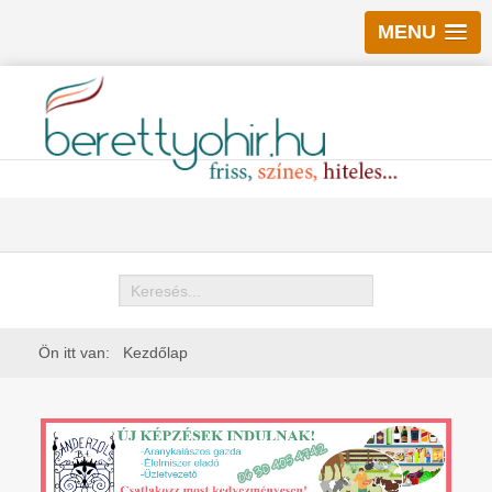
MENU
Keresés
Ön itt van:
Kezdőlap