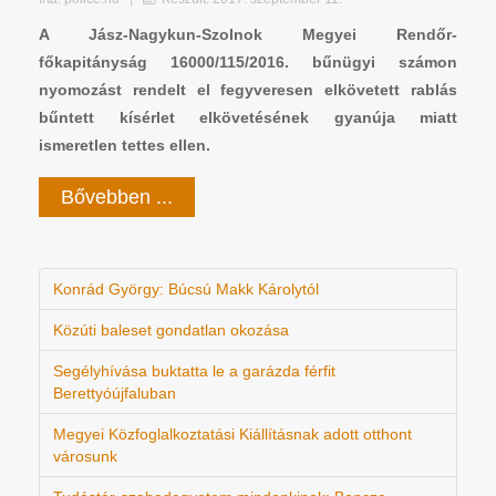
A Jász-Nagykun-Szolnok Megyei Rendőr-
főkapitányság 16000/115/2016. bűnügyi számon
nyomozást rendelt el fegyveresen elkövetett rablás
bűntett kísérlet elkövetésének gyanúja miatt
ismeretlen tettes ellen.
Bővebben ...
Konrád György: Búcsú Makk Károlytól
Közúti baleset gondatlan okozása
Segélyhívása buktatta le a garázda férfit
Berettyóújfaluban
Megyei Közfoglalkoztatási Kiállításnak adott otthont
városunk