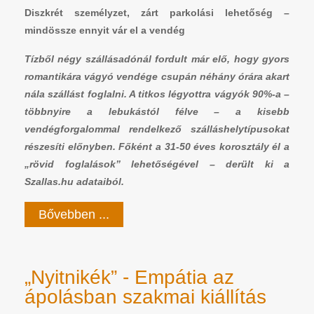
Diszkrét személyzet, zárt parkolási lehetőség –
mindössze ennyit vár el a vendég
Tízből négy szállásadónál fordult már elő, hogy gyors
romantikára vágyó vendége csupán néhány órára akart
nála szállást foglalni. A titkos légyottra vágyók 90%-a –
többnyire a lebukástól félve – a kisebb
vendégforgalommal rendelkező szálláshelytípusokat
részesíti előnyben. Főként a 31-50 éves korosztály él a
„rövid foglalások” lehetőségével – derült ki a
Szallas.hu adataiból.
Bővebben ...
„Nyitnikék” - Empátia az
ápolásban szakmai kiállítás