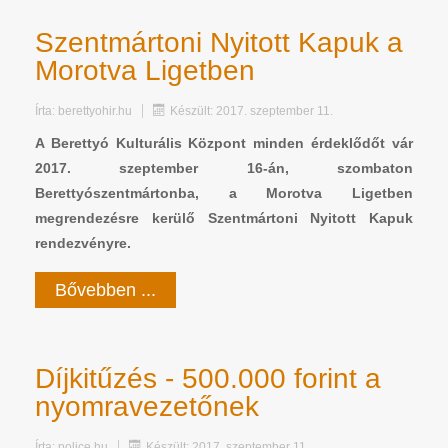
Szentmártoni Nyitott Kapuk a
Morotva Ligetben
Írta:
berettyohir.hu
Készült: 2017. szeptember 11.
A Berettyó Kulturális Központ minden érdeklődőt vár
2017. szeptember 16-án, szombaton
Berettyószentmártonba, a Morotva Ligetben
megrendezésre kerülő Szentmártoni Nyitott Kapuk
rendezvényre.
Bővebben ...
Díjkitűzés - 500.000 forint a
nyomravezetőnek
Írta:
police.hu
Készült: 2017. szeptember 11.