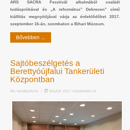
ARS SACRA Fesztivál alkalmából családi
tudáspróbával és „A református” Debrecen” című
kiállítás megnyitójával várja az érdeklődőket 2017.
szeptember 16-án, szombaton a Bihari Múzeum.
Bővebben ...
Sajtóbeszélgetés a
Berettyóújfalui Tankerületi
Központban
Írta:
berettyohir.hu
Készült: 2017. szeptember 14.