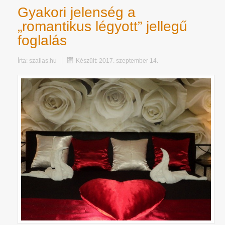
Gyakori jelenség a
„romantikus légyott” jellegű
foglalás
Írta:
szallas.hu
Készült: 2017. szeptember 14.