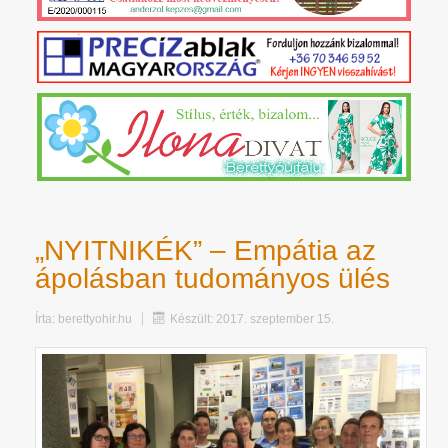
„NYITNIKÉK” – Empátia az
ápolásban tudományos ülés
Írta:
berettyohir.hu
Készült: 2017. szeptember 15.