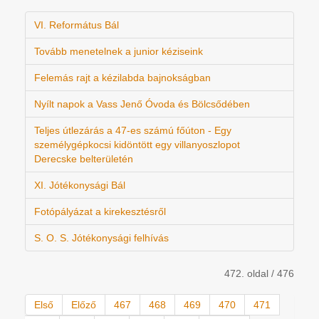
VI. Református Bál
Tovább menetelnek a junior kéziseink
Felemás rajt a kézilabda bajnokságban
Nyílt napok a Vass Jenő Óvoda és Bölcsődében
Teljes útlezárás a 47-es számú főúton - Egy
személygépkocsi kidöntött egy villanyoszlopot
Derecske belterületén
XI. Jótékonysági Bál
Fotópályázat a kirekesztésről
S. O. S. Jótékonysági felhívás
472. oldal / 476
Első
Előző
467
468
469
470
471