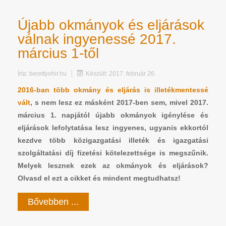
Újabb okmányok és eljárások
válnak ingyenessé 2017.
március 1-től
Írta:
berettyohir.hu
Készült: 2017. február 26.
2016-ban több okmány és eljárás is illetékmentessé
vált
, s nem lesz ez másként 2017-ben sem, mivel 2017.
március 1. napjától újabb okmányok igénylése és
eljárások lefolytatása lesz ingyenes, ugyanis ekkortól
kezdve több közigazgatási illeték és igazgatási
szolgáltatási díj fizetési kötelezettsége is megszűnik.
Melyek lesznek ezek az okmányok és eljárások?
Olvasd el ezt a cikket és mindent megtudhatsz!
Bővebben ...