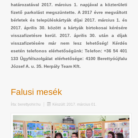
határozatával 2017. március 1. napjával a közterületi
fizető parkolást megszüntette. A 2017 évre megváltott
bérletek és településkártyák díjai 2017. március 1. és
2017. április 30. között a kártyák birtokosai kérésére
visszafizetésre kerül. 2017. április 30. után a díjak
visszafizetésére már nem lesz lehetőség! Kérdés
esetén telefonos elérhetőségünk: Telefon: +36 54 401
133 Ügyfélszolgálat elérhetősége: 4100 Berettyóújfalu
József A. u. 35. Herpály Team Kft.
Falusi mesék
Írta:
berettyohir.hu
Készült: 2017. március 01.