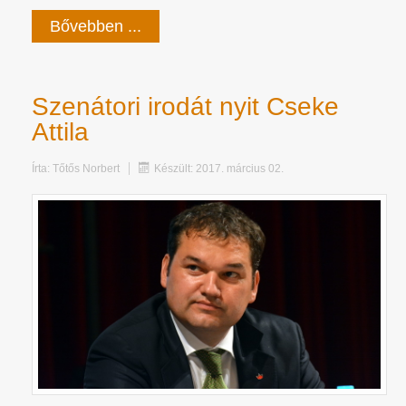
Bővebben ...
Szenátori irodát nyit Cseke
Attila
Írta:
Tőtős Norbert
Készült: 2017. március 02.