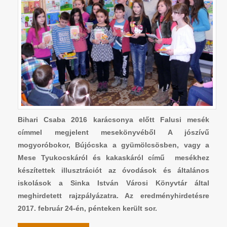
Bihari Csaba 2016 karácsonya előtt Falusi mesék
címmel megjelent mesekönyvéből A jószívű
mogyoróbokor, Bújócska a gyümölcsösben, vagy a
Mese Tyukocskáról és kakaskáról című mesékhez
készítettek illusztrációt az óvodások és általános
iskolások a Sinka István Városi Könyvtár által
meghirdetett rajzpályázatra. Az eredményhirdetésre
2017. február 24-én, pénteken került sor.