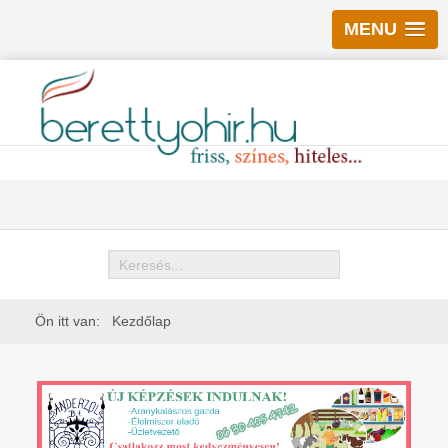
MENU
Keresés
Ön itt van:
Kezdőlap