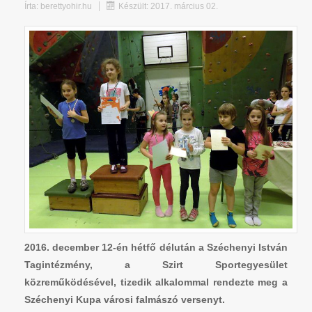
Írta:
berettyohir.hu
Készült: 2017. március 02.
2016. december 12-én hétfő délután a Széchenyi István
Tagintézmény, a Szirt Sportegyesület
közreműködésével, tizedik alkalommal rendezte meg a
Széchenyi Kupa városi falmászó versenyt.