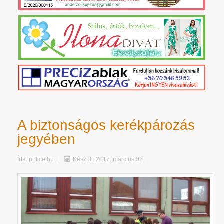
A biztonságos kerékpározás
jegyében
Írta:
police.hu
Készült: 2017. március 02.