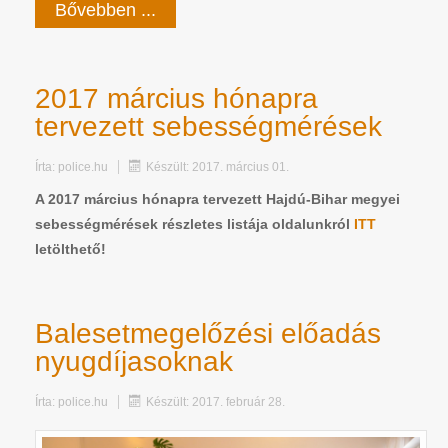
Bővebben ...
2017 március hónapra
tervezett sebességmérések
Írta:
police.hu
Készült: 2017. március 01.
A 2017 március hónapra tervezett Hajdú-Bihar megyei
sebességmérések részletes listája oldalunkról
ITT
letölthető!
Balesetmegelőzési előadás
nyugdíjasoknak
Írta:
police.hu
Készült: 2017. február 28.