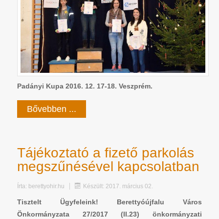
Padányi Kupa 2016. 12. 17-18. Veszprém.
Bővebben ...
Tájékoztató a fizető parkolás
megszűnésével kapcsolatban
Írta:
berettyohir.hu
Készült: 2017. március 02.
Tisztelt Ügyfeleink! Berettyóújfalu Város
Önkormányzata 27/2017 (II.23) önkormányzati