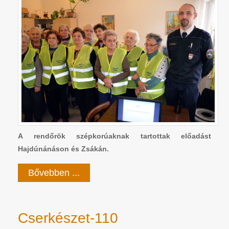
A rendőrök szépkorúaknak tartottak előadást
Hajdúnánáson és Zsákán.
Bővebben ...
Cserkészet-110