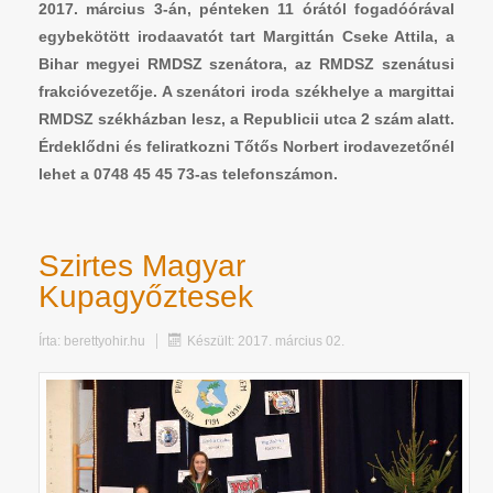
2017. március 3-án, pénteken 11 órától fogadóórával
egybekötött irodaavatót tart Margittán Cseke Attila, a
Bihar megyei RMDSZ szenátora, az RMDSZ szenátusi
frakcióvezetője. A szenátori iroda székhelye a margittai
RMDSZ székházban lesz, a Republicii utca 2 szám alatt.
Érdeklődni és feliratkozni Tőtős Norbert irodavezetőnél
lehet a 0748 45 45 73-as telefonszámon.
Szirtes Magyar
Kupagyőztesek
Írta:
berettyohir.hu
Készült: 2017. március 02.