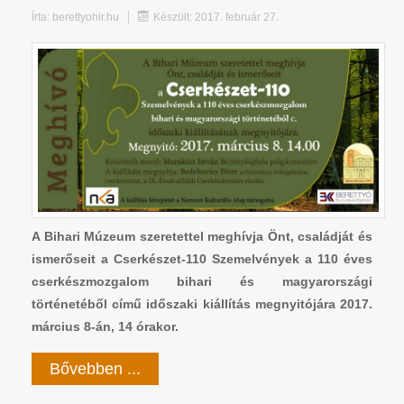
Írta:
berettyohir.hu
Készült: 2017. február 27.
A Bihari Múzeum szeretettel meghívja Önt, családját és
ismerőseit a Cserkészet-110 Szemelvények a 110 éves
cserkészmozgalom bihari és magyarországi
történetéből című időszaki kiállítás megnyitójára 2017.
március 8-án, 14 órakor.
Bővebben ...