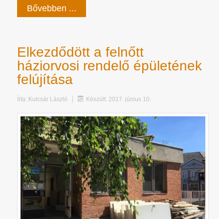
Bővebben ...
Elkezdődött a felnőtt
háziorvosi rendelő épületének
felújítása
Írta:
Kulcsár László
Készült: 2017. június 10.