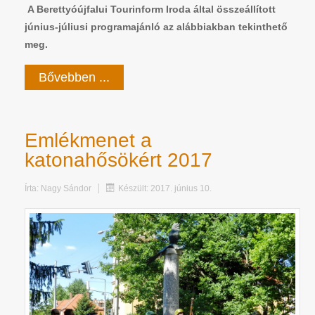
A Berettyóújfalui Tourinform Iroda által összeállított
június-júliusi programajánló az alábbiakban tekinthető
meg.
Bővebben ...
Emlékmenet a
katonahősökért 2017
Írta:
Nagy Sándor
Készült: 2017. június 10.