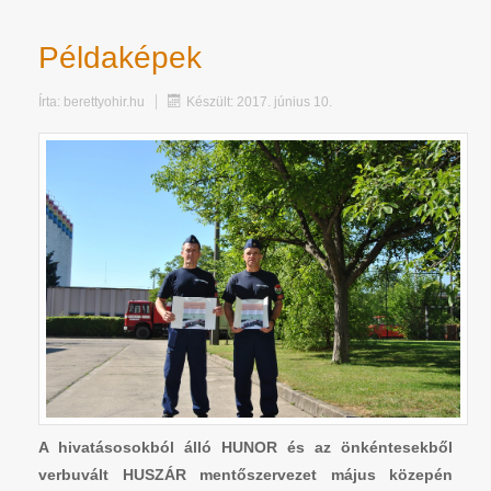
Példaképek
Írta:
berettyohir.hu
Készült: 2017. június 10.
A hivatásosokból álló HUNOR és az önkéntesekből
verbuvált HUSZÁR mentőszervezet május közepén