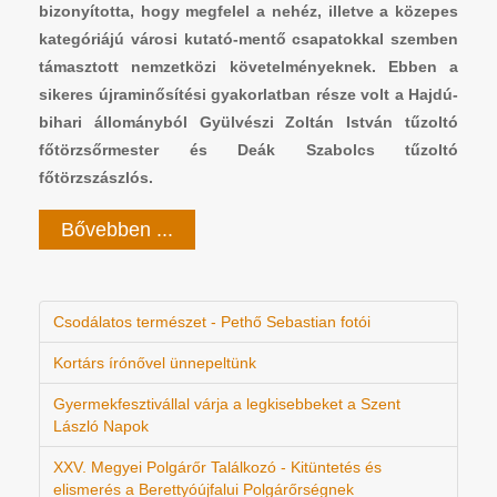
bizonyította, hogy megfelel a nehéz, illetve a közepes
kategóriájú városi kutató-mentő csapatokkal szemben
támasztott nemzetközi követelményeknek. Ebben a
sikeres újraminősítési gyakorlatban része volt a Hajdú-
bihari állományból Gyülvészi Zoltán István tűzoltó
főtörzsőrmester és Deák Szabolcs tűzoltó
főtörzszászlós.
Bővebben ...
Csodálatos természet - Pethő Sebastian fotói
Kortárs írónővel ünnepeltünk
Gyermekfesztivállal várja a legkisebbeket a Szent
László Napok
XXV. Megyei Polgárőr Találkozó - Kitüntetés és
elismerés a Berettyóújfalui Polgárőrségnek