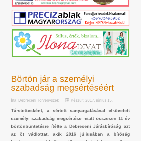
Börtön jár a személyi
szabadság megsértéséért
Írta:
Debreceni Törvényszék
Készült: 2017. június 15.
Társtettesként, a sértett sanyargatásával elkövetett
személyi szabadság megsértése miatt összesen 11 év
börtönbüntetésre ítélte a Debreceni Járásbíróság azt
az öt vádlottat, akik 2016 júliusában a bíróság