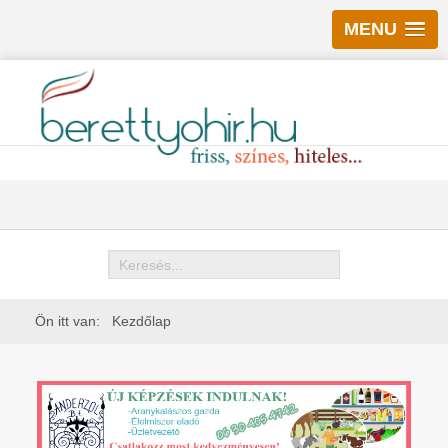
MENU
Keresés
Ön itt van:
Kezdőlap