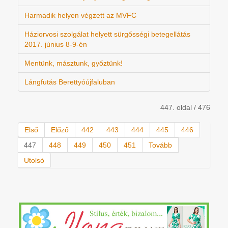
Harmadik helyen végzett az MVFC
Háziorvosi szolgálat helyett sürgősségi betegellátás
2017. június 8-9-én
Mentünk, másztunk, győztünk!
Lángfutás Berettyóújfaluban
447. oldal / 476
Első
Előző
442
443
444
445
446
447
448
449
450
451
Tovább
Utolsó