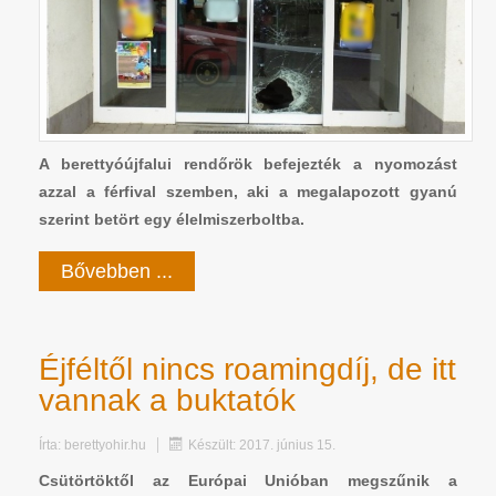
A berettyóújfalui rendőrök befejezték a nyomozást
azzal a férfival szemben, aki a megalapozott gyanú
szerint betört egy élelmiszerboltba.
Bővebben ...
Éjféltől nincs roamingdíj, de itt
vannak a buktatók
Írta:
berettyohir.hu
Készült: 2017. június 15.
Csütörtöktől az Európai Unióban megszűnik a