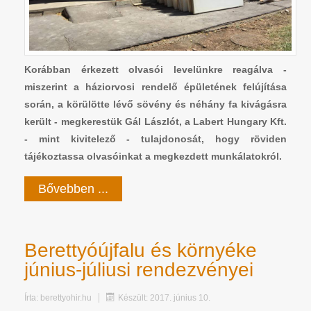
Korábban érkezett olvasói levelünkre reagálva -
miszerint a háziorvosi rendelő épületének felújítása
során, a körülötte lévő sövény és néhány fa kivágásra
került - megkerestük Gál Lászlót, a Labert Hungary Kft.
- mint kivitelező - tulajdonosát, hogy röviden
tájékoztassa olvasóinkat a megkezdett munkálatokról.
Bővebben ...
Berettyóújfalu és környéke
június-júliusi rendezvényei
Írta:
berettyohir.hu
Készült: 2017. június 10.