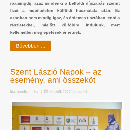
roamingdíj, azaz mindenki a belföldi díjszabás szerint
fizet a mobiltelefon külföldi használata után. Ez
azonban nem mindig igaz, és érdemes tisztában lenni a
részletekkel, mielőtt külföldre indulunk, mert
kellemetlen meglepetések érhetnek.
Bővebben ...
Szent László Napok – az
esemény, ami összeköt
Írta:
berettyohir.hu
Készült: 2017. június 14.