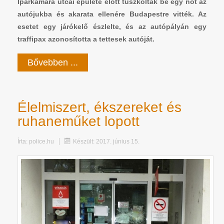
Iparkamara utcai épülete előtt tuszkoltak be egy nőt az
autójukba és akarata ellenére Budapestre vitték. Az
esetet egy járókelő észlelte, és az autópályán egy
traffipax azonosította a tettesek autóját.
Bővebben ...
Élelmiszert, ékszereket és
ruhaneműket lopott
Írta:
police.hu
Készült: 2017. június 15.