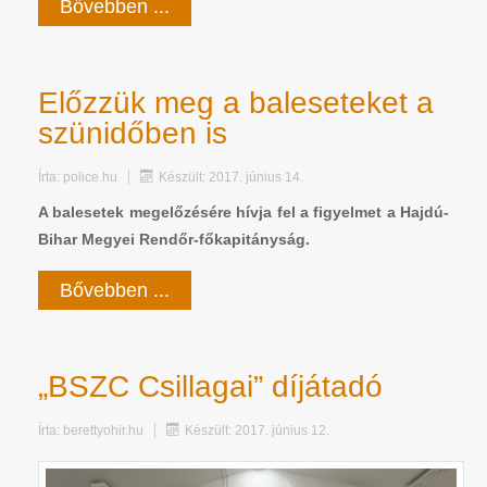
Bővebben ...
Előzzük meg a baleseteket a
szünidőben is
Írta:
police.hu
Készült: 2017. június 14.
A balesetek megelőzésére hívja fel a figyelmet a Hajdú-
Bihar Megyei Rendőr-főkapitányság.
Bővebben ...
„BSZC Csillagai” díjátadó
Írta:
berettyohir.hu
Készült: 2017. június 12.