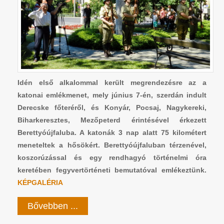
Idén első alkalommal került megrendezésre az a
katonai emlékmenet, mely június 7-én, szerdán indult
Derecske főteréről, és Konyár, Pocsaj, Nagykereki,
Biharkeresztes, Mezőpeterd érintésével érkezett
Berettyóújfaluba. A katonák 3 nap alatt 75 kilométert
meneteltek a hősökért. Berettyóújfaluban térzenével,
koszorúzással és egy rendhagyó történelmi óra
keretében fegyvertörténeti bemutatóval emlékeztünk.
KÉPGALÉRIA
Bővebben ...