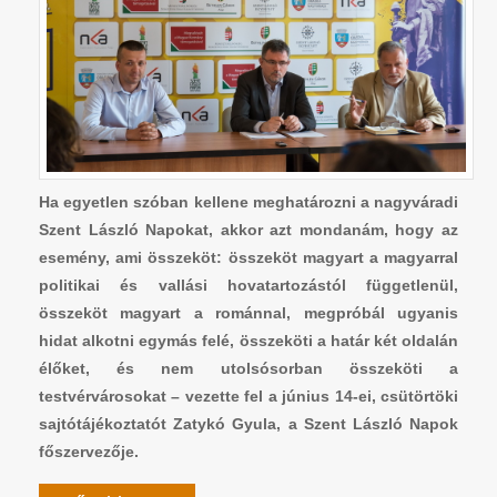
Ha egyetlen szóban kellene meghatározni a nagyváradi
Szent László Napokat, akkor azt mondanám, hogy az
esemény, ami összeköt: összeköt magyart a magyarral
politikai és vallási hovatartozástól függetlenül,
összeköt magyart a románnal, megpróbál ugyanis
hidat alkotni egymás felé, összeköti a határ két oldalán
élőket, és nem utolsósorban összeköti a
testvérvárosokat – vezette fel a június 14-ei, csütörtöki
sajtótájékoztatót Zatykó Gyula, a Szent László Napok
főszervezője.