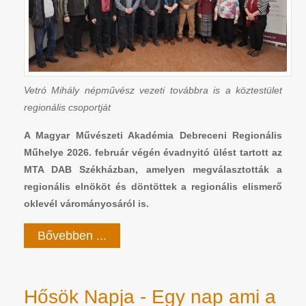
Vetró Mihály népművész vezeti továbbra is a köztestület
regionális csoportját
A Magyar Művészeti Akadémia Debreceni Regionális
Műhelye 2026. február végén évadnyitó ülést tartott az
MTA DAB Székházban, amelyen megválasztották a
regionális elnököt és döntöttek a regionális elismerő
oklevél várományosáról is.
Bővebben ...
Hősök Napja - Egy nap ami a