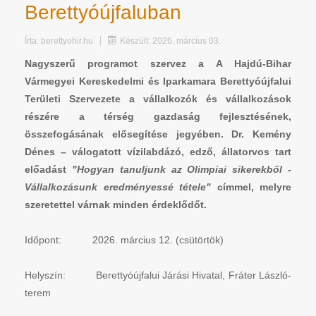
Berettyóújfaluban
Írta:
berettyohir.hu
Készült: 2026. március 03.
Nagyszerű programot szervez a A Hajdú-Bihar
Vármegyei Kereskedelmi és Iparkamara Berettyóújfalui
Területi Szervezete a vállalkozók és vállalkozások
részére a térség gazdaság fejlesztésének,
összefogásának elősegítése jegyében. Dr. Kemény
Dénes – válogatott vízilabdázó, edző, állatorvos tart
előadást
"Hogyan tanuljunk az Olimpiai sikerekből -
Vállalkozásunk eredményessé tétele"
címmel, melyre
szeretettel várnak minden érdeklődőt.
Időpont: 2026. március 12. (csütörtök)
Helyszín: Berettyóújfalui Járási Hivatal, Fráter László-
terem