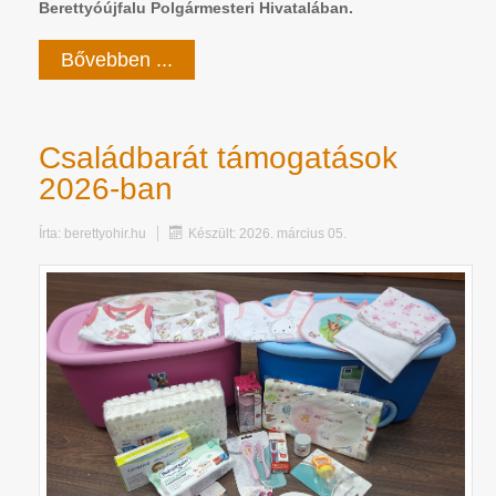
Berettyóújfalu Polgármesteri Hivatalában.
Bővebben ...
Családbarát támogatások
2026-ban
Írta:
berettyohir.hu
Készült: 2026. március 05.