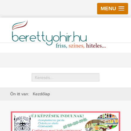
MENU
Keresés
Ön itt van:
Kezdőlap