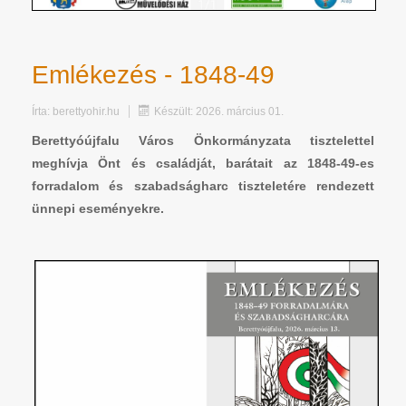
Emlékezés - 1848-49
Írta:
berettyohir.hu
Készült: 2026. március 01.
Berettyóújfalu Város Önkormányzata tisztelettel
meghívja Önt és családját, barátait az 1848-49-es
forradalom és szabadságharc tiszteletére rendezett
ünnepi eseményekre.