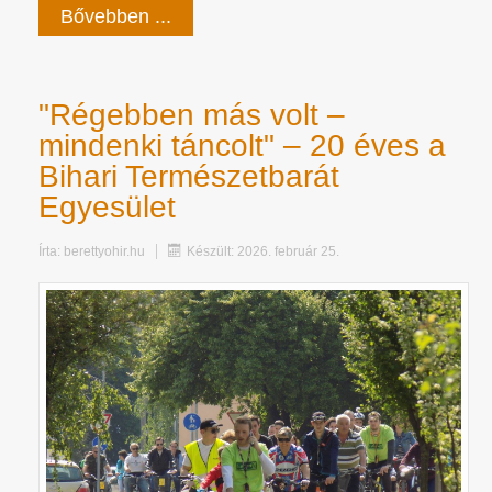
Bővebben ...
"Régebben más volt –
mindenki táncolt" – 20 éves a
Bihari Természetbarát
Egyesület
Írta:
berettyohir.hu
Készült: 2026. február 25.