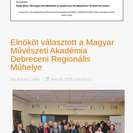
Elnököt választott a Magyar
Művészeti Akadémia
Debreceni Regionális
Műhelye
Írta:
Kocsis Csaba
Készült: 2026. március 02.