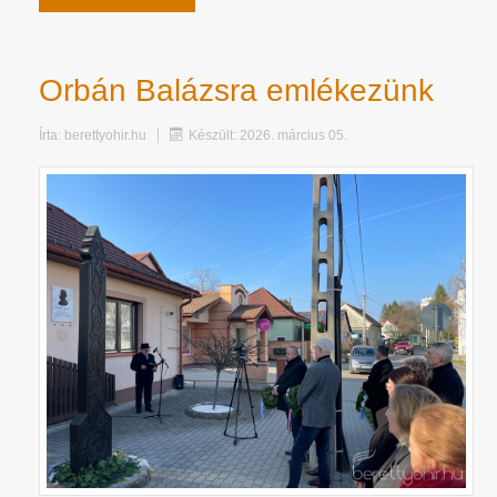
Orbán Balázsra emlékezünk
Írta:
berettyohir.hu
Készült: 2026. március 05.