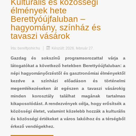
Kulturális és közösségi
élmények hete
Berettyóújfaluban –
hagyomány, színház és
tavaszi vásárok
Írta:
berettyohir.hu
Készült: 2026. február 27.
Gazdag és sokszínű programsorozattal várja a
látogatókat a következő hetekben Berettyóújfaluban: a
népi hagyományőrzéstől és gasztronómiai élményektől
kezdve a színházi előadáson és történelmi
megemlékezéseken át egészen a tavaszi vásárokig
minden korosztály találhat magának tartalmas
kikapcsolódást. A rendezvények célja, hogy erősítsék a
közösségi életet, valamint közelebb hozzák a kulturális
és közösségi értékeket a város lakóihoz és a térségből
érkező vendégekhez.