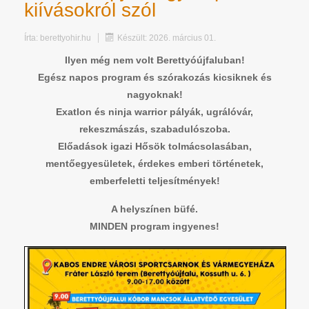
kiívásokról szól
Írta:
berettyohir.hu
Készült: 2026. március 01.
Ilyen még nem volt Berettyóújfaluban!
Egész napos program és szórakozás kicsiknek és
nagyoknak!
Exatlon és ninja warrior pályák, ugrálóvár,
rekeszmászás, szabadulószoba.
Előadások igazi Hősök tolmácsolasában,
mentőegyesületek, érdekes emberi történetek,
emberfeletti teljesítmények!
A helyszínen büfé.
MINDEN program ingyenes!