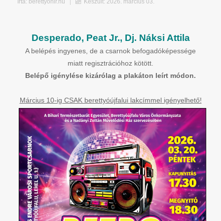
Írta:
berettyohir.hu
Készült: 2026. március 03.
Desperado, Peat Jr., Dj. Náksi Attila
A belépés ingyenes, de a csarnok befogadóképessége
miatt regisztrációhoz kötött.
Belépő igénylése kizárólag a plakáton leírt módon.
Március 10-ig CSAK berettyóújfalui lakcímmel igényelhető!