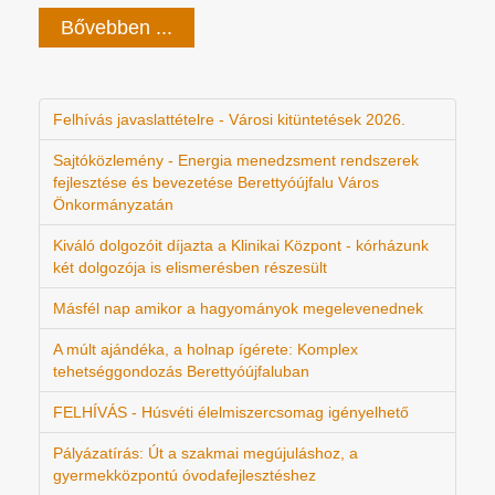
Bővebben ...
Felhívás javaslattételre - Városi kitüntetések 2026.
Sajtóközlemény - Energia menedzsment rendszerek
fejlesztése és bevezetése Berettyóújfalu Város
Önkormányzatán
Kiváló dolgozóit díjazta a Klinikai Központ - kórházunk
két dolgozója is elismerésben részesült
Másfél nap amikor a hagyományok megelevenednek
A múlt ajándéka, a holnap ígérete: Komplex
tehetséggondozás Berettyóújfaluban
FELHÍVÁS - Húsvéti élelmiszercsomag igényelhető
Pályázatírás: Út a szakmai megújuláshoz, a
gyermekközpontú óvodafejlesztéshez