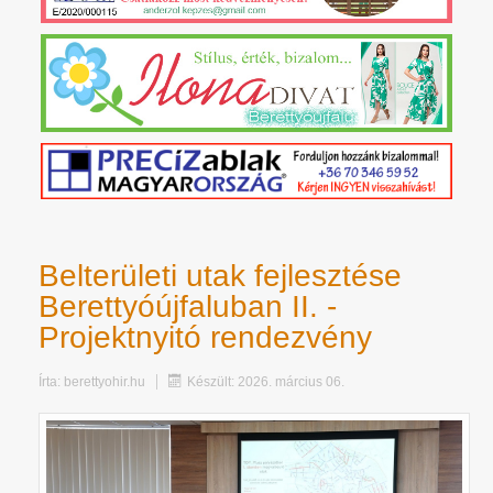
Belterületi utak fejlesztése
Berettyóújfaluban II. -
Projektnyitó rendezvény
Írta:
berettyohir.hu
Készült: 2026. március 06.