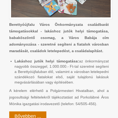
Berettyóújfalu Város Önkormányzata családbarát
támogatásokkal - lakáshoz jutók helyi támogatása,
babaköszöntő csomag, a Város Babája cím
adományozása - szeretné segíteni a fiatalok városban
maradását, családok letelepedést, a családalapítást.
Lakáshoz jutók helyi támogatása:
az önkormányzat
nagyobb összeggel, 1.000.000.- Ft-tal szeretné segíteni
a Berettyóújfaluban élő, valamint a városban letelepedni
szándékozó fiatalokat első, saját tulajdonú lakásuk
megvásárlásában vagy építésében.
A kérelem elérhető a Polgármesteri Hivatalban, ahol a
jogosultsági feltételekről tájékoztatást ad Porkolábné Áros
Mónika igazgatási irodavezető (telefon: 54/505-456).
Bővebben ...