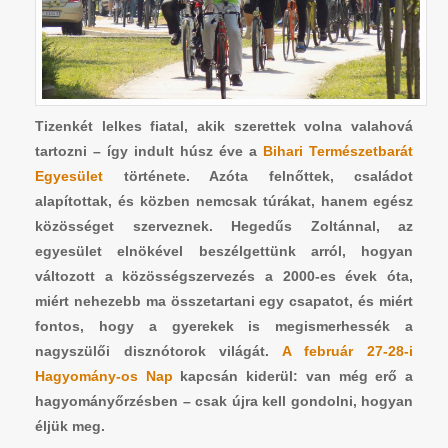
Tizenkét lelkes fiatal, akik szerettek volna valahová
tartozni – így indult húsz éve a
Bihari Természetbarát
Egyesület
története. Azóta felnőttek, családot
alapítottak, és közben nemcsak túrákat, hanem egész
közösséget szerveznek.
Hegedűs Zoltánnal, az
egyesület elnökével
beszélgettünk arról, hogyan
változott a közösségszervezés a 2000-es évek óta,
miért nehezebb ma összetartani egy csapatot, és miért
fontos, hogy a gyerekek is megismerhessék a
nagyszülői disznótorok világát.
A február 27-28-i
Hagyomány-os Nap
kapcsán kiderül: van még erő a
hagyományőrzésben – csak újra kell gondolni, hogyan
éljük meg.