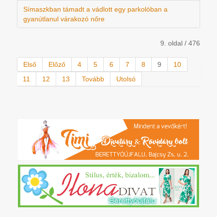
Símaszkban támadt a vádlott egy parkolóban a
gyanútlanul várakozó nőre
9. oldal / 476
Első
Előző
4
5
6
7
8
9
10
11
12
13
Tovább
Utolsó