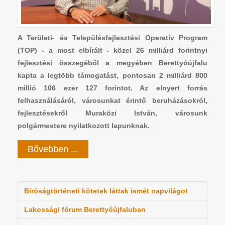
A Területi- és Településfejlesztési Operatív Program
(TOP) - a most elbírált - közel 26 milliárd forintnyi
fejlesztési összegéből a megyében Berettyóújfalu
kapta a legtöbb támogatást, pontosan 2 milliárd 800
millió 106 ezer 127 forintot. Az elnyert forrás
felhasználásáról, városunkat érintő beruházásokról,
fejlesztésekről Muraközi István, városunk
polgármestere nyilatkozott lapunknak.
Bővebben ...
Bíróságtörténeti kötetek láttak ismét napvilágot
Lakossági fórum Berettyóújfaluban