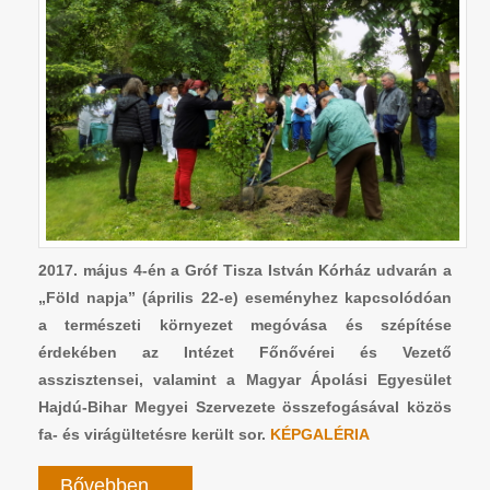
2017. május 4-én a Gróf Tisza István Kórház udvarán a
„Föld napja” (április 22-e) eseményhez kapcsolódóan
a természeti környezet megóvása és szépítése
érdekében az Intézet Főnővérei és Vezető
asszisztensei, valamint a Magyar Ápolási Egyesület
Hajdú-Bihar Megyei Szervezete összefogásával közös
fa- és virágültetésre került sor.
KÉPGALÉRIA
Bővebben ...