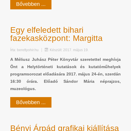
Bővebben ...
Egy elfeledett bihari
fazekasközpont: Margitta
Írta:
berettyohir.hu
Készült: 2017. május 19.
A Méliusz Juhász Péter Könyvtár szeretettel meghívja
Önt a Helytörténeti kutatások és kutatóműhelyek
programsorozat előadására 2017. május 24-én, szerdán
16:30 órára. Előadó Sándor Mária néprajzos,
muzeológus.
Bővebben ...
Bényi Árpád grafikai kiállítása