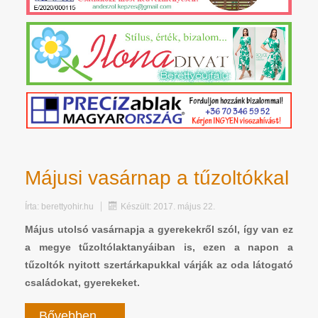
Májusi vasárnap a tűzoltókkal
Írta:
berettyohir.hu
Készült: 2017. május 22.
Május utolsó vasárnapja a gyerekekről szól, így van ez
a megye tűzoltólaktanyáiban is, ezen a napon a
tűzoltók nyitott szertárkapukkal várják az oda látogató
családokat, gyerekeket.
Bővebben ...