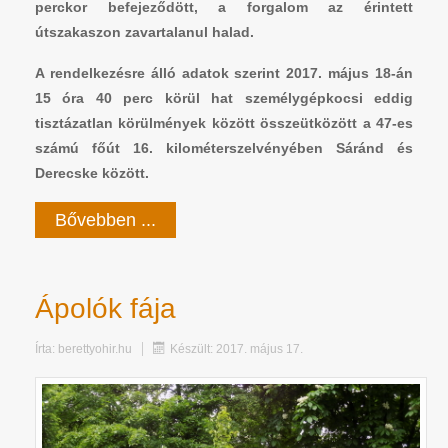
perckor befejeződött, a forgalom az érintett
útszakaszon zavartalanul halad.
A rendelkezésre álló adatok szerint 2017. május 18-án
15 óra 40
perc
körül hat személygépkocsi eddig
tisztázatlan körülmények között összeütközött a 47-es
számú főút 16. kilométerszelvényében Sáránd és
Derecske között.
Bővebben ...
Ápolók fája
Írta:
berettyohir.hu
Készült: 2017. május 17.