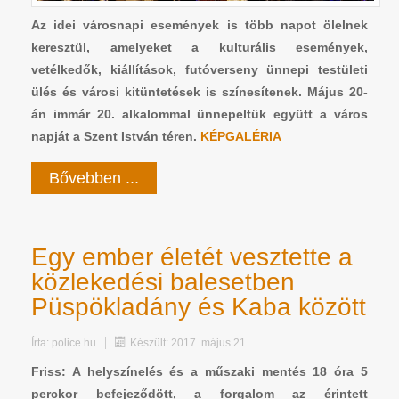
Az idei városnapi események is több napot ölelnek
keresztül, amelyeket a kulturális események,
vetélkedők, kiállítások, futóverseny ünnepi testületi
ülés és városi kitüntetések is színesítenek. Május 20-
án immár 20. alkalommal ünnepeltük együtt a város
napját a Szent István téren.
KÉPGALÉRIA
Bővebben ...
Egy ember életét vesztette a
közlekedési balesetben
Püspökladány és Kaba között
Írta:
police.hu
Készült: 2017. május 21.
Friss: A helyszínelés és a műszaki mentés 18 óra 5
perckor befejeződött, a forgalom az érintett