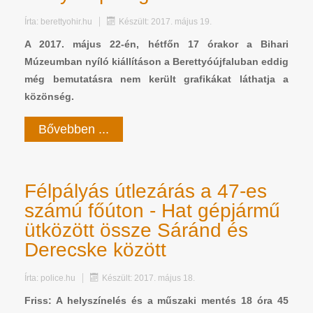
Írta:
berettyohir.hu
Készült: 2017. május 19.
A 2017. május 22-én, hétfőn 17 órakor a Bihari
Múzeumban nyíló kiállításon a Berettyóújfaluban eddig
még bemutatásra nem került grafikákat láthatja a
közönség.
Bővebben ...
Félpályás útlezárás a 47-es
számú főúton - Hat gépjármű
ütközött össze Sáránd és
Derecske között
Írta:
police.hu
Készült: 2017. május 18.
Friss: A helyszínelés és a műszaki mentés 18 óra 45