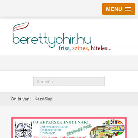
MENU
Keresés
Ön itt van:
Kezdőlap