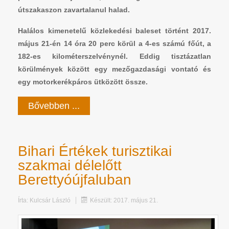
útszakaszon zavartalanul halad.
Halálos kimenetelű közlekedési baleset történt 2017.
május 21-én 14 óra 20 perc körül a 4-es számú főút, a
182-es kilométerszelvénynél. Eddig tisztázatlan
körülmények között egy mezőgazdasági vontató és
egy motorkerékpáros ütközött össze.
Bővebben ...
Bihari Értékek turisztikai
szakmai délelőtt
Berettyóújfaluban
Írta:
Kulcsár László
Készült: 2017. május 21.