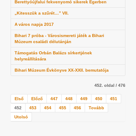
Berettyóújfalui fekvenyomó sikerek Egerben
„Kitesszük a szűrét…” VII.
A város napja 2017
Bihari 7 próba - Városismereti játék a Bihari
Múzeum családi délutánján
Támogatás Orbán Balázs sírkertjének
helyreállítására
Bihari Múzeum Évkönyve XX-XXII. bemutatója
452. oldal / 476
Első
Előző
447
448
449
450
451
452
453
454
455
456
Tovább
Utolsó