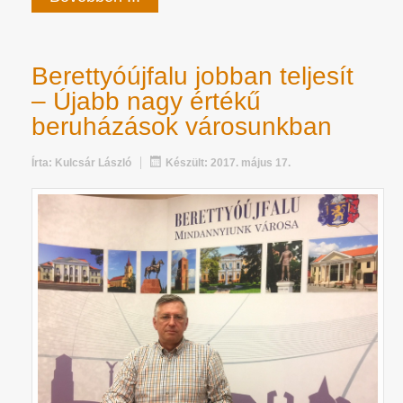
Berettyóújfalu jobban teljesít
– Újabb nagy értékű
beruházások városunkban
Írta:
Kulcsár László
Készült: 2017. május 17.