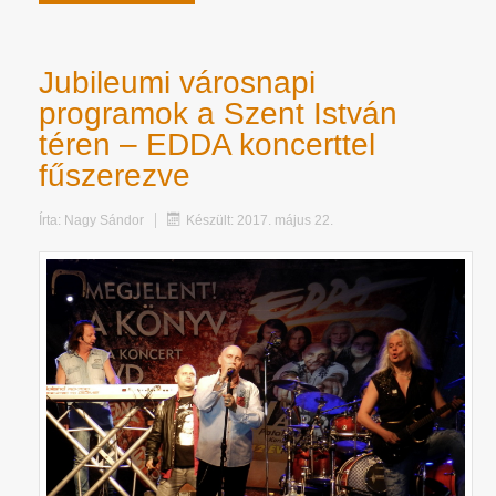
Jubileumi városnapi
programok a Szent István
téren – EDDA koncerttel
fűszerezve
Írta:
Nagy Sándor
Készült: 2017. május 22.