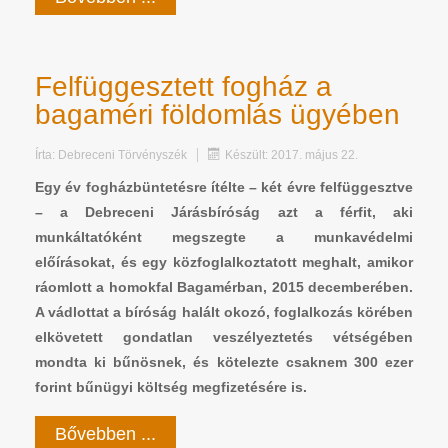
Felfüggesztett fogház a
bagaméri földomlás ügyében
Írta:
Debreceni Törvényszék
Készült: 2017. május 22.
Egy év fogházbüntetésre ítélte – két évre felfüggesztve
– a Debreceni Járásbíróság azt a férfit, aki
munkáltatóként megszegte a munkavédelmi
előírásokat, és egy közfoglalkoztatott meghalt, amikor
ráomlott a homokfal Bagamérban, 2015 decemberében.
A vádlottat a bíróság halált okozó, foglalkozás körében
elkövetett gondatlan veszélyeztetés vétségében
mondta ki bűnösnek, és kötelezte csaknem 300 ezer
forint bűnügyi költség megfizetésére is.
Bővebben ...