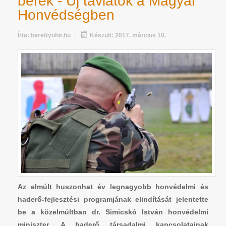
bérek - Új távlatok a Magyar
Honvédségben
Írta:
berettyohir.hu
Készült: 2017. március 10.
Az elmúlt huszonhat év legnagyobb honvédelmi és
haderő-fejlesztési programjának elindítását jelentette
be a közelmúltban dr. Simicskó István honvédelmi
miniszter. A haderő társadalmi kapcsolatainak