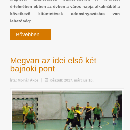
értelmében ebben az évben a város napja alkalmából a
következő kitüntetések adományozására van
lehetőség:
Bővebben ...
Megvan az idei első két
bajnoki pont
Írta:
Molnár Ákos
Készült: 2017. március 10.