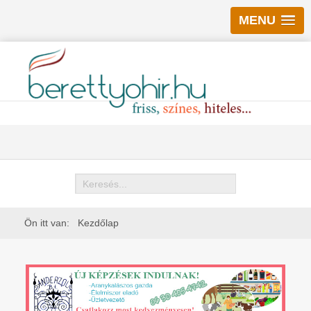
MENU
Keresés
Ön itt van:
Kezdőlap