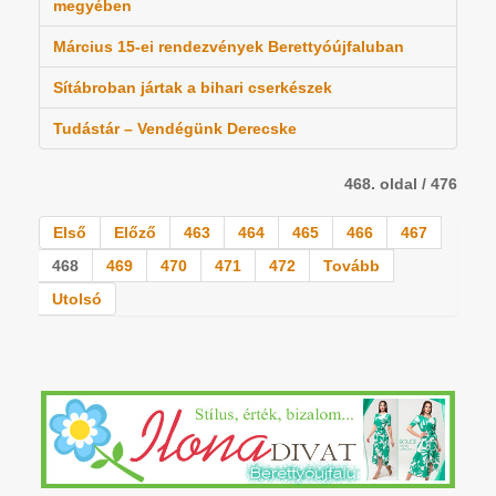
megyében
Március 15-ei rendezvények Berettyóújfaluban
Sítábroban jártak a bihari cserkészek
Tudástár – Vendégünk Derecske
468. oldal / 476
Első
Előző
463
464
465
466
467
468
469
470
471
472
Tovább
Utolsó