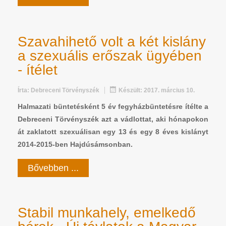
Szavahihető volt a két kislány
a szexuális erőszak ügyében
- ítélet
Írta:
Debreceni Törvényszék
Készült: 2017. március 10.
Halmazati büntetésként 5 év fegyházbüntetésre ítélte a
Debreceni Törvényszék azt a vádlottat, aki hónapokon
át zaklatott szexuálisan egy 13 és egy 8 éves kislányt
2014-2015-ben Hajdúsámsonban.
Bővebben ...
Stabil munkahely, emelkedő