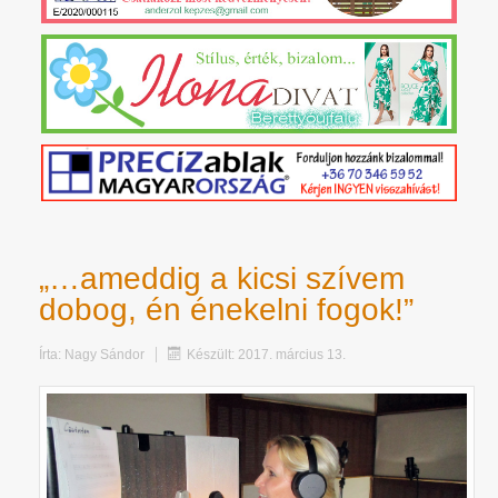
„…ameddig a kicsi szívem
dobog, én énekelni fogok!”
Írta:
Nagy Sándor
Készült: 2017. március 13.