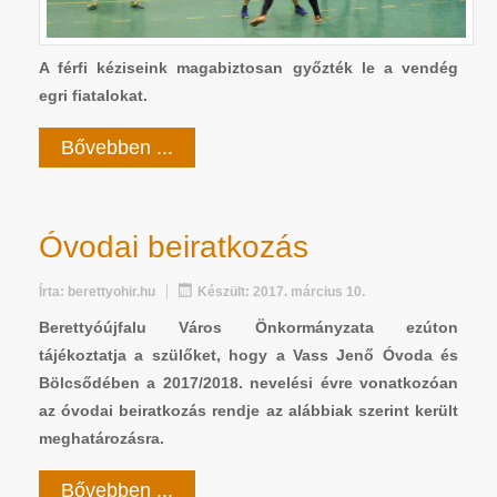
A férfi kéziseink magabiztosan győzték le a vendég
egri fiatalokat.
Bővebben ...
Óvodai beiratkozás
Írta:
berettyohir.hu
Készült: 2017. március 10.
Berettyóújfalu Város Önkormányzata ezúton
tájékoztatja a szülőket, hogy a Vass Jenő Óvoda és
Bölcsődében a 2017/2018. nevelési évre vonatkozóan
az óvodai beiratkozás rendje az alábbiak szerint került
meghatározásra.
Bővebben ...