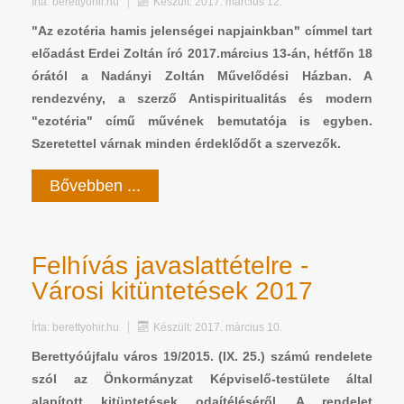
Írta:
berettyohir.hu
Készült: 2017. március 12.
"Az ezotéria hamis jelenségei napjainkban" címmel tart
előadást Erdei Zoltán író 2017.március 13-án, hétfőn 18
órától a Nadányi Zoltán Művelődési Házban. A
rendezvény, a szerző Antispiritualitás és modern
"ezotéria" című művének bemutatója is egyben.
Szeretettel várnak minden érdeklődőt a szervezők.
Bővebben ...
Felhívás javaslattételre -
Városi kitüntetések 2017
Írta:
berettyohir.hu
Készült: 2017. március 10.
Berettyóújfalu város 19/2015. (IX. 25.) számú rendelete
szól az Önkormányzat Képviselő-testülete által
alapított kitüntetések odaítéléséről. A rendelet