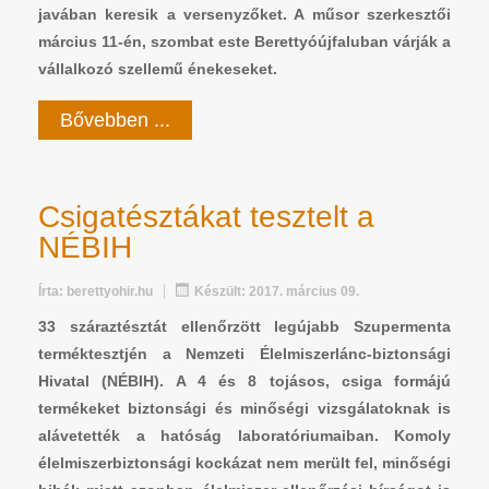
javában keresik a versenyzőket. A műsor szerkesztői
március 11-én, szombat este Berettyóújfaluban várják a
vállalkozó szellemű énekeseket.
Bővebben ...
Csigatésztákat tesztelt a
NÉBIH
Írta:
berettyohir.hu
Készült: 2017. március 09.
33 száraztésztát ellenőrzött legújabb Szupermenta
terméktesztjén a Nemzeti Élelmiszerlánc-biztonsági
Hivatal (NÉBIH). A 4 és 8 tojásos, csiga formájú
termékeket biztonsági és minőségi vizsgálatoknak is
alávetették a hatóság laboratóriumaiban. Komoly
élelmiszerbiztonsági kockázat nem merült fel, minőségi