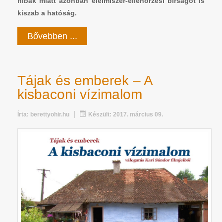
hibák miatt azonban élelmiszer-ellenőrzési bírságot is
kiszab a hatóság.
Bővebben ...
Tájak és emberek – A
kisbaconi vízimalom
Írta:
berettyohir.hu
Készült: 2017. március 09.