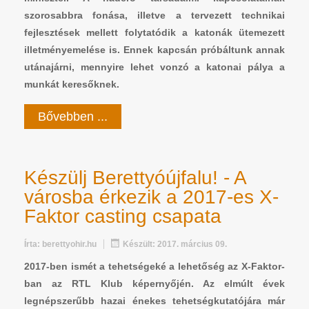
szorosabbra fonása, illetve a tervezett technikai
fejlesztések mellett folytatódik a katonák ütemezett
illetményemelése is. Ennek kapcsán próbáltunk annak
utánajárni, mennyire lehet vonzó a katonai pálya a
munkát keresőknek.
Bővebben ...
Készülj Berettyóújfalu! - A
városba érkezik a 2017-es X-
Faktor casting csapata
Írta:
berettyohir.hu
Készült: 2017. március 09.
2017-ben ismét a tehetségeké a lehetőség az X-Faktor-
ban az RTL Klub képernyőjén. Az elmúlt évek
legnépszerűbb hazai énekes tehetségkutatójára már