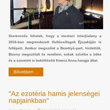
Szerencsés lehetek, hogy a mostani interjúalany a
2016-ban megrendezett Hullócsillagok Éjszakáján is
fellépett. Amikor megszólal a Berettyó-part, hirdettük.
Bizony megszólalt és remélem, sokak szívébe a béke
és a szeretett is beköltözött Kmecz Anna hangja által.
Bővebben ...
"Az ezotéria hamis jelenségei
napjainkban"