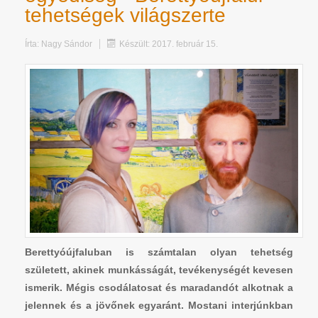
tehetségek világszerte
Írta:
Nagy Sándor
Készült: 2017. február 15.
Berettyóújfaluban is számtalan olyan tehetség
született, akinek munkásságát, tevékenységét kevesen
ismerik. Mégis csodálatosat és maradandót alkotnak a
jelennek és a jövőnek egyaránt. Mostani interjúnkban