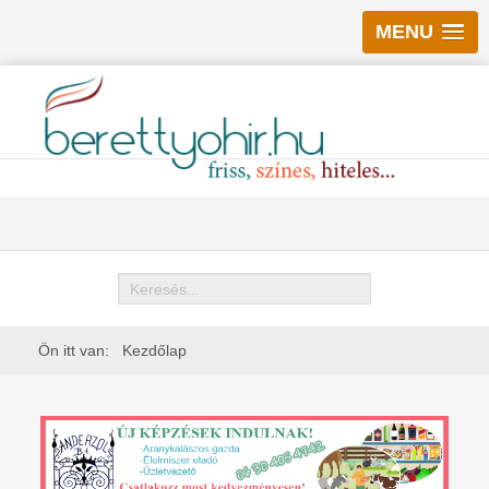
MENU
Keresés
Ön itt van:
Kezdőlap