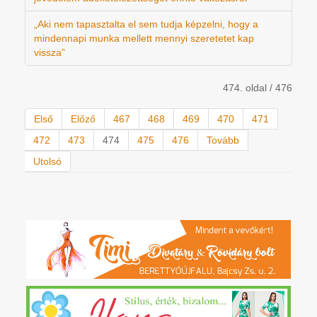
„Aki nem tapasztalta el sem tudja képzelni, hogy a
mindennapi munka mellett mennyi szeretetet kap
vissza”
474. oldal / 476
Első
Előző
467
468
469
470
471
472
473
474
475
476
Tovább
Utolsó