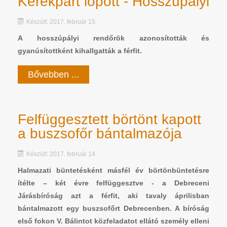
Kerékpárt lopott - Hosszúpályi
Készült: 2017. február 15.
A hosszúpályi rendőrök azonosították és
gyanúsítottként kihallgatták a férfit.
Bővebben ...
Felfüggesztett börtönt kapott
a buszsofőr bántalmazója
Készült: 2017. február 14.
Halmazati büntetésként másfél év börtönbüntetésre
ítélte – két évre felfüggesztve - a Debreceni
Járásbíróság azt a férfit, aki tavaly áprilisban
bántalmazott egy buszsofőrt Debrecenben. A bíróság
első fokon V. Bálintot közfeladatot ellátó személy elleni