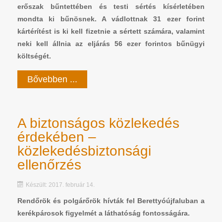
erőszak bűntettében és testi sértés kísérletében
mondta ki bűnösnek. A vádlottnak 31 ezer forint
kártérítést is ki kell fizetnie a sértett számára, valamint
neki kell állnia az eljárás 56 ezer forintos bűnügyi
költségét.
Bővebben ...
A biztonságos közlekedés
érdekében –
közlekedésbiztonsági
ellenőrzés
Készült: 2017. február 14.
Rendőrök és polgárőrök hívták fel Berettyóújfaluban a
kerékpárosok figyelmét a láthatóság fontosságára.