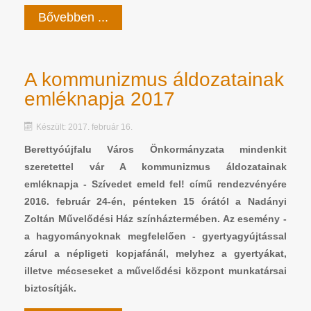
Bővebben ...
A kommunizmus áldozatainak
emléknapja 2017
Készült: 2017. február 16.
Berettyóújfalu Város Önkormányzata mindenkit
szeretettel vár A kommunizmus áldozatainak
emléknapja - Szívedet emeld fel! című rendezvényére
2016. február 24-én, pénteken 15 órától a Nadányi
Zoltán Művelődési Ház színháztermében. Az esemény -
a hagyományoknak megfelelően - gyertyagyújtással
zárul a népligeti kopjafánál, melyhez a gyertyákat,
illetve mécseseket a művelődési központ munkatársai
biztosítják.