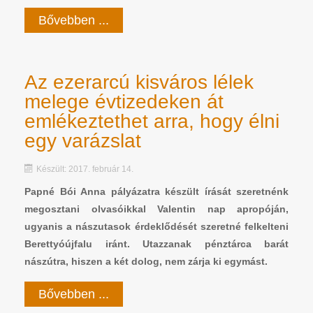
Bővebben ...
Az ezerarcú kisváros lélek
melege évtizedeken át
emlékeztethet arra, hogy élni
egy varázslat
Készült: 2017. február 14.
Papné Bói Anna pályázatra készült írását szeretnénk
megosztani olvasóikkal Valentin nap apropóján,
ugyanis a nászutasok érdeklődését szeretné felkelteni
Berettyóújfalu iránt. Utazzanak pénztárca barát
nászútra, hiszen a két dolog, nem zárja ki egymást.
Bővebben ...