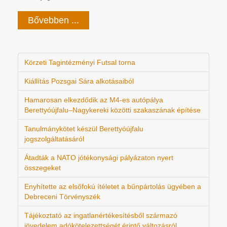
Bővebben ...
Körzeti Tagintézményi Futsal torna
Kiállítás Pozsgai Sára alkotásaiból
Hamarosan elkezdődik az M4-es autópálya
Berettyóújfalu–Nagykereki közötti szakaszának építése
Tanulmánykötet készül Berettyóújfalu
jogszolgáltatásáról
Átadták a NATO jótékonysági pályázaton nyert
összegeket
Enyhítette az elsőfokú ítéletet a bűnpártolás ügyében a
Debreceni Törvényszék
Tájékoztató az ingatlanértékesítésből származó
jövedelem adókötelezettségét érintő változásról