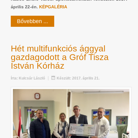
április 22-én.
KÉPGALÉRIA
Bővebben ...
Hét multifunkciós ággyal
gazdagodott a Gróf Tisza
István Kórház
Írta:
Kulcsár László
Készült: 2017. április 21.