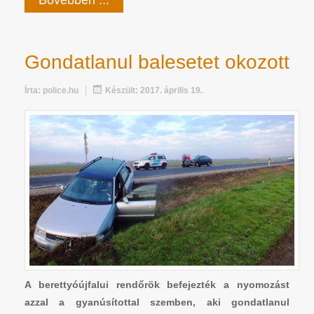
Gondatlanul balesetet okozott
Írta:
police.hu
Készült: 2017. április 19.
A berettyóújfalui rendőrök befejezték a nyomozást
azzal a gyanúsítottal szemben, aki gondatlanul