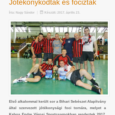
Jótékonykodtak és fociztak
Írta:
Nagy Sándor
Készült: 2017. április 23.
Első alkalommal került sor a Bihari Sebészet Alapítvány
által szervezett jótékonysági foci tornára, melyet a
Kabos Endre Városi Sportcsarnokban rendeztek 2017.