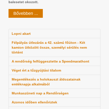
balesetet okozott.
Bővebben ...
Lopni akart
Félpályás útlezárás a 42. számú főúton - Két
kamion ütközött össze, személyi sérülés nem
történt
A rendőrség felfüggesztette a Speedmarathont
Véget ért a tűzgyújtási tilalom
Megemlékezés a holokauszt áldozatainak
emléknapja alkalmából
Munkaszüneti nap a Rendőrségen
Azonos időben ellenőriztek