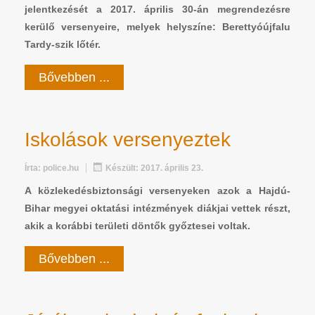
jelentkezését a 2017. április 30-án megrendezésre
kerülő versenyeire, melyek helyszíne: Berettyóújfalu
Tardy-szik lőtér.
Bővebben ...
Iskolások versenyeztek
Írta:
police.hu
Készült: 2017. április 23.
A közlekedésbiztonsági versenyeken azok a Hajdú-
Bihar megyei oktatási intézmények diákjai vettek részt,
akik a korábbi területi döntők győztesei voltak.
Bővebben ...