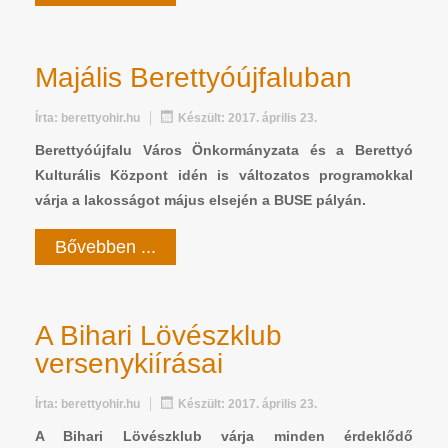
Majális Berettyóújfaluban
Írta:
berettyohir.hu
Készült: 2017. április 23.
Berettyóújfalu Város Önkormányzata és a Berettyó
Kulturális Központ i
dén is változatos programokkal
várja a lakosságot május elsején a BUSE pályán.
Bővebben ...
A Bihari Lövészklub
versenykiírásai
Írta:
berettyohir.hu
Készült: 2017. április 23.
A Bihari Lövészklub várja minden érdeklődő