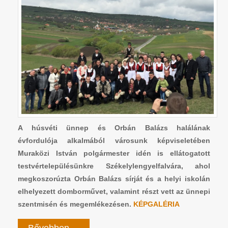
A húsvéti ünnep és Orbán Balázs halálának
évfordulója alkalmából városunk képviseletében
Muraközi István polgármester idén is ellátogatott
testvértelepülésünkre Székelylengyelfalvára, ahol
megkoszorúzta Orbán Balázs sírját és a helyi iskolán
elhelyezett domborművet, valamint részt vett az ünnepi
szentmisén és megemlékezésen.
KÉPGALÉRIA
Bővebben ...