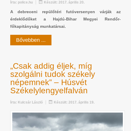
Írta:
police.hu
Készült: 2017. április 20.
A debreceni repülőtéri futóversenyen várják az
érdeklődőket a Hajdú-Bihar Megyei Rendőr-
főkapitányság munkatársai.
Bővebben ...
„Csak addig éljek, míg
szolgálni tudok székely
népemnek” – Húsvét
Székelylengyelfalván
Írta:
Kulcsár László
Készült: 2017. április 19.