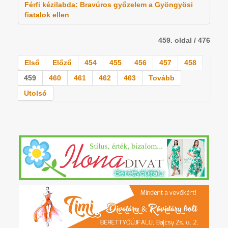
Férfi kézilabda: Bravúros győzelem a Gyöngyösi
fiatalok ellen
459. oldal / 476
Első
Előző
454
455
456
457
458
459
460
461
462
463
Tovább
Utolsó