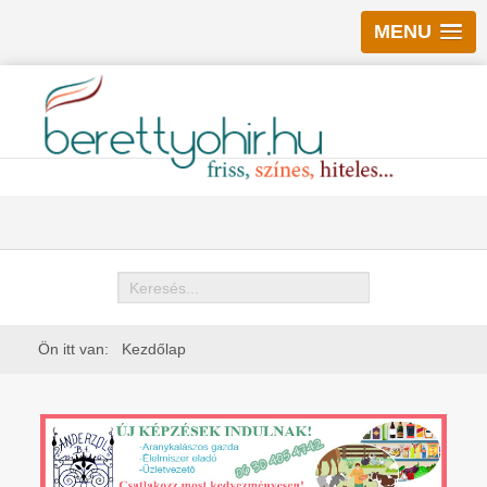
MENU
Keresés
Ön itt van:
Kezdőlap