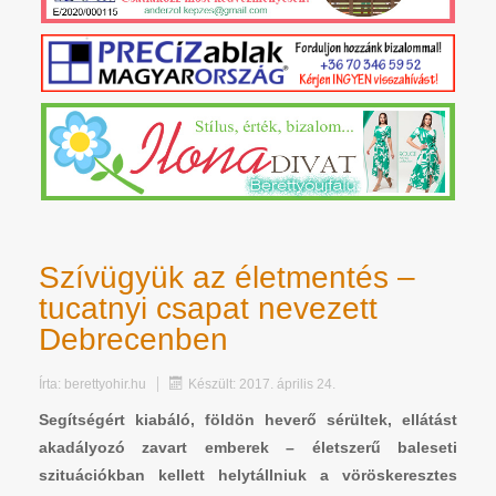
Szívügyük az életmentés –
tucatnyi csapat nevezett
Debrecenben
Írta:
berettyohir.hu
Készült: 2017. április 24.
Segítségért kiabáló, földön heverő sérültek, ellátást
akadályozó zavart emberek – életszerű baleseti
szituációkban kellett helytállniuk a vöröskeresztes