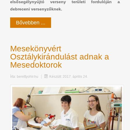
elsősegélynyújtó verseny területi fordulóján a
debreceni versenyzőknek.
Bővebben ...
Mesekönyvért
Osztálykirándulást adnak a
Mesedoktorok
Írta:
berettyohir.hu
Készült: 2017. április 24.