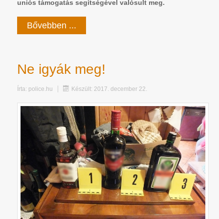
uniós támogatás segítségével valósult meg.
Bővebben ...
Ne igyák meg!
Írta:
police.hu
Készült: 2017. december 22.