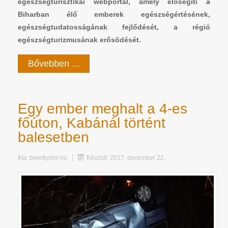
egészségturisztik
ai webportál, amely elősegíti a
Biharban élő emberek egészségértésének,
egészségtudatosságának fejlődését, a régió
egészségturizmusának erősödését.
Bővebben ...
Egy ember meghalt a 4-es
főúton, Kabánál történt
balesetben
Írta:
berettyohir.hu
Készült: 2017. december 22.