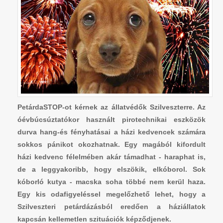
PetárdaSTOP-ot kérnek az állatvédők Szilveszterre. Az
óévbúcsúztatókor használt pirotechnikai eszközök
durva hang-és fényhatásai a házi kedvencek számára
sokkos pánikot okozhatnak. Egy magából kifordult
házi kedvenc félelmében akár támadhat - haraphat is,
de a leggyakoribb, hogy elszökik, elkóborol. Sok
kóborló kutya - macska soha többé nem kerül haza.
Egy kis odafigyeléssel megelőzhető lehet, hogy a
Szilveszteri petárdázásból eredően a háziállatok
kapcsán kellemetlen szituációk képződjenek.