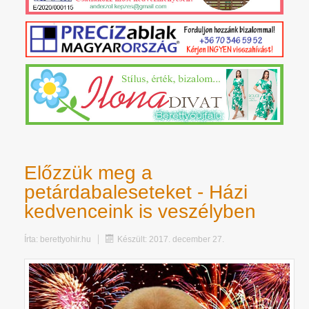
Előzzük meg a
petárdabaleseteket - Házi
kedvenceink is veszélyben
Írta:
berettyohir.hu
Készült: 2017. december 27.