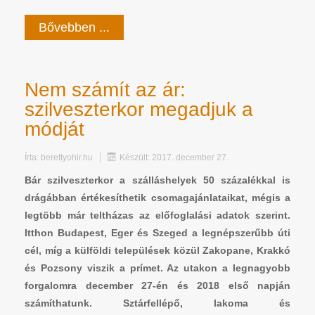
Bővebben ...
Nem számít az ár:
szilveszterkor megadjuk a
módját
Írta:
berettyohir.hu
Készült: 2017. december 27.
Bár szilveszterkor a szálláshelyek 50 százalékkal is
drágábban értékesíthetik csomagajánlataikat, mégis a
legtöbb már teltházas az előfoglalási adatok szerint.
Itthon Budapest, Eger és Szeged a legnépszerűbb úti
cél, míg a külföldi települések közül Zakopane, Krakkó
és Pozsony viszik a prímet. Az utakon a legnagyobb
forgalomra december 27-én és 2018 első napján
számíthatunk. Sztárfellépő, lakoma és