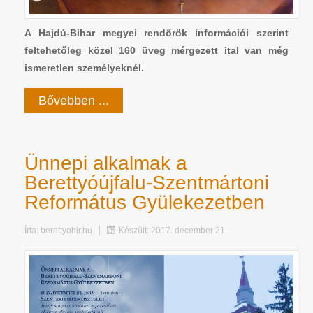
A Hajdú-Bihar megyei rendőrök információi szerint
feltehetőleg közel 160 üveg mérgezett ital van még
ismeretlen személyeknél.
Bővebben ...
Ünnepi alkalmak a
Berettyóújfalu-Szentmártoni
Református Gyülekezetben
Írta:
berettyohir.hu
Készült: 2017. december 21.