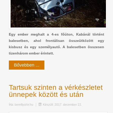
Egy ember meghalt a 4-es főúton, Kabánál történt
balesetben, ahol frontálisan összeütközött egy
kisbusz és egy személyautó. A balesetben összesen
tizenhárom ember érintett.
Bővebben ...
Tartsuk szinten a vérkészletet
ünnepek között és után
Írta:
berettyohir.hu
Készült: 2017. december 22.