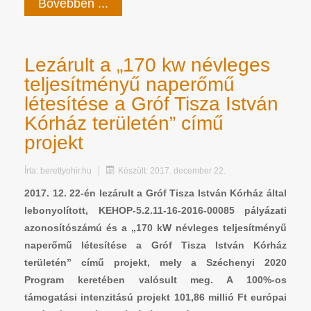
Bővebben ...
Lezárult a „170 kw névleges
teljesítményű naperőmű
létesítése a Gróf Tisza István
Kórház területén” című
projekt
Írta:
berettyohir.hu
Készült: 2017. december 22.
2017. 12. 22-én lezárult a Gróf Tisza István Kórház által
lebonyolított, KEHOP-5.2.11-16-2016-00085 pályázati
azonosítószámú és a „170 kW névleges teljesítményű
naperőmű létesítése a Gróf Tisza István Kórház
területén” című projekt, mely a Széchenyi 2020
Program keretében valósult meg. A 100%-os
támogatási intenzitású projekt 101,86 millió Ft európai