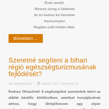
Ének zendül,
Messze zsong a hálaének
Az én kedves kis falumban
Karácsonykor
Magába száll minden lélek.
Bővebben ...
Szeretné segíteni a bihari
régió egészségturizmusának
fejlődését?
Írta:
berettyohir.hu
Készült: 2017. december 23.
Kedves Olvasóink! A segítségüket szeretnénk kérni az
alábbi kérdőív kitöltésében, amellyel hozzájárulnak
ahhoz, hogy létrejöhessen egy olyan