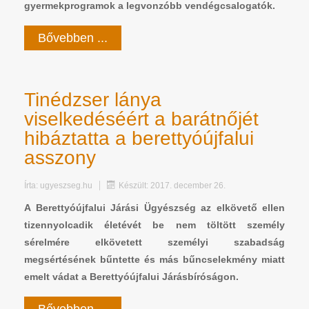
gyermekprogramok a legvonzóbb vendégcsalogatók.
Bővebben ...
Tinédzser lánya
viselkedéséért a barátnőjét
hibáztatta a berettyóújfalui
asszony
Írta:
ugyeszseg.hu
Készült: 2017. december 26.
A Berettyóújfalui Járási Ügyészség az elkövető ellen
tizennyolcadik életévét be nem töltött személy
sérelmére elkövetett személyi szabadság
megsértésének bűntette és más bűncselekmény miatt
emelt vádat a Berettyóújfalui Járásbíróságon.
Bővebben ...