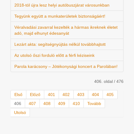
2018-tól újra lesz helyi autóbuszjárat városunkban
Tegyünk együtt a munkaterületek biztonságáért!
Véralvadási zavarral kezelték a hármas ikreknek életet
adó, majd elhunyt édesanyát
Lezárt akta: segítségnyújtás nélkül továbbhajtott
Az utolsó őszi forduló előtt a férfi kéziseink
Parola karácsony – Jótékonysági koncert a Parolában!
406. oldal / 476
Első
Előző
401
402
403
404
405
406
407
408
409
410
Tovább
Utolsó