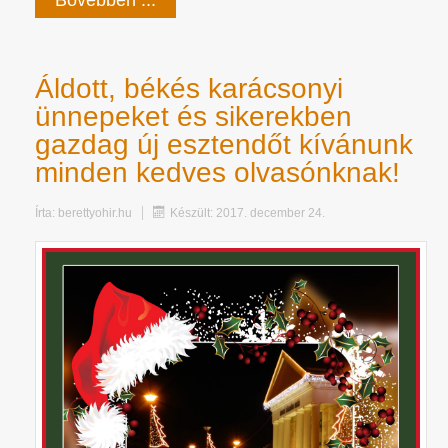
Áldott, békés karácsonyi
ünnepeket és sikerekben
gazdag új esztendőt kívánunk
minden kedves olvasónknak!
Írta:
berettyohir.hu
Készült: 2017. december 24.