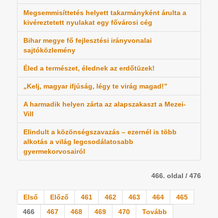
Megsemmisíttetés helyett takarmányként árulta a
kivéreztetett nyulakat egy fővárosi cég
Bihar megye fő fejlesztési irányvonalai
sajtóközlemény
Éled a természet, élednek az erdőtüzek!
„Kelj, magyar ifjúság, légy te virág magad!”
A harmadik helyen zárta az alapszakaszt a Mezei-
Vill
Elindult a közönségszavazás – ezernél is több
alkotás a világ legcsodálatosabb
gyermekorvosairól
466. oldal / 476
Első
Előző
461
462
463
464
465
466
467
468
469
470
Tovább