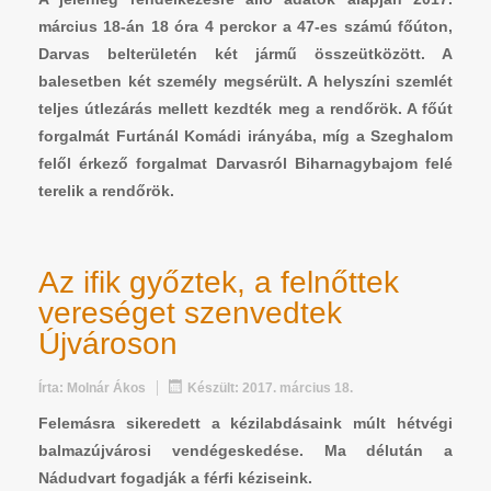
március 18-án 18 óra 4 perckor a 47-es számú főúton,
Darvas belterületén két jármű összeütközött. A
balesetben két személy megsérült. A helyszíni szemlét
teljes útlezárás mellett kezdték meg a rendőrök. A főút
forgalmát Furtánál Komádi irányába, míg a Szeghalom
felől érkező forgalmat Darvasról Biharnagybajom felé
terelik a rendőrök.
Az ifik győztek, a felnőttek
vereséget szenvedtek
Újvároson
Írta:
Molnár Ákos
Készült: 2017. március 18.
Felemásra sikeredett a kézilabdásaink múlt hétvégi
balmazújvárosi vendégeskedése. Ma délután a
Nádudvart fogadják a férfi kéziseink.