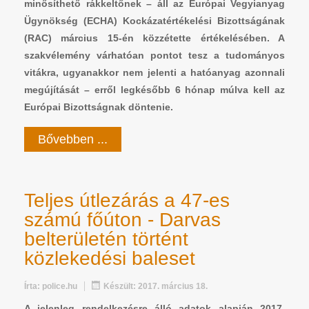
minősíthető rákkeltőnek – áll az Európai Vegyianyag
Ügynökség (ECHA) Kockázatértékelési Bizottságának
(RAC) március 15-én közzétette értékelésében. A
szakvélemény várhatóan pontot tesz a tudományos
vitákra, ugyanakkor nem jelenti a hatóanyag azonnali
megújítását – erről legkésőbb 6 hónap múlva kell az
Európai Bizottságnak döntenie.
Bővebben ...
Teljes útlezárás a 47-es
számú főúton - Darvas
belterületén történt
közlekedési baleset
Írta:
police.hu
Készült: 2017. március 18.
A jelenleg rendelkezésre álló adatok alapján 2017.