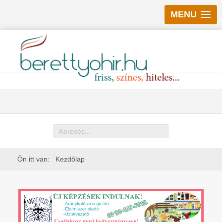
MENU
Keresés
Ön itt van:
Kezdőlap