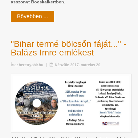
asszonyt Bocskaikertben.
Bővebben ...
"Bihar termé bölcsőn fáját..." -
Balázs Imre emlékest
Írta:
berettyohir.hu
Készült: 2017. március 20.