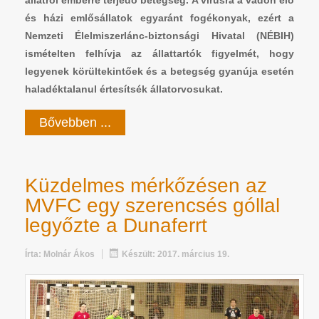
és házi emlősállatok egyaránt fogékonyak, ezért a
Nemzeti Élelmiszerlánc-biztonsági Hivatal (NÉBIH)
ismételten felhívja az állattartók figyelmét, hogy
legyenek körültekintőek és a betegség gyanúja esetén
haladéktalanul értesítsék állatorvosukat.
Bővebben ...
Küzdelmes mérkőzésen az
MVFC egy szerencsés góllal
legyőzte a Dunaferrt
Írta:
Molnár Ákos
Készült: 2017. március 19.