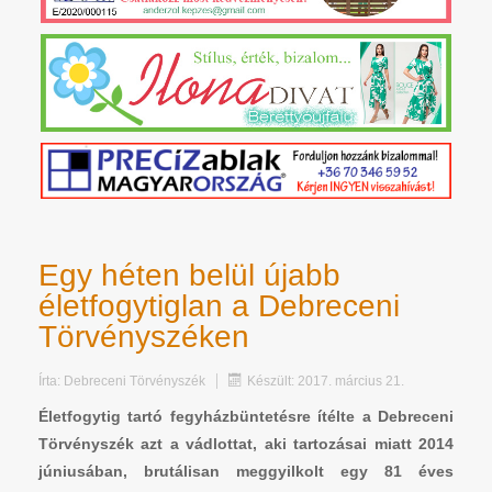
Egy héten belül újabb
életfogytiglan a Debreceni
Törvényszéken
Írta:
Debreceni Törvényszék
Készült: 2017. március 21.
Életfogytig tartó fegyházbüntetésre ítélte a Debreceni
Törvényszék azt a vádlottat, aki tartozásai miatt 2014
júniusában, brutálisan meggyilkolt egy 81 éves