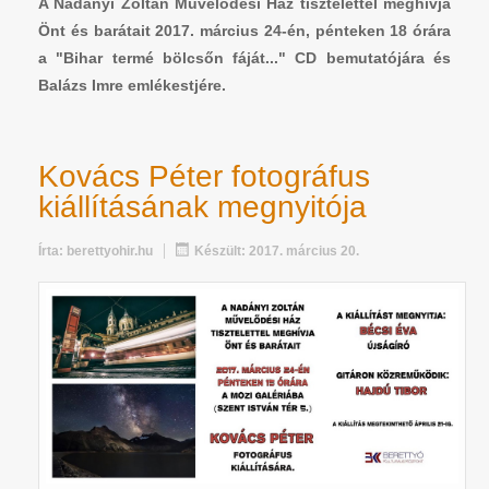
A Nadányi Zoltán Művelődési Ház tisztelettel meghívja
Önt és barátait 2017. március 24-én, pénteken 18 órára
a "Bihar termé bölcsőn fáját..." CD bemutatójára és
Balázs Imre emlékestjére.
Kovács Péter fotográfus
kiállításának megnyitója
Írta:
berettyohir.hu
Készült: 2017. március 20.