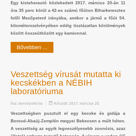
Egy kisteherautó közlekedett 2017. március 20-án 11
óra 35 perc körül a 42-es számú főúton Biharkeresztes
felől Mezőpeterd irányába, amikor a jármű a főút 54.
kilométerszelvényében eddig tisztázatlan körülmények
között összeütközött egy kamionnal.
Bővebben ...
Veszettség vírusát mutatta ki
kecskékben a NÉBIH
laboratóriuma
Írta:
berettyohir.hu
Készült: 2017. március 20.
Veszettségben pusztult el egy kecske és gidája a
Borsod-Abaúj-Zemplén megyei Bekecsen a múlt héten.
A veszettség az egyik legveszélyesebb zoonózis, azaz
állatról emberre terjedő betegség. A vírusra a vadon élő