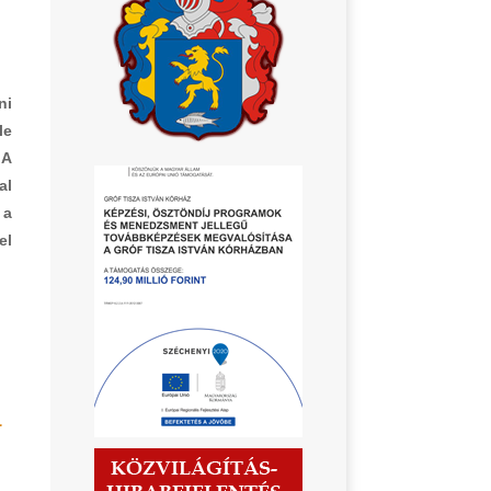
ni
le
 A
al
 a
el
a