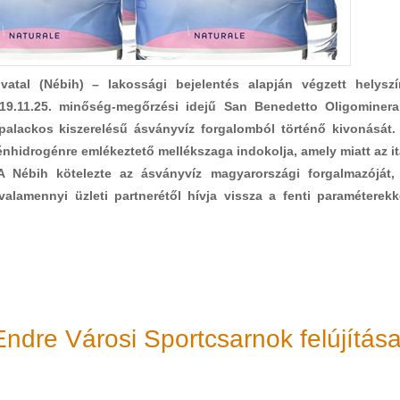
ivatal (Nébih) – lakossági bejelentés alapján végzett helyszí
019.11.25. minőség-megőrzési idejű San Benedetto Oligominera
palackos kiszerelésű ásványvíz forgalomból történő kivonását.
nhidrogénre emlékeztető mellékszaga indokolja, amely miatt az it
A Nébih kötelezte az ásványvíz magyarországi forgalmazóját,
 valamennyi üzleti partnerétől hívja vissza a fenti paraméterekk
ndre Városi Sportcsarnok felújítás