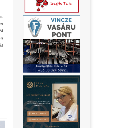
c-
es
ól
en
át