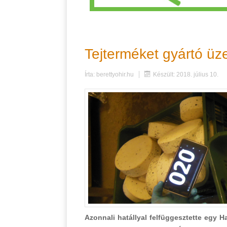
Tejterméket gyártó üz
Írta:
berettyohir.hu
Készült: 2018. július 10.
Azonnali hatállyal felfüggesztette egy H