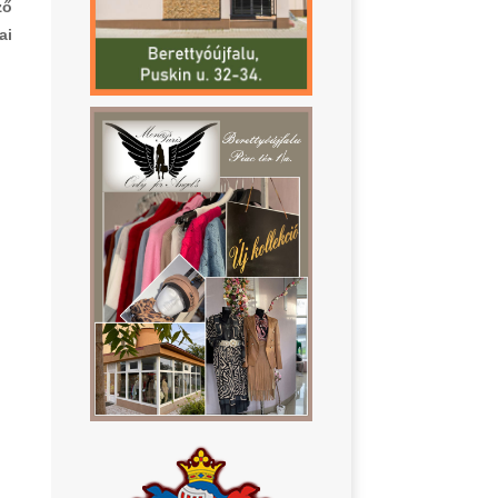
ző
ai