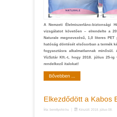
A Nemzeti Élelmiszerlánc-biztonsági H
vizsgálatot követően – elrendelte a 2
Naturale megnevezésű, 1,0 literes PET 
hatóság döntését elsősorban a termék ké
fogyasztásra alkalmatlannak minősül. 
VízSztár Kft.-t, hogy 2018. július 25-ig
rendelkező italokat!
Bővebben ...
Elkezdődött a Kabos E
Írta:
berettyohir.hu
Készült: 2018. július 08.