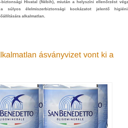
biztonsági Hivatal (Nébih), miután a helyszíni ellenőrzést vég
a súlyos élelmiszerbiztonsági kockázatot jelentő higiéni
őállítására alkalmatlan.
lkalmatlan ásványvizet vont ki a