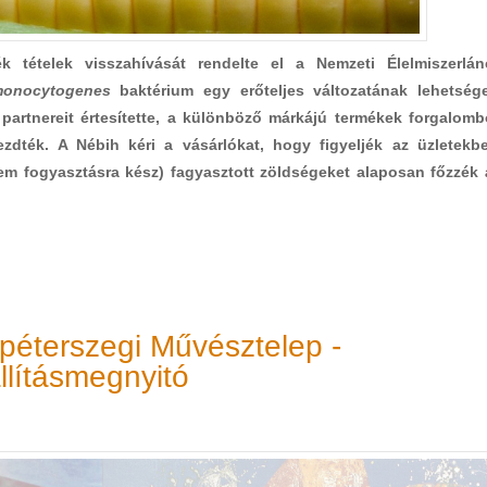
k tételek visszahívását rendelte el a Nemzeti Élelmiszerlán
 monocytogenes
baktérium egy erőteljes változatának lehetség
 a partnereit értesítette, a különböző márkájú termékek forgalomb
zdték. A Nébih kéri a vásárlókat, hogy figyeljék az üzletekb
(nem fogyasztásra kész) fagyasztott zöldségeket alaposan főzzék 
tpéterszegi Művésztelep -
llításmegnyitó