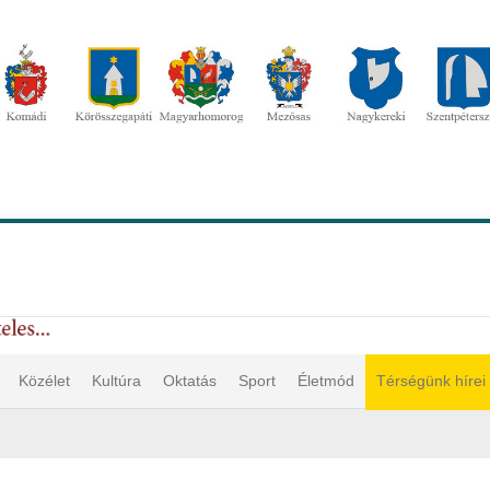
Közélet
Kultúra
Oktatás
Sport
Életmód
Térségünk hírei