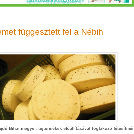
emet függesztett fel a Nébih
ajdú-Bihar megyei, tejtermékek előállításával foglakozó létesítmé