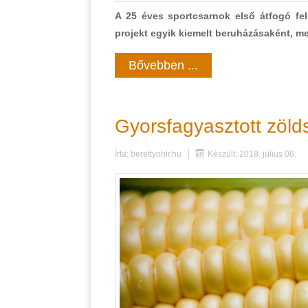
A 25 éves sportcsarnok első átfogó fel
projekt egyik kiemelt beruházásaként, mel
Bővebben ...
Gyorsfagyasztott zöld
Írta:
berettyohir.hu
Készült: 2018. július 06.