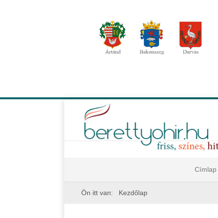
Címlap
Ön itt van:
Kezdőlap