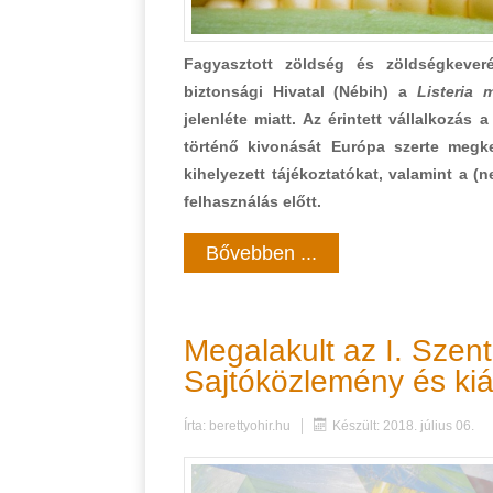
Fagyasztott zöldség és zöldségkeveré
biztonsági Hivatal (Nébih) a
Listeria
jelenléte miatt. Az érintett vállalkozás
történő kivonását Európa szerte megke
kihelyezett tájékoztatókat, valamint a 
felhasználás előtt.
Bővebben ...
Megalakult az I. Szen
Sajtóközlemény és kiá
Írta:
berettyohir.hu
Készült: 2018. július 06.