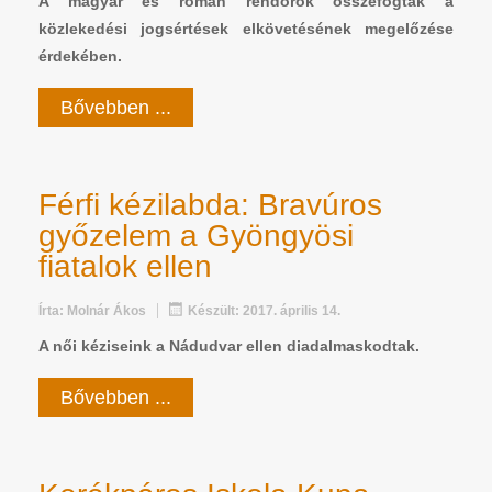
A magyar és román rendőrök összefogtak a
közlekedési jogsértések elkövetésének megelőzése
érdekében.
Bővebben ...
Férfi kézilabda: Bravúros
győzelem a Gyöngyösi
fiatalok ellen
Írta:
Molnár Ákos
Készült: 2017. április 14.
A női kéziseink a Nádudvar ellen diadalmaskodtak.
Bővebben ...