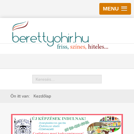
MENU
Keresés
Ön itt van:
Kezdőlap