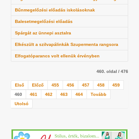
Bűnmegelőzési előadás iskolásoknak
Balesetmegelőzési előadás
Spárgát az ünnepi asztalra
Elkészült a szilvapálinkák Szupermenta rangsora
Elfogatóparancs volt ellenük érvényben
460. oldal / 476
Első
Előző
455
456
457
458
459
460
461
462
463
464
Tovább
Utolsó