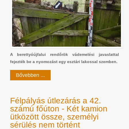
A berettyóújfalui rendőrök vádemelési javaslattal
fejezték be a nyomozást egy esztári lakossal szemben.
Bővebben ...
Félpályás útlezárás a 42.
számú főúton - Két kamion
ütközött össze, személyi
sérülés nem történt