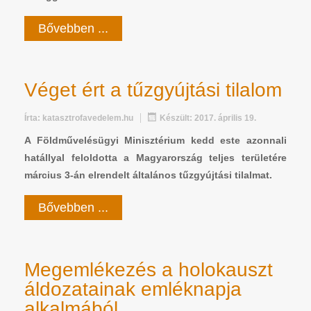
Bővebben ...
Véget ért a tűzgyújtási tilalom
Írta:
katasztrofavedelem.hu
Készült: 2017. április 19.
A Földművelésügyi Minisztérium kedd este azonnali
hatállyal feloldotta a Magyarország teljes területére
március 3-án elrendelt általános tűzgyújtási tilalmat.
Bővebben ...
Megemlékezés a holokauszt
áldozatainak emléknapja
alkalmából