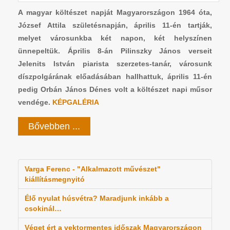
A magyar költészet napját Magyarországon 1964 óta,
József Attila születésnapján, április 11-én tartják,
melyet városunkba két napon, két helyszínen
ünnepeltük. Április 8-án Pilinszky János verseit
Jelenits István piarista szerzetes-tanár, városunk
díszpolgárának előadásában hallhattuk, április 11-én
pedig Orbán János Dénes volt a költészet napi műsor
vendége.
KÉPGALÉRIA
Bővebben ...
Varga Ferenc - "Alkalmazott művészet"
kiállításmegnyitó
Élő nyulat húsvétra? Maradjunk inkább a
csokinál…
Véget ért a vektormentes időszak Magyarországon