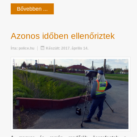
Bővebben ...
Azonos időben ellenőriztek
Írta:
police.hu
Készült: 2017. április 14.