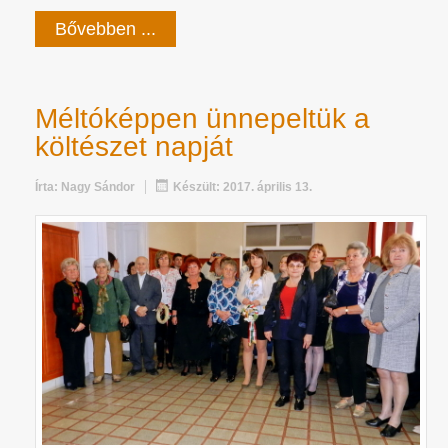
Bővebben ...
Méltóképpen ünnepeltük a
költészet napját
Írta:
Nagy Sándor
Készült: 2017. április 13.