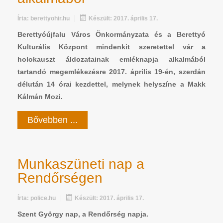
Írta:
berettyohir.hu
Készült: 2017. április 17.
Berettyóújfalu Város Önkormányzata és a Berettyó
Kulturális Központ mindenkit szeretettel vár a
holokauszt áldozatainak emléknapja alkalmából
tartandó megemlékezésre 2017. április 19-én, szerdán
délután 14 órai kezdettel, melynek helyszíne a Makk
Kálmán Mozi.
Bővebben ...
Munkaszüneti nap a
Rendőrségen
Írta:
police.hu
Készült: 2017. április 17.
Szent György nap, a Rendőrség napja.