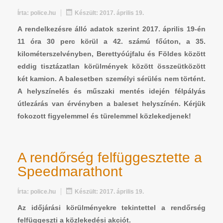
Írta:
police.hu
Készült: 2017. április 19.
A rendelkezésre álló adatok szerint 2017. április 19-én
11 óra 30 perc körül a 42. számú főúton, a 35.
kilométerszelvényben, Berettyóújfalu és Földes között
eddig tisztázatlan körülmények között összeütközött
két kamion. A balesetben személyi sérülés nem történt.
A helyszínelés és műszaki mentés idején félpályás
útlezárás van érvényben a baleset helyszínén. Kérjük
fokozott figyelemmel és türelemmel közlekedjenek!
A rendőrség felfüggesztette a
Speedmarathont
Írta:
police.hu
Készült: 2017. április 19.
Az időjárási körülményekre tekintettel a rendőrség
felfüggeszti a közlekedési akciót.