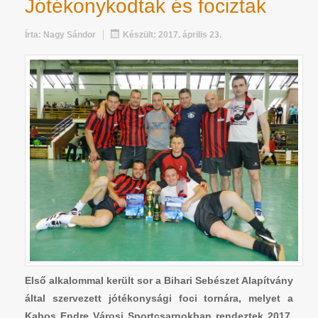
Jótékonykodtak és fociztak
Írta:
Nagy Sándor
Készült: 2017. április 23.
Első alkalommal került sor a Bihari Sebészet Alapítvány
által szervezett jótékonysági foci tornára, melyet a
Kabos Endre Városi Sportcsarnokban rendeztek 2017.