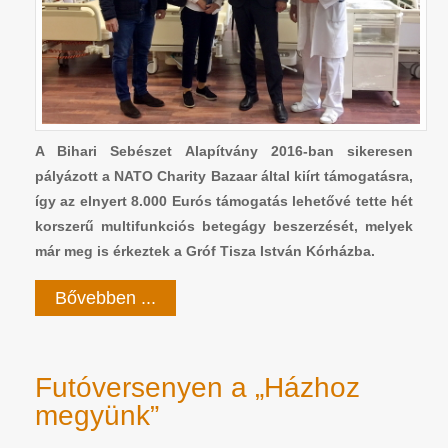
A Bihari Sebészet Alapítvány 2016-ban sikeresen
pályázott a NATO Charity Bazaar által kiírt támogatásra,
így az elnyert 8.000 Eurós támogatás lehetővé tette hét
korszerű multifunkciós betegágy beszerzését, melyek
már meg is érkeztek a Gróf Tisza István Kórházba.
Bővebben ...
Futóversenyen a „Házhoz
megyünk”