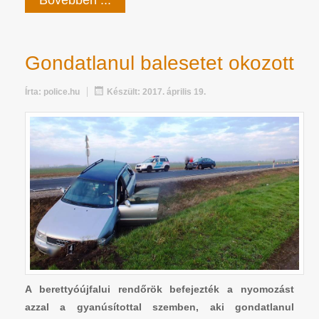
Gondatlanul balesetet okozott
Írta:
police.hu
Készült: 2017. április 19.
A berettyóújfalui rendőrök befejezték a nyomozást
azzal a gyanúsítottal szemben, aki gondatlanul