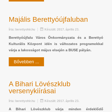
Majális Berettyóújfaluban
Írta:
berettyohir.hu
Készült: 2017. április 23.
Berettyóújfalu Város Önkormányzata és a Berettyó
Kulturális Központ i
dén is változatos programokkal
várja a lakosságot május elsején a BUSE pályán.
Bővebben ...
A Bihari Lövészklub
versenykiírásai
Írta:
berettyohir.hu
Készült: 2017. április 23.
A Bihari Lövészklub várja minden érdeklődő