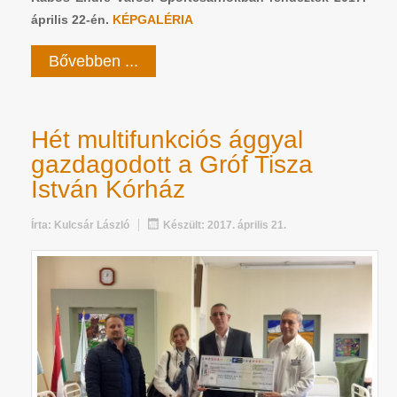
április 22-én.
KÉPGALÉRIA
Bővebben ...
Hét multifunkciós ággyal
gazdagodott a Gróf Tisza
István Kórház
Írta:
Kulcsár László
Készült: 2017. április 21.