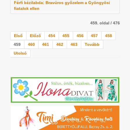
Férfi kézilabda: Bravúros győzelem a Gyöngyösi
fiatalok ellen
459. oldal / 476
Első
Előző
454
455
456
457
458
459
460
461
462
463
Tovább
Utolsó