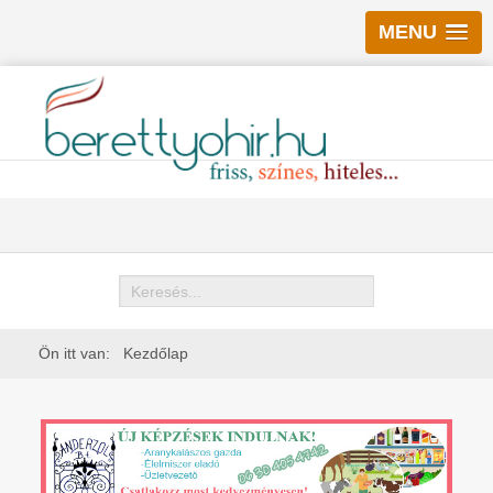
MENU
Keresés
Ön itt van:
Kezdőlap