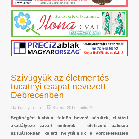
Szívügyük az életmentés –
tucatnyi csapat nevezett
Debrecenben
Írta:
berettyohir.hu
Készült: 2017. április 24.
Segítségért kiabáló, földön heverő sérültek, ellátást
akadályozó zavart emberek – életszerű baleseti
szituációkban kellett helytállniuk a vöröskeresztes