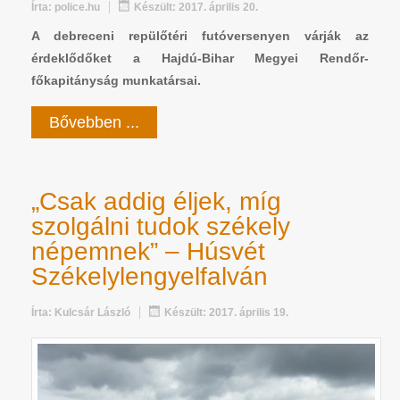
Írta:
police.hu
Készült: 2017. április 20.
A debreceni repülőtéri futóversenyen várják az
érdeklődőket a Hajdú-Bihar Megyei Rendőr-
főkapitányság munkatársai.
Bővebben ...
„Csak addig éljek, míg
szolgálni tudok székely
népemnek” – Húsvét
Székelylengyelfalván
Írta:
Kulcsár László
Készült: 2017. április 19.