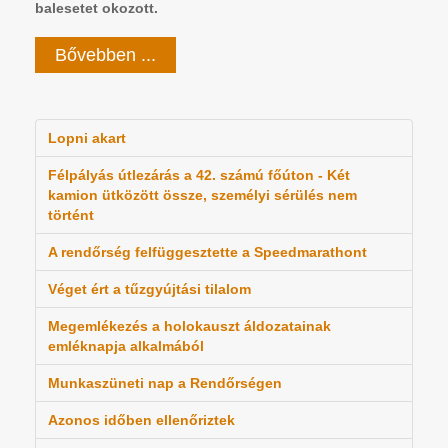
balesetet okozott.
Bővebben ...
Lopni akart
Félpályás útlezárás a 42. számú főúton - Két
kamion ütközött össze, személyi sérülés nem
történt
A rendőrség felfüggesztette a Speedmarathont
Véget ért a tűzgyújtási tilalom
Megemlékezés a holokauszt áldozatainak
emléknapja alkalmából
Munkaszüneti nap a Rendőrségen
Azonos időben ellenőriztek