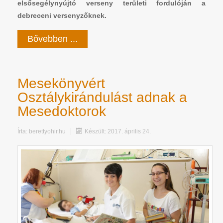
elsősegélynyújtó verseny területi fordulóján a
debreceni versenyzőknek.
Bővebben ...
Mesekönyvért
Osztálykirándulást adnak a
Mesedoktorok
Írta:
berettyohir.hu
Készült: 2017. április 24.