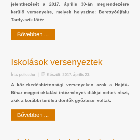
jelentkezését a 2017. április 30-án megrendezésre
kerülő versenyeire, melyek helyszíne: Berettyóújfalu
Tardy-szik lőtér.
Bővebben ...
Iskolások versenyeztek
Írta:
police.hu
Készült: 2017. április 23.
A közlekedésbiztonsági versenyeken azok a Hajdú-
Bihar megyei oktatási intézmények diákjai vettek részt,
akik a korábbi területi döntők győztesei voltak.
Bővebben ...