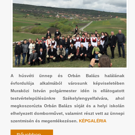
A húsvéti ünnep és Orbán Balázs halálának
évfordulója alkalmából városunk képviseletében
Muraközi István polgármester idén is ellátogatott
testvértelepülésünkre Székelylengyelfalvára, ahol
megkoszorúzta Orbán Balázs sírját és a helyi iskolán
elhelyezett domborművet, valamint részt vett az ünnepi
szentmisén és megemlékezésen.
KÉPGALÉRIA
Bővebben ...