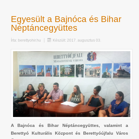
Egyesült a Bajnóca és Bihar
Néptáncegyüttes
Írta:
berettyohir.hu
Készült: 2017. augusztus 03.
A Bajnóca és Bihar Néptáncegyüttes, valamint a
Berettyó Kulturális Központ és Berettyóújfalu Város