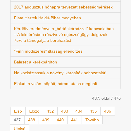
2017 augusztus hónapra tervezett sebességmérések
Fiatal tisztek Hajdú-Bihar megyében
Kérdőív eredménye a „börtönkórházzal" kapcsolatban
– A felmérésben résztvevő egészségügyi dolgozók
75%-a támogatja a beruházást
"Finn módszeres" ittasság ellenőrzés
Baleset a kerékpárúton
Ne kockáztassuk a növényi károsítók behozatalát!
Elaludt a volán mögött, három utasa meghalt
437. oldal / 476
Első
Előző
432
433
434
435
436
437
438
439
440
441
Tovább
Utolsó