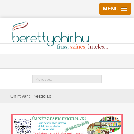
MENU
Keresés
Ön itt van:
Kezdőlap