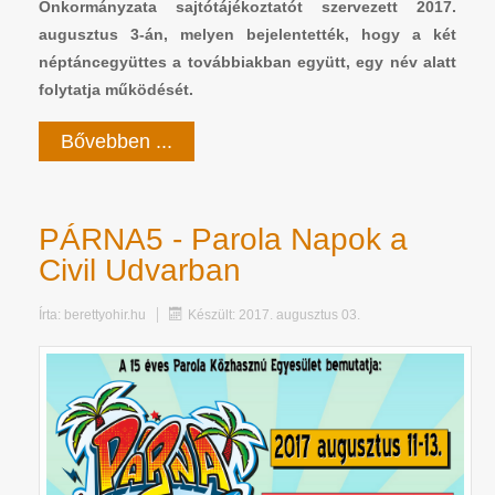
Önkormányzata sajtótájékoztatót szervezett 2017.
augusztus 3-án, melyen bejelentették, hogy a két
néptáncegyüttes a továbbiakban együtt, egy név alatt
folytatja működését.
Bővebben ...
PÁRNA5 - Parola Napok a
Civil Udvarban
Írta:
berettyohir.hu
Készült: 2017. augusztus 03.