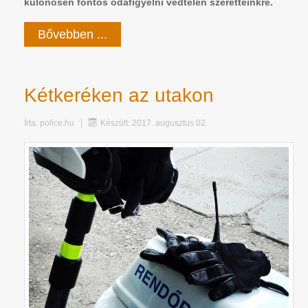
különösen fontos odafigyelni védtelen szeretteinkre.
Bővebben ...
Kétkeréken az utakon
Írta:
police.hu
Készült: 2017. augusztus 02.