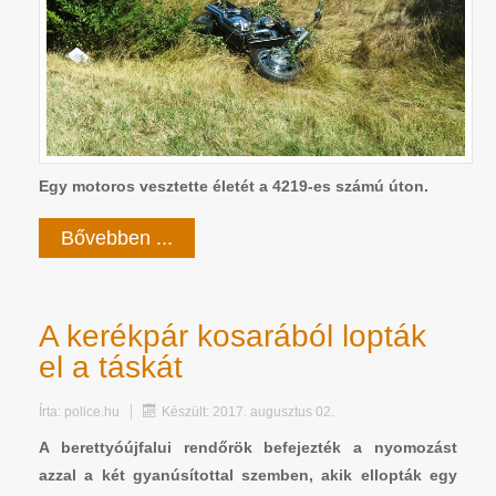
Egy motoros vesztette életét a 4219-es számú úton.
Bővebben ...
A kerékpár kosarából lopták
el a táskát
Írta:
police.hu
Készült: 2017. augusztus 02.
A berettyóújfalui rendőrök befejezték a nyomozást
azzal a két gyanúsítottal szemben, akik ellopták egy