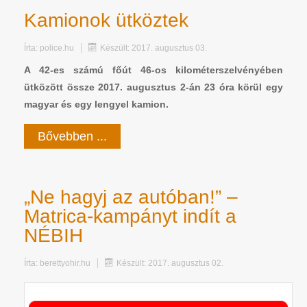
Kamionok ütköztek
Írta:
police.hu
Készült: 2017. augusztus 03.
A 42-es számú főút 46-os kilométerszelvényében
ütközött össze 2017. augusztus 2-án 23 óra körül egy
magyar és egy lengyel kamion.
Bővebben ...
„Ne hagyj az autóban!” –
Matrica-kampányt indít a
NÉBIH
Írta:
berettyohir.hu
Készült: 2017. augusztus 02.