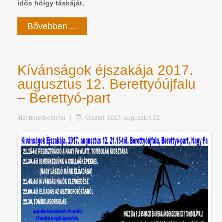
idős hölgy táskáját.
Bővebben ...
Kívánságok éjszakája 2017.
augusztus 12. Berettyóújfalu
– Berettyó-part
Írta:
berettyohir.hu
Készült: 2017. augusztus 02.