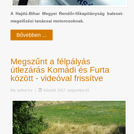
A Hajdú-Bihar Megyei Rendőr-főkapitányság baleset-
megelőzési tanácsai motorosoknak.
Bővebben ...
Megszűnt a félpályás
útlezárás Komádi és Furta
között - videóval frissítve
Írta:
police.hu
Készült: 2017. augusztus 02.