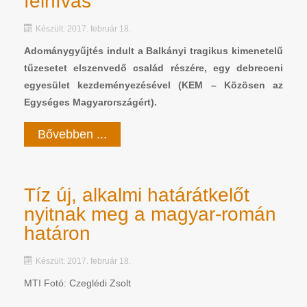
felhívás
Készült: 2017. február 18.
Adománygyűjtés indult a Balkányi tragikus kimenetelű
tűzesetet elszenvedő család részére, egy debreceni
egyesület kezdeményezésével (KEM – Közösen az
Egységes Magyarországért).
Bővebben ...
Tíz új, alkalmi határátkelőt
nyitnak meg a magyar-román
határon
Készült: 2017. február 18.
MTI Fotó: Czeglédi Zsolt