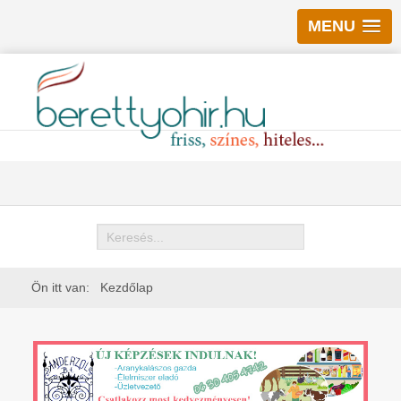
MENU
Keresés
Ön itt van:
Kezdőlap