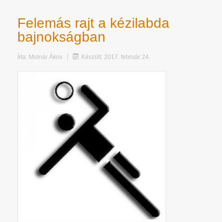
Felemás rajt a kézilabda
bajnokságban
Írta:
Molnár Ákos
Készült: 2017. február 24.