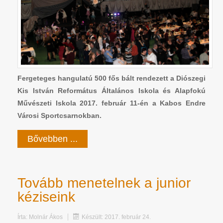
Fergeteges hangulatú 500 fős bált rendezett a Diószegi
Kis István Református Általános Iskola és Alapfokú
Művészeti Iskola 2017. február 11-én a Kabos Endre
Városi Sportcsarnokban.
Bővebben ...
Tovább menetelnek a junior
kéziseink
Írta:
Molnár Ákos
Készült: 2017. február 24.