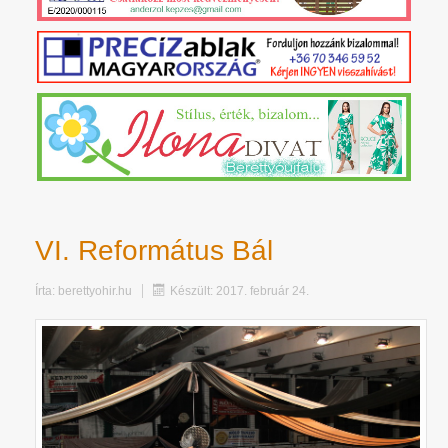
VI. Református Bál
Írta:
berettyohir.hu
Készült: 2017. február 24.