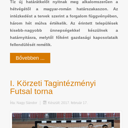
Tíz új határátkelőt nyitnak meg alkalomszerűen a
hétvégétől a magyar-román határszakaszon. Az
intézkedést a tervek szerint a forgalom függvényében,
három hét múlva értékelik. Az érintett települések
kisebb-nagyobb ünnepségekkel készülnek a
határnyitásra, melytől főként gazdasági kapcsolataik
fellendülését remélik.
Bővebben ...
I. Körzeti Tagintézményi
Futsal torna
Írta:
Nagy Sándor
Készült: 2017. február 17.