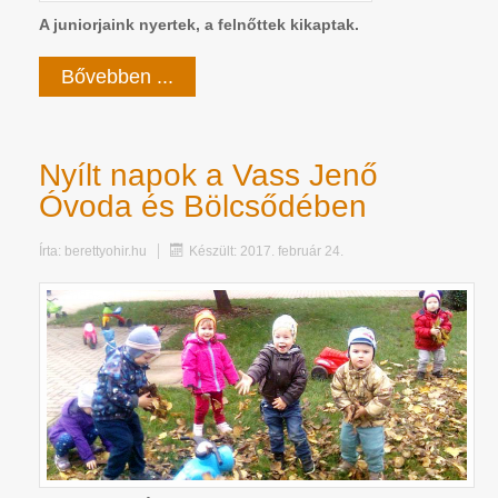
A juniorjaink nyertek, a felnőttek kikaptak.
Bővebben ...
Nyílt napok a Vass Jenő
Óvoda és Bölcsődében
Írta:
berettyohir.hu
Készült: 2017. február 24.