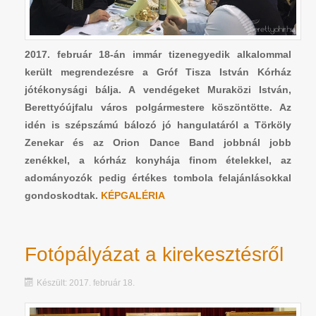
2017. február 18-án immár tizenegyedik alkalommal
került megrendezésre a Gróf Tisza István Kórház
jótékonysági bálja. A vendégeket Muraközi István,
Berettyóújfalu város polgármestere köszöntötte. Az
idén is szépszámú bálozó jó hangulatáról a Törköly
Zenekar és az Orion Dance Band jobbnál jobb
zenékkel, a kórház konyhája finom ételekkel, az
adományozók pedig értékes tombola felajánlásokkal
gondoskodtak.
KÉPGALÉRIA
Fotópályázat a kirekesztésről
Készült: 2017. február 18.