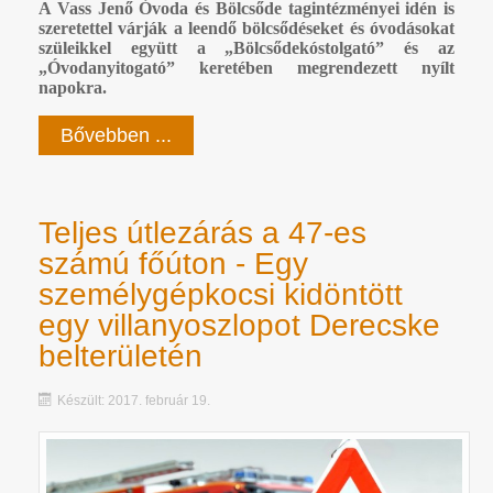
A Vass Jenő Óvoda és Bölcsőde tagintézményei idén is
szeretettel várják a leendő bölcsődéseket és óvodásokat
szüleikkel együtt a „Bölcsődekóstolgató” és az
„Óvodanyitogató” keretében megrendezett nyílt
napokra.
Bővebben ...
Teljes útlezárás a 47-es
számú főúton - Egy
személygépkocsi kidöntött
egy villanyoszlopot Derecske
belterületén
Készült: 2017. február 19.