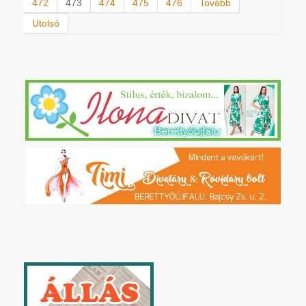
472
473
474
475
476
Tovább
Utolsó