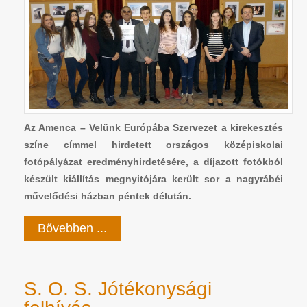
Az Amenca – Velünk Európába Szervezet a kirekesztés
színe címmel hirdetett országos középiskolai
fotópályázat eredményhirdetésére, a díjazott fotókból
készült kiállítás megnyitójára került sor a nagyrábéi
művelődési házban péntek délután.
Bővebben ...
S. O. S. Jótékonysági