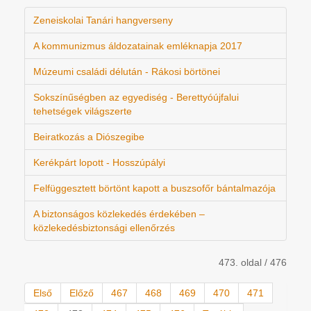
Zeneiskolai Tanári hangverseny
A kommunizmus áldozatainak emléknapja 2017
Múzeumi családi délután - Rákosi börtönei
Sokszínűségben az egyediség - Berettyóújfalui
tehetségek világszerte
Beiratkozás a Diószegibe
Kerékpárt lopott - Hosszúpályi
Felfüggesztett börtönt kapott a buszsofőr bántalmazója
A biztonságos közlekedés érdekében –
közlekedésbiztonsági ellenőrzés
473. oldal / 476
Első
Előző
467
468
469
470
471