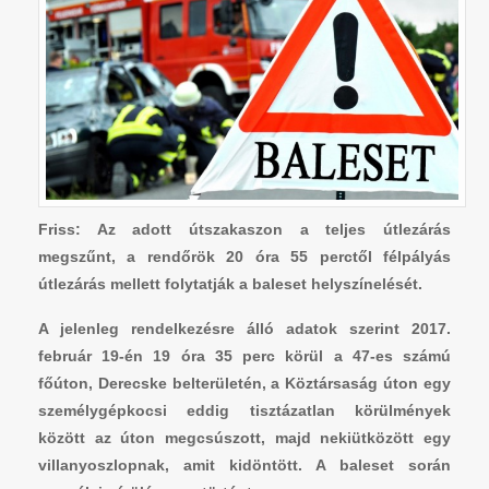
Friss: Az adott útszakaszon a teljes útlezárás
megszűnt, a rendőrök 20 óra 55 perctől félpályás
útlezárás mellett folytatják a baleset helyszínelését.
A jelenleg rendelkezésre álló adatok szerint 2017.
február 19-én 19 óra 35 perc körül a 47-es számú
főúton, Derecske belterületén, a Köztársaság úton egy
személygépkocsi eddig tisztázatlan körülmények
között az úton megcsúszott, majd nekiütközött egy
villanyoszlopnak, amit kidöntött. A baleset során