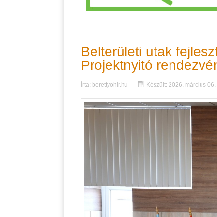
Belterületi utak fejles
Projektnyitó rendezvé
Írta:
berettyohir.hu
Készült: 2026. március 06.