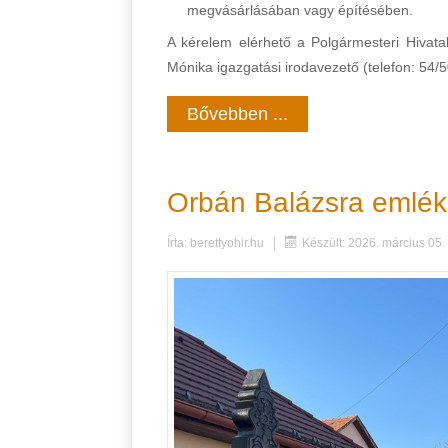
megvásárlásában vagy építésében.
A kérelem elérhető a Polgármesteri Hivatal
Mónika igazgatási irodavezető (telefon: 54/
Bővebben ...
Orbán Balázsra emlé
Írta:
berettyohir.hu
Készült: 2026. március 05.