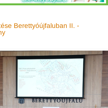
ztése Berettyóújfaluban II. -
ny