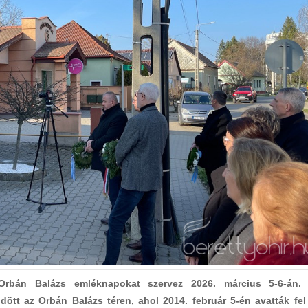
 Orbán Balázs emléknapokat szervez 2026. március 5-6-án.
ött az Orbán Balázs téren, ahol 2014. február 5-én avatták fel