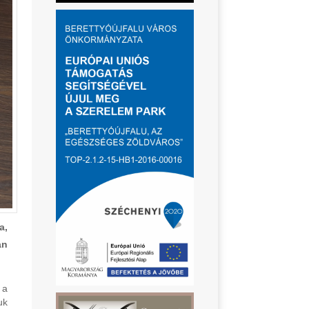
a,
an
 a
uk