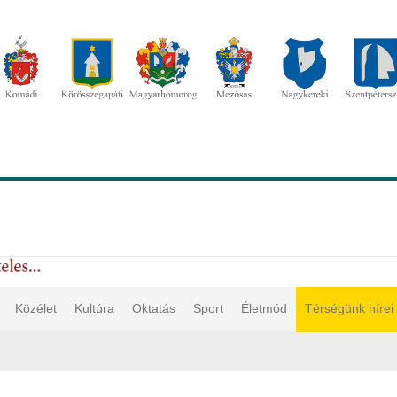
Közélet
Kultúra
Oktatás
Sport
Életmód
Térségünk hírei