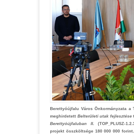
Berettyóújfalu Város Önkormányzata a T
meghirdetett
Belterületi utak fejlesztése
t
Berettyóújfaluban II.
(TOP_PLUSZ-1.2.3
projekt összköltsége 180 000 000 forint