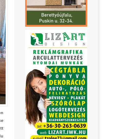
en
se
tt
lu