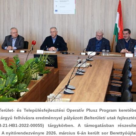
erület- és Településfejlesztési Operatív Plusz Program keretéb
árgyú felhívásra eredménnyel pályázott
Belterületi utak fejleszté
-21-HB1-2022-00055) tárgykörben. A támogatásban részesíte
. A nyitórendezvényre 2026. március 6-án került sor Berettyóújfa