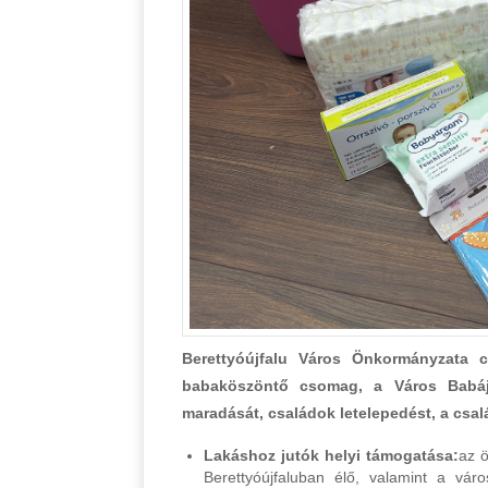
Berettyóújfalu Város Önkormányzata c
babaköszöntő csomag, a Város Babáj
maradását, családok letelepedést, a csal
Lakáshoz jutók helyi támogatása:
az ö
Berettyóújfaluban élő, valamint a váro