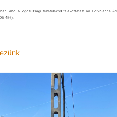
ban, ahol a jogosultsági feltételekről tájékoztatást ad Porkolábné Ár
505-456).
kezünk