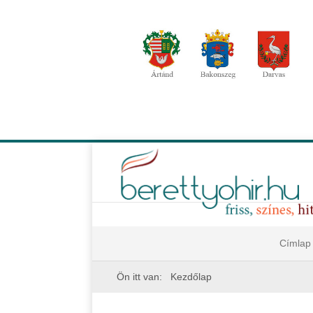
Címlap
Ön itt van:
Kezdőlap