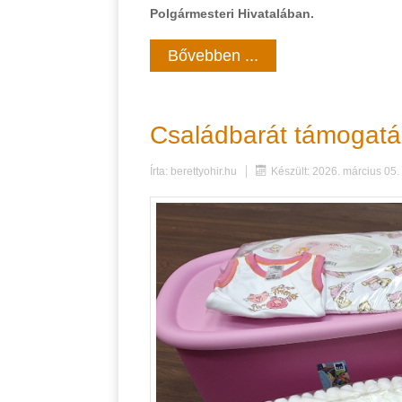
Polgármesteri Hivatalában.
Bővebben ...
Családbarát támogat
Írta:
berettyohir.hu
Készült: 2026. március 05.