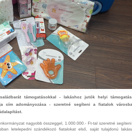
saládbarát támogatásokkal - lakáshoz jutók helyi támogatás
a cím adományozása - szeretné segíteni a fiatalok városb
ádalapítást.
nkormányzat nagyobb összeggel, 1.000.000.- Ft-tal szeretné segíteni
sban letelepedni szándékozó fiatalokat első, saját tulajdonú lakás