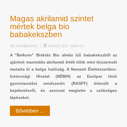
Magas akrilamid szintet
mértek belga bio
babakekszben
Írta:
berettyohir.hu
Készült: 2017. július 07.
A "Belkorn" Biskids Bio almás ízű babakekszből az
ajánlott maximális akrilamid érték több mint tízszeresét
mutatta ki a belga hatóság. A Nemzeti Élelmiszerlánc-
biztonsági Hivatal (NÉBIH) az Európai Unió
gyorsriasztási rendszerén (RASFF) értesült a
bejelentésről, és azonnal megtette a szükséges
lépéseket.
Bővebben ...