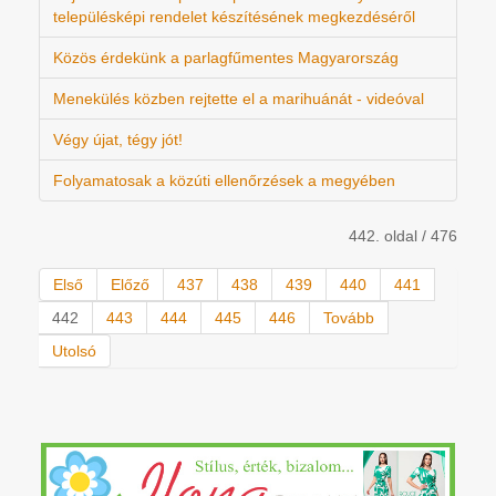
településképi rendelet készítésének megkezdéséről
Közös érdekünk a parlagfűmentes Magyarország
Menekülés közben rejtette el a marihuánát - videóval
Végy újat, tégy jót!
Folyamatosak a közúti ellenőrzések a megyében
442. oldal / 476
Első
Előző
437
438
439
440
441
442
443
444
445
446
Tovább
Utolsó