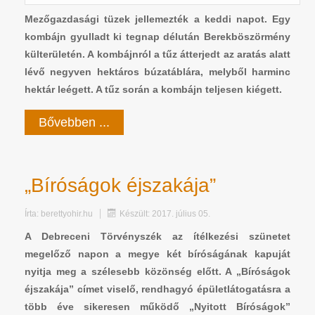
Mezőgazdasági tüzek jellemezték a keddi napot. Egy
kombájn gyulladt ki tegnap délután Berekböszörmény
külterületén. A kombájnról a tűz átterjedt az aratás alatt
lévő negyven hektáros búzatáblára, melyből harminc
hektár leégett. A tűz során a kombájn teljesen kiégett.
Bővebben ...
„Bíróságok éjszakája”
Írta:
berettyohir.hu
Készült: 2017. július 05.
A Debreceni Törvényszék az ítélkezési szünetet
megelőző napon a megye két bíróságának kapuját
nyitja meg a szélesebb közönség előtt. A „Bíróságok
éjszakája” címet viselő, rendhagyó épületlátogatásra a
több éve sikeresen működő „Nyitott Bíróságok”