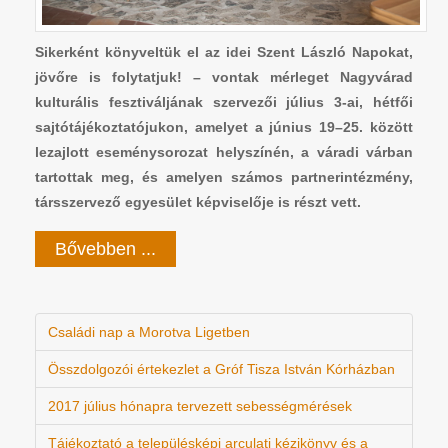
Sikerként könyveltük el az idei Szent László Napokat,
jövőre is folytatjuk! – vontak mérleget Nagyvárad
kulturális fesztiváljának szervezői július 3-ai, hétfői
sajtótájékoztatójukon, amelyet a június 19–25. között
lezajlott eseménysorozat helyszínén, a váradi várban
tartottak meg, és amelyen számos partnerintézmény,
társszervező egyesület képviselője is részt vett.
Bővebben ...
Családi nap a Morotva Ligetben
Összdolgozói értekezlet a Gróf Tisza István Kórházban
2017 július hónapra tervezett sebességmérések
Tájékoztató a településképi arculati kézikönyv és a