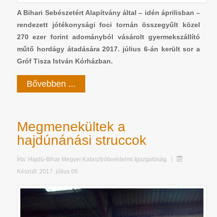
A Bihari Sebészetért Alapítvány által – idén áprilisban –
rendezett jótékonysági foci tornán összegyűlt közel
270 ezer forint adományból vásárolt gyermekszállító
műtő hordágy átadására 2017. július 6-án került sor a
Gróf Tisza István Kórházban.
Bővebben ...
Megmenekültek a
hajdúnánási struccok
Írta:
Hajdú-Bihar Megyei Katasztrófavédelmi Igazgatóság
Készült: 2017. július 06.