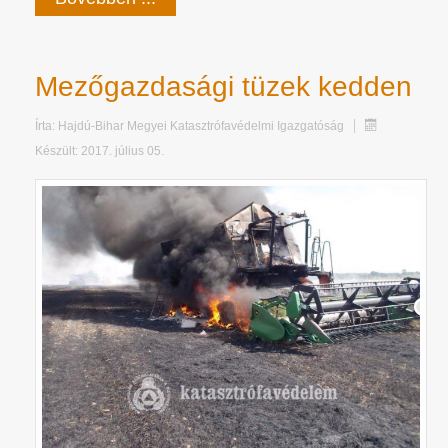
Mezőgazdasági tüzek kedden
Írta:
Hajdú-Bihar Megyei Katasztrófavédelmi Igazgatóság
Készült: 2017. július 05.