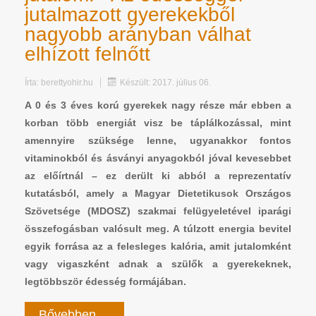
jutalmazott gyerekekből
nagyobb arányban válhat
elhízott felnőtt
Írta:
berettyohir.hu
Készült: 2017. július 06.
A 0 és 3 éves korú gyerekek nagy része már ebben a
korban több energiát visz be táplálkozással, mint
amennyire szüksége lenne, ugyanakkor fontos
vitaminokból és ásványi anyagokból jóval kevesebbet
az előírtnál – ez derült ki abból a reprezentatív
kutatásból, amely a Magyar Dietetikusok Országos
Szövetsége (MDOSZ) szakmai felügyeletével iparági
összefogásban valósult meg. A túlzott energia bevitel
egyik forrása az a felesleges kalória, amit jutalomként
vagy vigaszként adnak a szülők a gyerekeknek,
legtöbbször édesség formájában.
Bővebben ...