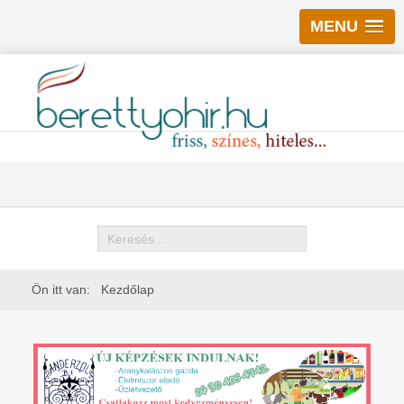
MENU
Keresés
Ön itt van:
Kezdőlap