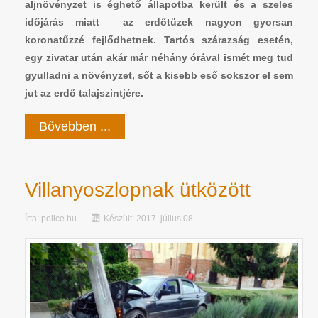
aljnövényzet is éghető állapotba került és a szeles
időjárás miatt az erdőtüzek nagyon gyorsan
koronatűzzé fejlődhetnek. Tartós szárazság esetén,
egy zivatar után akár már néhány órával ismét meg tud
gyulladni a növényzet, sőt a kisebb eső sokszor el sem
jut az erdő talajszintjére.
Bővebben ...
Villanyoszlopnak ütközött
Írta:
police.hu
Készült: 2017. július 08.