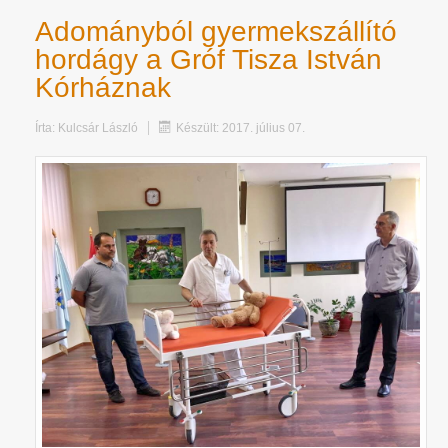
Adományból gyermekszállító
hordágy a Gróf Tisza István
Kórháznak
Írta:
Kulcsár László
Készült: 2017. július 07.