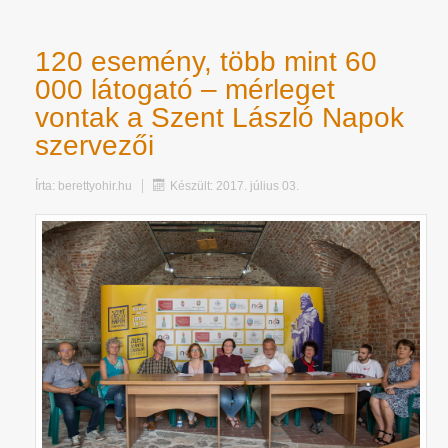
120 esemény, több mint 60
000 látogató – mérleget
vontak a Szent László Napok
szervezői
Írta:
berettyohir.hu
Készült: 2017. július 03.