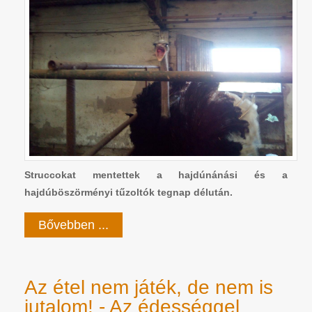
Struccokat mentettek a hajdúnánási és a
hajdúböszörményi tűzoltók tegnap délután.
Bővebben ...
Az étel nem játék, de nem is
jutalom! - Az édességgel