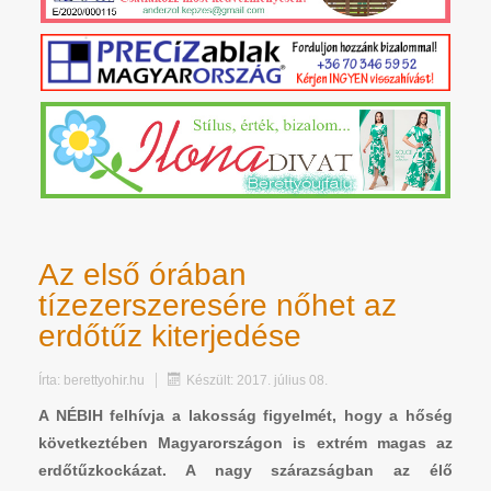
Az első órában
tízezerszeresére nőhet az
erdőtűz kiterjedése
Írta:
berettyohir.hu
Készült: 2017. július 08.
A NÉBIH felhívja a lakosság figyelmét, hogy a hőség
következtében Magyarországon is extrém magas az
erdőtűzkockázat. A nagy szárazságban az élő