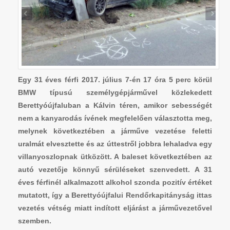
Egy 31 éves férfi 2017. július 7-én 17 óra 5 perc körül
BMW típusú személygépjárművel közlekedett
Berettyóújfaluban a Kálvin téren, amikor sebességét
nem a kanyarodás ívének megfelelően választotta meg,
melynek következtében a járműve vezetése feletti
uralmát elvesztette és az úttestről jobbra lehaladva egy
villanyoszlopnak ütközött. A baleset következtében az
autó vezetője könnyű sérüléseket szenvedett. A 31
éves férfinél alkalmazott alkohol szonda pozitív értéket
mutatott, így a Berettyóújfalui Rendőrkapitányság ittas
vezetés vétség miatt indított eljárást a járművezetővel
szemben.