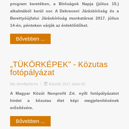
program keretében, a Bíróságok Napja (július 15.)
alkalmából kerül sor. A Debreceni Járásbíróság és a
Berettyóújfalui Járásbíróság munkatársai 2017. július
14-én, pénteken várják az érdeklődőket.
Bővebben ...
„TÜKÖRKÉPEK” - Közutas
fotópályázat
Írta:
berettyohir.hu
Készült: 2017. július 05.
A Magyar Közút Nonprofit Zrt. nyílt fotópályázatot
hirdet a közutas élet képi megjelenítésének
erősítésére.
Bővebben ...