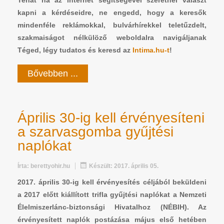
kapni a kérdéseidre, ne engedd, hogy a keresők
mindenféle reklámokkal, bulvárhírekkel teletűzdelt,
szakmaiságot nélkülöző weboldalra navigáljanak
Téged, légy tudatos és keresd az
Intima.hu-t
!
Bővebben ...
Április 30-ig kell érvényesíteni
a szarvasgomba gyűjtési
naplókat
Írta:
berettyohir.hu
Készült: 2017. április 05.
2017. április 30-ig kell érvényesítés céljából beküldeni
a 2017 előtt kiállított trifla gyűjtési naplókat a Nemzeti
Élelmiszerlánc-biztonsági Hivatalhoz (NÉBIH). Az
érvényesített naplók postázása május első hetében