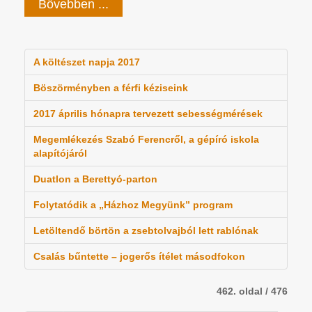
Bővebben ...
A költészet napja 2017
Böszörményben a férfi kéziseink
2017 április hónapra tervezett sebességmérések
Megemlékezés Szabó Ferencről, a gépíró iskola
alapítójáról
Duatlon a Berettyó-parton
Folytatódik a „Házhoz Megyünk” program
Letöltendő börtön a zsebtolvajból lett rablónak
Csalás bűntette – jogerős ítélet másodfokon
462. oldal / 476