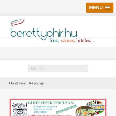
MENU
Keresés
Ön itt van:
Kezdőlap