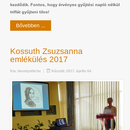
kezdődik. Fontos, hogy érvényes gyűjtési napló nélkül
triflát gyűjteni tilos!
Bővebben ...
Kossuth Zsuzsanna
emlékülés 2017
Írta:
berettyohir.hu
Készült: 2017. április 04.