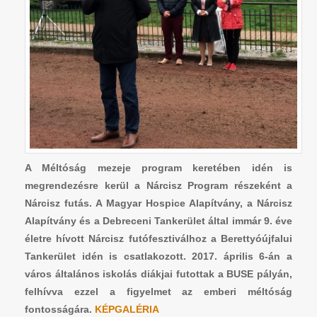
A Méltóság mezeje program keretében idén is
megrendezésre kerül a Nárcisz Program részeként a
Nárcisz futás. A Magyar Hospice Alapítvány, a Nárcisz
Alapítvány és a Debreceni Tankerület által immár 9. éve
életre hívott Nárcisz futófesztiválhoz a Berettyóújfalui
Tankerület idén is csatlakozott. 2017. április 6-án a
város általános iskolás diákjai futottak a BUSE pályán,
felhívva ezzel a figyelmet az emberi méltóság
fontosságára.
KÉPGALÉRIA