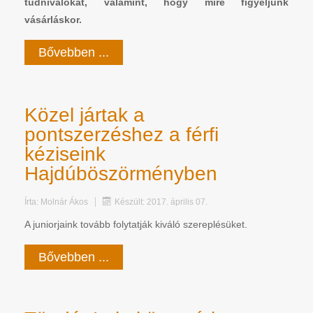
tudnivalókat, valamint, hogy mire figyeljünk
vásárláskor.
Bővebben ...
Közel jártak a
pontszerzéshez a férfi
kéziseink
Hajdúböszörményben
Írta:
Molnár Ákos
Készült: 2017. április 07.
A juniorjaink tovább folytatják kiváló szereplésüket.
Bővebben ...