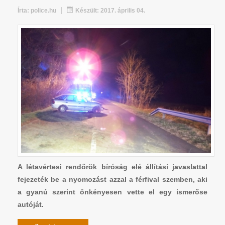
Írta:
police.hu
Készült: 2017. április 04.
A létavértesi rendőrök bíróság elé állítási javaslattal
fejezeték be a nyomozást azzal a férfival szemben, aki
a gyanú szerint önkényesen vette el egy ismerőse
autóját.