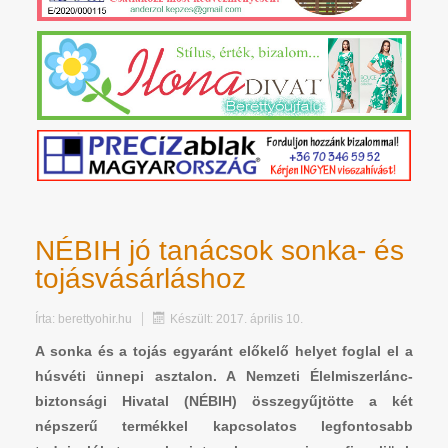
NÉBIH jó tanácsok sonka- és
tojásvásárláshoz
Írta:
berettyohir.hu
Készült: 2017. április 10.
A sonka és a tojás egyaránt előkelő helyet foglal el a
húsvéti ünnepi asztalon. A Nemzeti Élelmiszerlánc-
biztonsági Hivatal (NÉBIH) összegyűjtötte a két
népszerű termékkel kapcsolatos legfontosabb