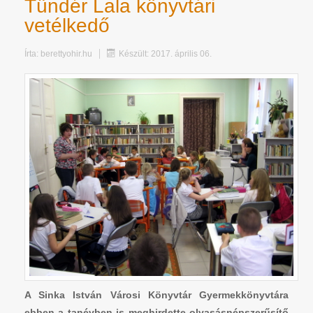
Tündér Lala könyvtári
vetélkedő
Írta:
berettyohir.hu
Készült: 2017. április 06.
A Sinka István Városi Könyvtár Gyermekkönyvtára
ebben a tanévben is meghirdette olvasásnépszerűsítő