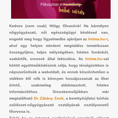
Kedves (nem csak) Hölgy Olvasónk!
Ha bármilyen
nőgyógyászati, női egészségügyi kérdésed van,
engedd meg hogy figyelmedbe ajánljam az
Intima.hu-t
,
ahol egy helyen mindent megtalálsz tematikusan
összegyűjtve, teljes mélységében, hiteles forrásból,
szakértők, orvosok által lektorálva. Az
Intima.hu
-val
kötött együttműködésünk célja, hogy térségünkben is
népszerűsítsük a weboldalt, és ennek köszönhetően a
vidéken élő nők is könnyen hozzájussanak az őket
érintő, szakmailag alátámasztott, hiteles
információkhoz. Orvoskeresőjükben már
megtalálható
Dr. Zákány Zsolt
, a berettyóújfalui kórház
szülészet-nőgyógyászati osztályának osztályvezető
főorvosa is.
Tehát ha az internet segítségével szeretnél választ