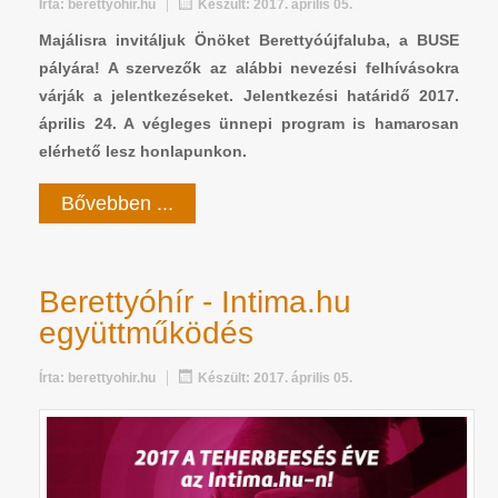
Írta:
berettyohir.hu
Készült: 2017. április 05.
Majálisra invitáljuk Önöket Berettyóújfaluba, a BUSE
pályára! A szervezők az alábbi nevezési felhívásokra
várják a jelentkezéseket. Jelentkezési határidő 2017.
április 24. A végleges ünnepi program is hamarosan
elérhető lesz honlapunkon.
Bővebben ...
Berettyóhír - Intima.hu
együttműködés
Írta:
berettyohir.hu
Készült: 2017. április 05.