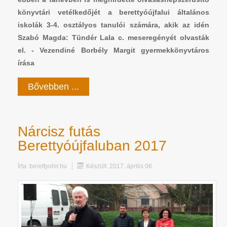
könyvtári vetélkedőjét a berettyóújfalui általános
iskolák 3-4. osztályos tanulói számára, akik az idén
Szabó Magda: Tündér Lala c. meseregényét olvasták
el. - Vezendiné Borbély Margit gyermekkönyvtáros
írása
Bővebben ...
Nárcisz futás
Berettyóújfaluban 2017
Írta:
berettyohir.hu
Készült: 2017. április 06.