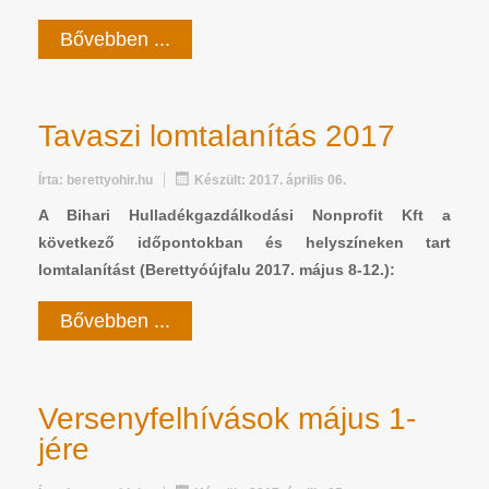
Bővebben ...
Tavaszi lomtalanítás 2017
Írta:
berettyohir.hu
Készült: 2017. április 06.
A Bihari Hulladékgazdálkodási Nonprofit Kft a
következő időpontokban és helyszíneken tart
lomtalanítást (Berettyóújfalu 2017. május 8-12.):
Bővebben ...
Versenyfelhívások május 1-
jére