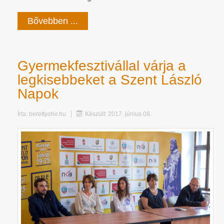
Bővebben ...
Gyermekfesztivállal várja a
legkisebbeket a Szent László
Napok
Írta:
berettyohir.hu
Készült: 2017. június 08.