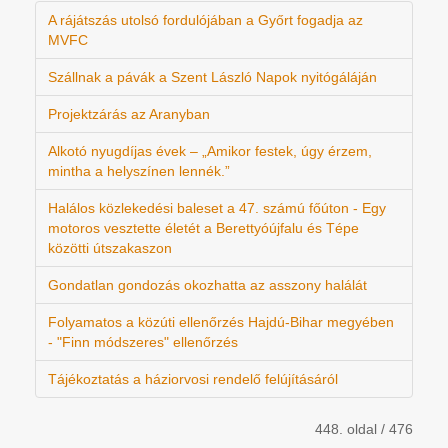
A rájátszás utolsó fordulójában a Győrt fogadja az
MVFC
Szállnak a pávák a Szent László Napok nyitógáláján
Projektzárás az Aranyban
Alkotó nyugdíjas évek – „Amikor festek, úgy érzem,
mintha a helyszínen lennék.”
Halálos közlekedési baleset a 47. számú főúton - Egy
motoros vesztette életét a Berettyóújfalu és Tépe
közötti útszakaszon
Gondatlan gondozás okozhatta az asszony halálát
Folyamatos a közúti ellenőrzés Hajdú-Bihar megyében
- "Finn módszeres" ellenőrzés
Tájékoztatás a háziorvosi rendelő felújításáról
448. oldal / 476