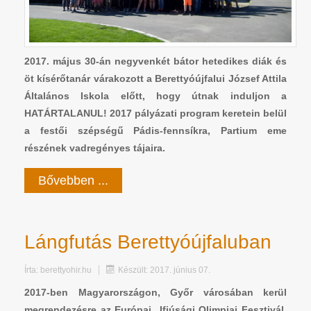
2017. május 30-án negyvenkét bátor hetedikes diák és
öt kísérőtanár várakozott a Berettyóújfalui József Attila
Általános Iskola előtt, hogy útnak induljon a
HATÁRTALANUL! 2017 pályázati program keretein belül
a festői szépségű Pádis-fennsíkra, Partium eme
részének vadregényes tájaira.
Bővebben ...
Lángfutás Berettyóújfaluban
Írta:
berettyohir.hu
Készült: 2017. június 07.
2017-ben Magyarországon, Győr városában kerül
megrendezésre az Európai Ifjúsági Olimpiai Fesztivál.