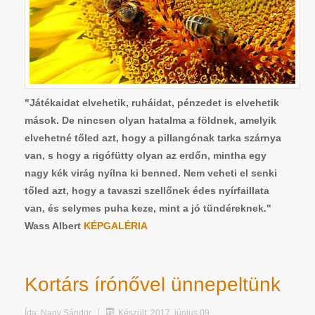
"Játékaidat elvehetik, ruháidat, pénzedet is elvehetik
mások. De nincsen olyan hatalma a földnek, amelyik
elvehetné tőled azt, hogy a pillangónak tarka szárnya
van, s hogy a rigófütty olyan az erdőn, mintha egy
nagy kék virág nyílna ki benned. Nem veheti el senki
tőled azt, hogy a tavaszi szellőnek édes nyírfaillata
van, és selymes puha keze, mint a jó tündéreknek."
Wass Albert
KÉPGALÉRIA
Kortárs írónővel ünnepeltünk
Írta:
Nagy Sándor
Készült: 2017. június 09.