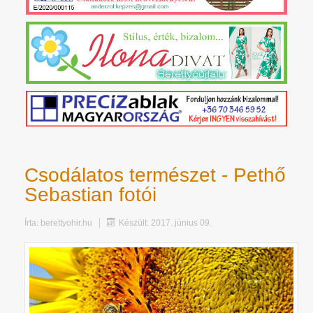
Csodálatos természet - Pethő
Sebastian fotói
Írta:
berettyohir.hu
Készült: 2017. június 09.