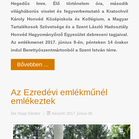
Hegedűs Imre. Élő történelem óra, második
világháborús viselet és fegyverbemutató a Kratochvil
Károly Honvéd Középiskola és Kollégium, a Magyar
Tartalékosok Szövetsége és a Szent László Hadosztály
Honvéd Hagyományőrző Egyesület debreceni tagjaival.
Az emlékmenet 2017. június 9-én, pénteken 14 órakor
indul Berettyószentmártonból a Szent István térre.
Bővebben ...
Az Ezredévi emlékműnél
emlékeztek
Írta:
Nagy Sándor
Készült: 2017. június 06.