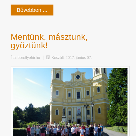
Bővebben ...
Mentünk, másztunk,
győztünk!
Írta:
berettyohir.hu
Készült: 2017. június 07.