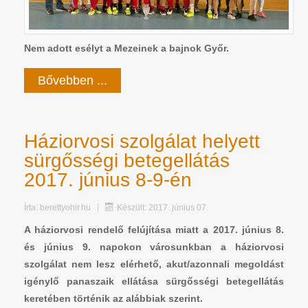
Nem adott esélyt a Mezeinek a bajnok Győr.
Bővebben ...
Háziorvosi szolgálat helyett
sürgősségi betegellátás
2017. június 8-9-én
Írta:
berettyohir.hu
Készült: 2017. június 07.
A háziorvosi rendelő felújítása miatt a 2017. június 8.
és június 9. napokon városunkban a háziorvosi
szolgálat nem lesz elérhető, akut/azonnali megoldást
igénylő panaszaik ellátása sürgősségi betegellátás
keretében történik az alábbiak szerint.