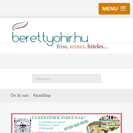
MENU
Keresés
Ön itt van:
Kezdőlap