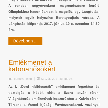
A rendes, négyévenként megrendezésre kerülő
Olimpiákhoz hasonlóan ezt is megelőzi egy Lángfutás,
melynek egyik helyszíne Berettyóújfalu városa. A
Lángfutás időpontja 2017. június 10-e, szombat 14:30
óra.
Bővebben ...
Emlékmenet a
katonahősökért
Írta:
berettyohir.hu
Készült: 2017. június 07.
Az I. „Doni hídfőcsaták” emlékmenet fogadása és
tisztelgés a hősök előtt a Szent István téren.
Világháborús emlékművek koszorúzása a Kálvin téren.
Térzene a Városi Ifjúsági Fúvószenekarral, vezényel