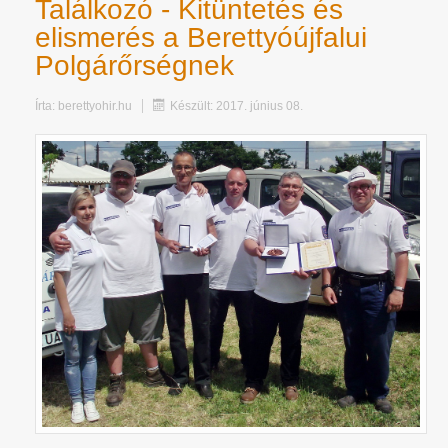
Találkozó - Kitüntetés és
elismerés a Berettyóújfalui
Polgárőrségnek
Írta:
berettyohir.hu
Készült: 2017. június 08.