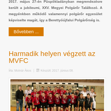
2017. május 27-én Püspökladányban megrendezésre
került a jubileumi, XXV. Megyei Polgárőr Találkozó. A
megyénkben működő valamennyi polgárőr egyesület
képviselte magát, így a Berettyóújfalui Polgárőrség is.
Bővebben ...
Harmadik helyen végzett az
MVFC
Írta:
Molnár Ákos
Készült: 2017. június 08.