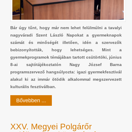
Bár úgy tűnt, hogy már nem lehet felülmúlni a tavalyi
nagyváradi Szent László Napokat a gyermeknapok
számát és minőségét illetően, idén a szervezők
bebizonyították, hogy lehetséges. Mint a
gyermekprogramok témájában tartott csütörtöki, június
8-ai sajtótájékoztatón Nagy József Barna
programszervező hangsúlyozta: igazi gyermekfesztivál
alakul ki az immár ötödik alkalommal megszervezett
kulturális fesztiválban.
Bővebben ...
XXV. Megyei Polgárőr