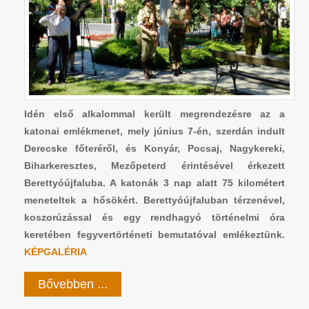
Idén első alkalommal került megrendezésre az a
katonai emlékmenet, mely június 7-én, szerdán indult
Derecske főteréről, és Konyár, Pocsaj, Nagykereki,
Biharkeresztes, Mezőpeterd érintésével érkezett
Berettyóújfaluba. A katonák 3 nap alatt 75 kilométert
meneteltek a hősökért. Berettyóújfaluban térzenével,
koszorúzással és egy rendhagyó történelmi óra
keretében fegyvertörténeti bemutatóval emlékeztünk.
KÉPGALÉRIA
Bővebben ...