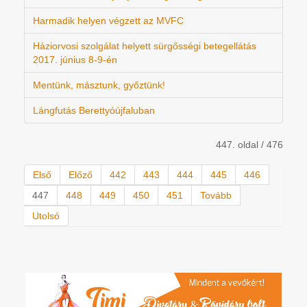
Harmadik helyen végzett az MVFC
Háziorvosi szolgálat helyett sürgősségi betegellátás
2017. június 8-9-én
Mentünk, másztunk, győztünk!
Lángfutás Berettyóújfaluban
447. oldal / 476
Első
Előző
442
443
444
445
446
447
448
449
450
451
Tovább
Utolsó