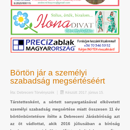
Börtön jár a személyi
szabadság megsértéséért
Írta:
Debreceni Törvényszék
Készült: 2017. június 15.
Társtettesként, a sértett sanyargatásával elkövetett
személyi szabadság megsértése miatt összesen 11 év
börtönbüntetésre ítélte a Debreceni Járásbíróság azt
az öt vádlottat, akik 2016 júliusában a bíróság