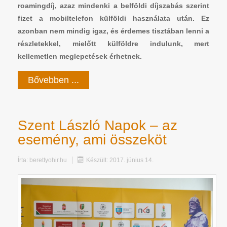
roamingdíj, azaz mindenki a belföldi díjszabás szerint
fizet a mobiltelefon külföldi használata után. Ez
azonban nem mindig igaz, és érdemes tisztában lenni a
részletekkel, mielőtt külföldre indulunk, mert
kellemetlen meglepetések érhetnek.
Bővebben ...
Szent László Napok – az
esemény, ami összeköt
Írta:
berettyohir.hu
Készült: 2017. június 14.