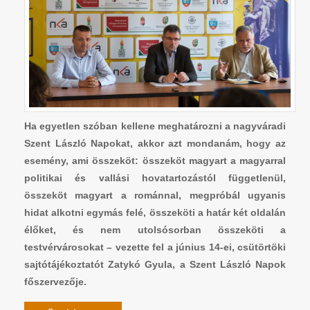
Ha egyetlen szóban kellene meghatározni a nagyváradi
Szent László Napokat, akkor azt mondanám, hogy az
esemény, ami összeköt: összeköt magyart a magyarral
politikai és vallási hovatartozástól függetlenül,
összeköt magyart a románnal, megpróbál ugyanis
hidat alkotni egymás felé, összeköti a határ két oldalán
élőket, és nem utolsósorban összeköti a
testvérvárosokat – vezette fel a június 14-ei, csütörtöki
sajtótájékoztatót Zatykó Gyula, a Szent László Napok
főszervezője.