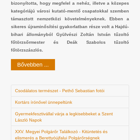
bizonyította, hogy megfelel a nehéz, illetve a közepes
kategóriájú városi kutató-mentő csapatokkal szemben
támasztott nemzetközi követelményeknek. Ebben a
sikeres újraminősítési gyakorlatban része volt a Hajdú-
bihari állományból Gyülvészi Zoltán István tűzoltó
főtörzsőrmester és Deák Szabolcs tűzoltó
főtörzszászlós.
Bővebben ...
Csodálatos természet - Pethő Sebastian fotói
Kortárs írónővel ünnepeltünk
Gyermekfesztivállal várja a legkisebbeket a Szent
László Napok
XXV. Megyei Polgárőr Találkozó - Kitüntetés és
elismerés a Berettyóújfalui Polgárőrségnek