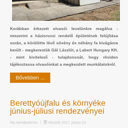
Korábban érkezett olvasói levelünkre reagálva -
miszerint a háziorvosi rendelő épületének felújítása
során, a körülötte lévő sövény és néhány fa kivágásra
került - megkerestük Gál Lászlót, a Labert Hungary Kft.
- mint kivitelező - tulajdonosát, hogy röviden
tájékoztassa olvasóinkat a megkezdett munkálatokról.
Bővebben ...
Berettyóújfalu és környéke
június-júliusi rendezvényei
Írta:
berettyohir.hu
Készült: 2017. június 10.