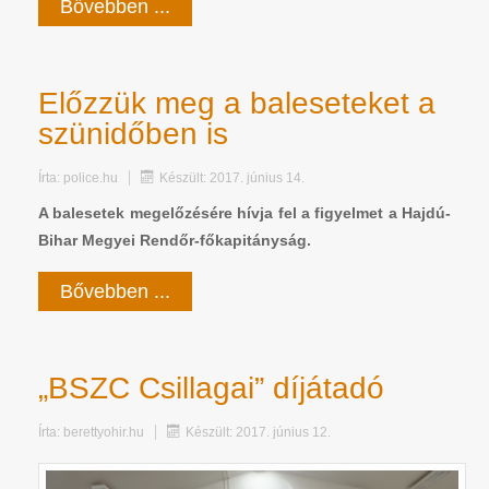
Bővebben ...
Előzzük meg a baleseteket a
szünidőben is
Írta:
police.hu
Készült: 2017. június 14.
A balesetek megelőzésére hívja fel a figyelmet a Hajdú-
Bihar Megyei Rendőr-főkapitányság.
Bővebben ...
„BSZC Csillagai” díjátadó
Írta:
berettyohir.hu
Készült: 2017. június 12.