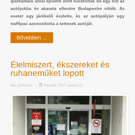
Iparkamara utcai épülete előtt tuszkoltak be egy nőt az
autójukba és akarata ellenére Budapestre vitték. Az
esetet egy járókelő észlelte, és az autópályán egy
traffipax azonosította a tettesek autóját.
Bővebben ...
Élelmiszert, ékszereket és
ruhaneműket lopott
Írta:
police.hu
Készült: 2017. június 15.