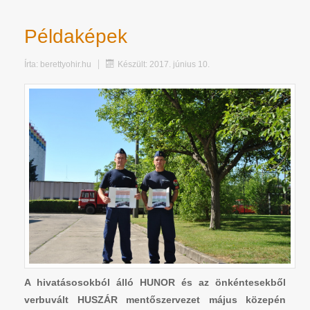
Példaképek
Írta:
berettyohir.hu
Készült: 2017. június 10.
A hivatásosokból álló HUNOR és az önkéntesekből
verbuvált HUSZÁR mentőszervezet május közepén