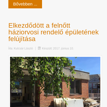
Bővebben ...
Elkezdődött a felnőtt
háziorvosi rendelő épületének
felújítása
Írta:
Kulcsár László
Készült: 2017. június 10.