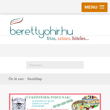
MENU
Keresés
Ön itt van:
Kezdőlap