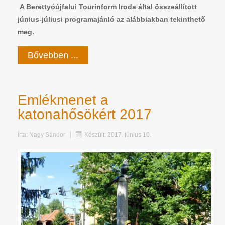
A Berettyóújfalui Tourinform Iroda által összeállított
június-júliusi programajánló az alábbiakban tekinthető
meg.
Bővebben ...
Emlékmenet a
katonahősökért 2017
Írta:
Nagy Sándor
Készült: 2017. június 10.