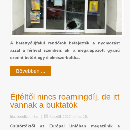
A berettyóújfalui rendőrök befejezték a nyomozást
azzal a férfival szemben, aki a megalapozott gyanú
szerint betört egy élelmiszerboltba.
Bővebben ...
Éjféltől nincs roamingdíj, de itt
vannak a buktatók
Írta:
berettyohir.hu
Készült: 2017. június 15.
Csütörtöktől az Európai Unióban megszűnik a