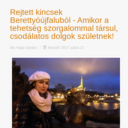
Rejtett kincsek
Berettyóújfaluból - Amikor a
tehetség szorgalommal társul,
csodálatos dolgok születnek!
Írta:
Nagy Sándor
Készült: 2017. július 17.