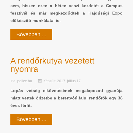
sem, hiszen ezen a héten veszi kezdetét a Campus
fesztivál és már megkezdődtek a Hajdúsági Expo
előkészítő munkálatai is.
Bővebben ...
A rendőrkutya vezetett
nyomra
Írta:
police.hu
Készült: 2017. július 17.
Lopás vétség elkövetésének megalapozott gyanúja
miatt vettek őrizetbe a berettyóújfalui rendőrök egy 38
éves férfit.
Bővebben ...