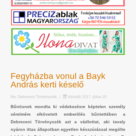
Fegyházba vonul a Bayk
András kerti késelő
Írta:
Debreceni Törvényszék
Készült: 2017. július 20.
Bűnösnek mondta ki védekezésre képtelen személy
sérelmére elkövetett emberölés bűntettében a
Debreceni Törvényszék azt a vádlottat, aki tavaly
nyáron ittas állapotban egyetlen késszúrással megölte