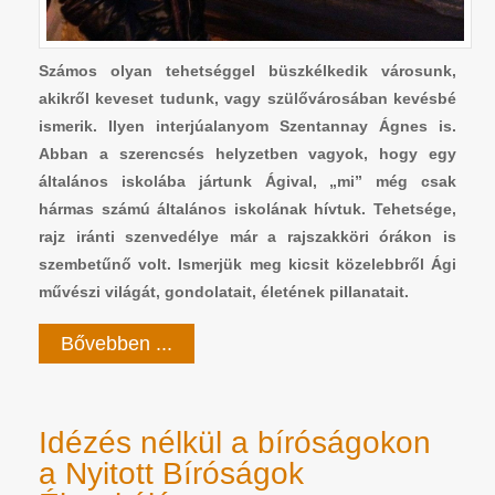
Számos olyan tehetséggel büszkélkedik városunk,
akikről keveset tudunk, vagy szülővárosában kevésbé
ismerik. Ilyen interjúalanyom Szentannay Ágnes is.
Abban a szerencsés helyzetben vagyok, hogy egy
általános iskolába jártunk Ágival, „mi” még csak
hármas számú általános iskolának hívtuk. Tehetsége,
rajz iránti szenvedélye már a rajszakköri órákon is
szembetűnő volt. Ismerjük meg kicsit közelebbről Ági
művészi világát, gondolatait, életének pillanatait.
Bővebben ...
Idézés nélkül a bíróságokon
a Nyitott Bíróságok