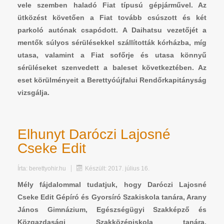
vele szemben haladó Fiat típusú gépjárművel. Az
ütközést követően a Fiat tovább csúszott és két
parkoló autónak csapódott. A Daihatsu vezetőjét a
mentők súlyos sérülésekkel szállították kórházba, míg
utasa, valamint a Fiat sofőrje és utasa könnyű
sérüléseket szenvedett a baleset következtében. Az
eset körülményeit a Berettyóújfalui Rendőrkapitányság
vizsgálja.
Elhunyt Daróczi Lajosné
Cseke Edit
Írta:
berettyohir.hu
Készült: 2017. július 16.
Mély fájdalommal tudatjuk, hogy Daróczi Lajosné
Cseke Edit Gépíró és Gyorsíró Szakiskola tanára, Arany
János Gimnázium, Egészségügyi Szakképző és
Közgazdasági Szakközépiskola tanára,