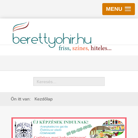
MENU
Keresés
Ön itt van:
Kezdőlap