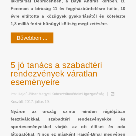
lakótársát Debrecenben, a Bayk András kertben. B.
Ferencet a bíróság 11 év fegyházbüntetésre ítélte, 10
évre eltiltotta a közügyek gyakorlásától és kötelezte
1,8 millió forint bűnügyi költség megfizetésére.
Bővebben ...
5 jó tanács a szabadtéri
rendezvények váratlan
eseményeire
Írta:
Hajdú-Bihar Megyei Katasztrófavédelmi Igazgatóság
Készült: 2017. július 19.
Nyáron az ország szinte minden régiójában
fesztiválokkal, szabadtéri rendezvényekkel és
sporteseményekkel várják az ott élőket és oda
látogatókat. Nincs ez másként Hajdú-Bihar megyében