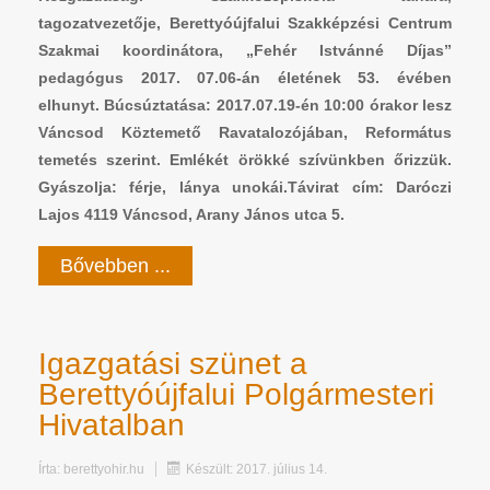
tagozatvezetője, Berettyóújfalui Szakképzési Centrum
Szakmai koordinátora, „Fehér Istvánné Díjas”
pedagógus 2017. 07.06-án életének 53. évében
elhunyt. Búcsúztatása: 2017.07.19-én 10:00 órakor lesz
Váncsod Köztemető Ravatalozójában, Református
temetés szerint. Emlékét örökké szívünkben őrizzük.
Gyászolja: férje, lánya unokái.Távirat cím: Daróczi
Lajos 4119 Váncsod, Arany János utca 5.
Bővebben ...
Igazgatási szünet a
Berettyóújfalui Polgármesteri
Hivatalban
Írta:
berettyohir.hu
Készült: 2017. július 14.