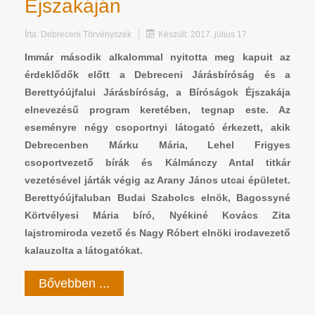
Éjszakáján
Írta:
Debreceni Törvényszék
Készült: 2017. július 17.
Immár második alkalommal nyitotta meg kapuit az
érdeklődők előtt a Debreceni Járásbíróság és a
Berettyóújfalui Járásbíróság, a Bíróságok Éjszakája
elnevezésű program keretében, tegnap este. Az
eseményre négy csoportnyi látogató érkezett, akik
Debrecenben Márku Mária, Lehel Frigyes
csoportvezető bírák és Kálmánczy Antal titkár
vezetésével járták végig az Arany János utcai épületet.
Berettyóújfaluban Budai Szabolcs elnök, Bagossyné
Körtvélyesi Mária bíró, Nyékiné Kovács Zita
lajstromiroda vezető és Nagy Róbert elnöki irodavezető
kalauzolta a látogatókat.
Bővebben ...