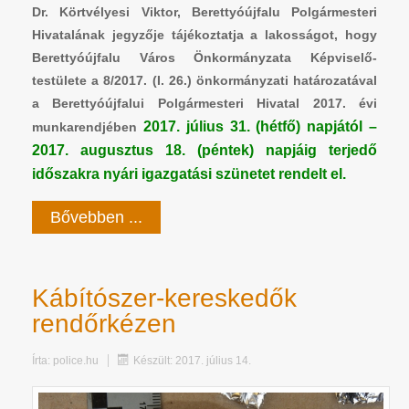
Dr. Körtvélyesi Viktor, Berettyóújfalu Polgármesteri
Hivatalának jegyzője tájékoztatja a lakosságot, hogy
Berettyóújfalu Város Önkormányzata Képviselő-
testülete a 8/2017. (I. 26.) önkormányzati határozatával
a Berettyóújfalui Polgármesteri Hivatal 2017. évi
2017. július 31. (hétfő) napjától –
munkarendjében
2017. augusztus 18. (péntek) napjáig terjedő
időszakra nyári igazgatási szünetet rendelt el.
Bővebben ...
Kábítószer-kereskedők
rendőrkézen
Írta:
police.hu
Készült: 2017. július 14.