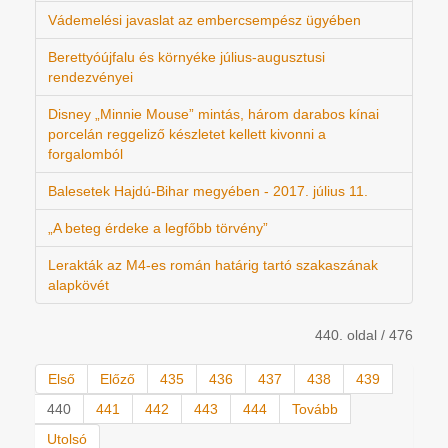
Vádemelési javaslat az embercsempész ügyében
Berettyóújfalu és környéke július-augusztusi
rendezvényei
Disney „Minnie Mouse” mintás, három darabos kínai
porcelán reggeliző készletet kellett kivonni a
forgalomból
Balesetek Hajdú-Bihar megyében - 2017. július 11.
„A beteg érdeke a legfőbb törvény”
Lerakták az M4-es román határig tartó szakaszának
alapkövét
440. oldal / 476
Első
Előző
435
436
437
438
439
440
441
442
443
444
Tovább
Utolsó