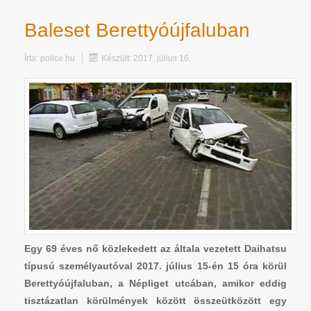
Baleset Berettyóújfaluban
Írta:
police.hu
Készült: 2017. július 16.
Egy 69 éves nő közlekedett az általa vezetett Daihatsu
típusú személyautóval 2017. július 15-én 15 óra körül
Berettyóújfaluban, a Népliget utcában, amikor eddig
tisztázatlan körülmények között összeütközött egy