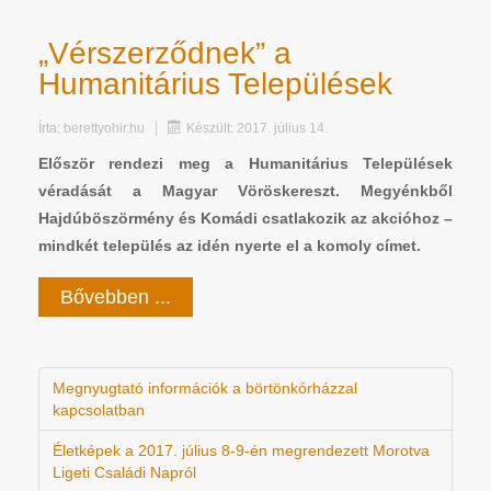
„Vérszerződnek” a
Humanitárius Települések
Írta:
berettyohir.hu
Készült: 2017. július 14.
Először rendezi meg a Humanitárius Települések
véradását a Magyar Vöröskereszt. Megyénkből
Hajdúböszörmény és Komádi csatlakozik az akcióhoz –
mindkét település az idén nyerte el a komoly címet.
Bővebben ...
Megnyugtató információk a börtönkórházzal
kapcsolatban
Életképek a 2017. július 8-9-én megrendezett Morotva
Ligeti Családi Napról