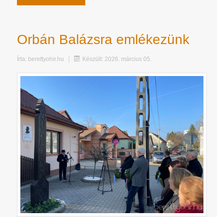
Orbán Balázsra emlékezünk
Írta:
berettyohir.hu
Készült: 2026. március 05.