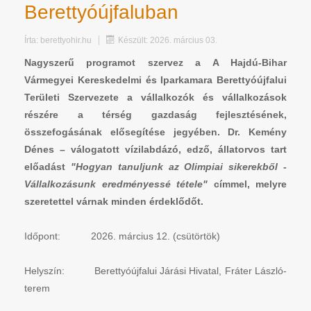
Berettyóújfaluban
Írta:
berettyohir.hu
Készült: 2026. március 03.
Nagyszerű programot szervez a A Hajdú-Bihar
Vármegyei Kereskedelmi és Iparkamara Berettyóújfalui
Területi Szervezete a vállalkozók és vállalkozások
részére a térség gazdaság fejlesztésének,
összefogásának elősegítése jegyében. Dr. Kemény
Dénes – válogatott vízilabdázó, edző, állatorvos tart
előadást
"Hogyan tanuljunk az Olimpiai sikerekből -
Vállalkozásunk eredményessé tétele"
címmel, melyre
szeretettel várnak minden érdeklődőt.
Időpont: 2026. március 12. (csütörtök)
Helyszín: Berettyóújfalui Járási Hivatal, Fráter László-
terem