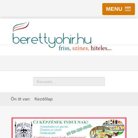
MENU
Keresés
Ön itt van:
Kezdőlap