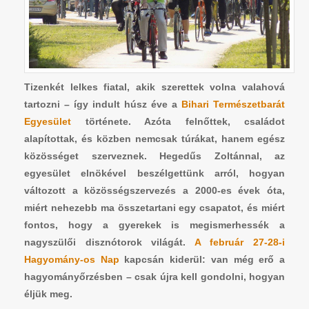
Tizenkét lelkes fiatal, akik szerettek volna valahová
tartozni – így indult húsz éve a
Bihari Természetbarát
Egyesület
története. Azóta felnőttek, családot
alapítottak, és közben nemcsak túrákat, hanem egész
közösséget szerveznek.
Hegedűs Zoltánnal, az
egyesület elnökével
beszélgettünk arról, hogyan
változott a közösségszervezés a 2000-es évek óta,
miért nehezebb ma összetartani egy csapatot, és miért
fontos, hogy a gyerekek is megismerhessék a
nagyszülői disznótorok világát.
A február 27-28-i
Hagyomány-os Nap
kapcsán kiderül: van még erő a
hagyományőrzésben – csak újra kell gondolni, hogyan
éljük meg.