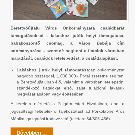
Berettyóújfalu Város Önkormányzata családbarát
támogatásokkal - lakáshoz jutók helyi támogatása,
babaköszöntő csomag, a Város Babája cím
adományozása - szeretné segíteni a fiatalok városban
maradását, családok letelepedést, a családalapítást.
Lakáshoz jutók helyi támogatása:
az önkormányzat
nagyobb összeggel, 1.000.000.- Ft-tal szeretné segíteni
a Berettyóújfaluban élő, valamint a városban letelepedni
szándékozó fiatalokat első, saját tulajdonú lakásuk
megvásárlásában vagy építésében.
A kérelem elérhető a Polgármesteri Hivatalban, ahol a
jogosultsági feltételekről tájékoztatást ad Porkolábné Áros
Mónika igazgatási irodavezető (telefon: 54/505-456).
Bővebben ...