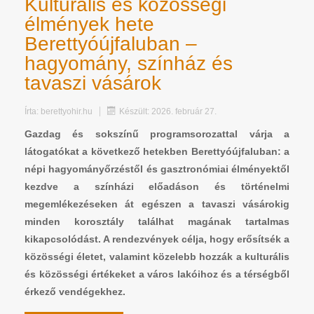
Kulturális és közösségi
élmények hete
Berettyóújfaluban –
hagyomány, színház és
tavaszi vásárok
Írta:
berettyohir.hu
Készült: 2026. február 27.
Gazdag és sokszínű programsorozattal várja a
látogatókat a következő hetekben Berettyóújfaluban: a
népi hagyományőrzéstől és gasztronómiai élményektől
kezdve a színházi előadáson és történelmi
megemlékezéseken át egészen a tavaszi vásárokig
minden korosztály találhat magának tartalmas
kikapcsolódást. A rendezvények célja, hogy erősítsék a
közösségi életet, valamint közelebb hozzák a kulturális
és közösségi értékeket a város lakóihoz és a térségből
érkező vendégekhez.