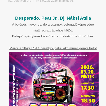
Írta:
berettyohir.hu
Készült: 2026. március 03.
Desperado, Peat Jr., Dj. Náksi Attila
A belépés ingyenes, de a csarnok befogadóképessége
miatt regisztrációhoz kötött.
Belépő igénylése kizárólag a plakáton leírt módon.
Március 10-ig CSAK berettyóújfalui lakcímmel igényelhető!