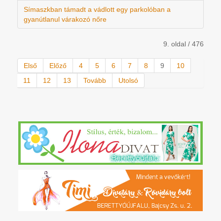
Símaszkban támadt a vádlott egy parkolóban a
gyanútlanul várakozó nőre
9. oldal / 476
Első
Előző
4
5
6
7
8
9
10
11
12
13
Tovább
Utolsó