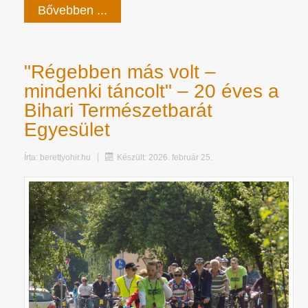
Bővebben ...
"Régebben más volt –
mindenki táncolt" – 20 éves a
Bihari Természetbarát
Egyesület
Írta:
berettyohir.hu
Készült: 2026. február 25.