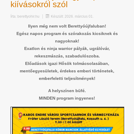
kiívásokról szól
Írta:
berettyohir.hu
Készült: 2026. március 01.
Ilyen még nem volt Berettyóújfaluban!
Egész napos program és szórakozás kicsiknek és
nagyoknak!
Exatlon és ninja warrior pályák, ugrálóvár,
rekeszmászás, szabadulószoba.
Előadások igazi Hősök tolmácsolasában,
mentőegyesületek, érdekes emberi történetek,
emberfeletti teljesítmények!
A helyszínen büfé.
MINDEN program ingyenes!