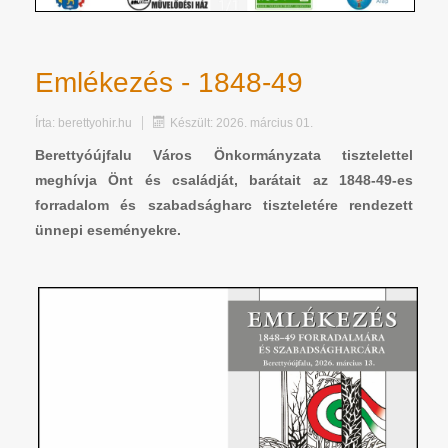
Emlékezés - 1848-49
Írta:
berettyohir.hu
Készült: 2026. március 01.
Berettyóújfalu Város Önkormányzata tisztelettel
meghívja Önt és családját, barátait az 1848-49-es
forradalom és szabadságharc tiszteletére rendezett
ünnepi eseményekre.