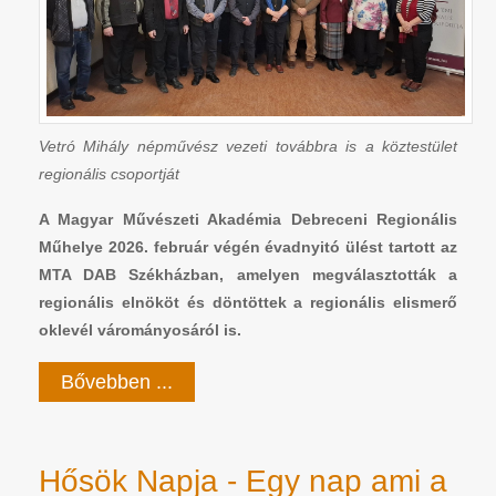
Vetró Mihály népművész vezeti továbbra is a köztestület
regionális csoportját
A Magyar Művészeti Akadémia Debreceni Regionális
Műhelye 2026. február végén évadnyitó ülést tartott az
MTA DAB Székházban, amelyen megválasztották a
regionális elnököt és döntöttek a regionális elismerő
oklevél várományosáról is.
Bővebben ...
Hősök Napja - Egy nap ami a