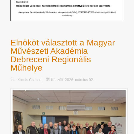
Elnököt választott a Magyar
Művészeti Akadémia
Debreceni Regionális
Műhelye
Írta:
Kocsis Csaba
Készült: 2026. március 02.