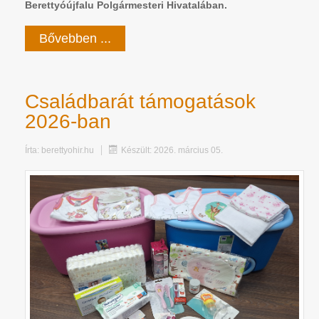
Berettyóújfalu Polgármesteri Hivatalában.
Bővebben ...
Családbarát támogatások
2026-ban
Írta:
berettyohir.hu
Készült: 2026. március 05.