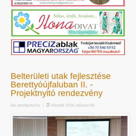
Belterületi utak fejlesztése
Berettyóújfaluban II. -
Projektnyitó rendezvény
Írta:
berettyohir.hu
Készült: 2026. március 06.