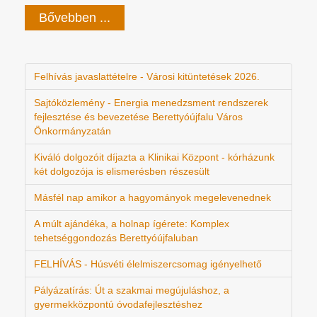
Bővebben ...
Felhívás javaslattételre - Városi kitüntetések 2026.
Sajtóközlemény - Energia menedzsment rendszerek
fejlesztése és bevezetése Berettyóújfalu Város
Önkormányzatán
Kiváló dolgozóit díjazta a Klinikai Központ - kórházunk
két dolgozója is elismerésben részesült
Másfél nap amikor a hagyományok megelevenednek
A múlt ajándéka, a holnap ígérete: Komplex
tehetséggondozás Berettyóújfaluban
FELHÍVÁS - Húsvéti élelmiszercsomag igényelhető
Pályázatírás: Út a szakmai megújuláshoz, a
gyermekközpontú óvodafejlesztéshez