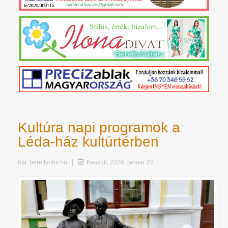
Kultúra napi programok a
Léda-ház kultúrtérben
Írta:
berettyohir.hu
Készült: 2026. január 22.