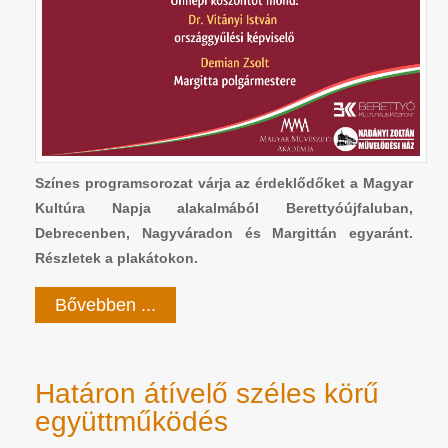
Színes programsorozat várja az érdeklődőket a Magyar
Kultúra Napja alakalmából Berettyóújfaluban,
Debrecenben, Nagyváradon és Margittán egyaránt.
Részletek a plakátokon.
Bővebben ...
Határon átívelő széles körű
együttműködés