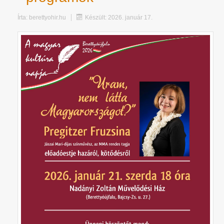
Írta:
berettyohir.hu
Készült: 2026. január 17.