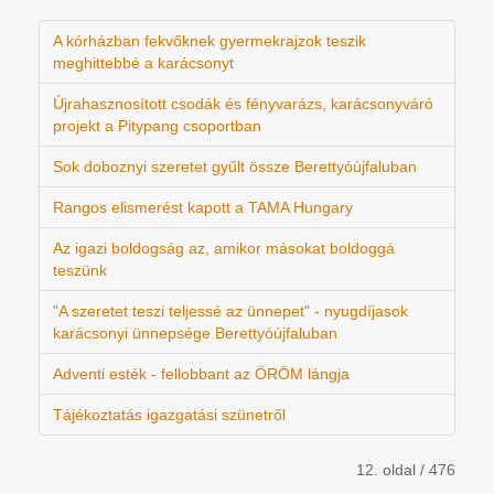
A kórházban fekvőknek gyermekrajzok teszik
meghittebbé a karácsonyt
Újrahasznosított csodák és fényvarázs, karácsonyváró
projekt a Pitypang csoportban
Sok doboznyi szeretet gyűlt össze Berettyóújfaluban
Rangos elismerést kapott a TAMA Hungary
Az igazi boldogság az, amikor másokat boldoggá
teszünk
"A szeretet teszi teljessé az ünnepet" - nyugdíjasok
karácsonyi ünnepsége Berettyóújfaluban
Adventi esték - fellobbant az ÖRÖM lángja
Tájékoztatás igazgatási szünetről
12. oldal / 476