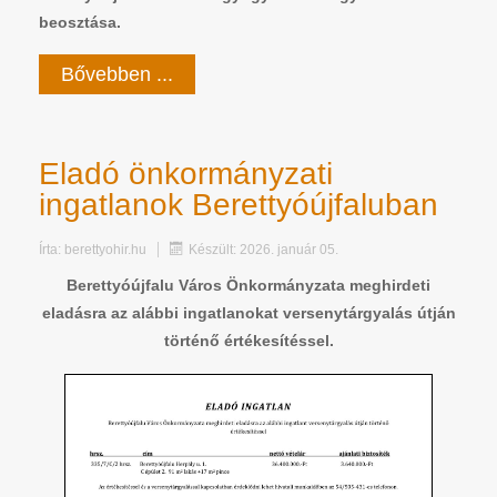
beosztása.
Bővebben ...
Eladó önkormányzati
ingatlanok Berettyóújfaluban
Írta:
berettyohir.hu
Készült: 2026. január 05.
Berettyóújfalu Város Önkormányzata meghirdeti
eladásra az alábbi ingatlanokat versenytárgyalás útján
történő értékesítéssel.