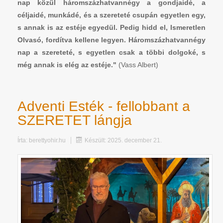
nap közül háromszázhatvannégy a gondjaidé, a
céljaidé, munkádé, és a szereteté csupán egyetlen egy,
s annak is az estéje egyedül. Pedig hidd el, Ismeretlen
Olvasó, fordítva kellene legyen. Háromszázhatvannégy
nap a szereteté, s egyetlen csak a többi dolgoké, s
még annak is elég az estéje."
(Vass Albert)
Adventi Esték - fellobbant a
SZERETET lángja
Írta:
berettyohir.hu
Készült: 2025. december 21.