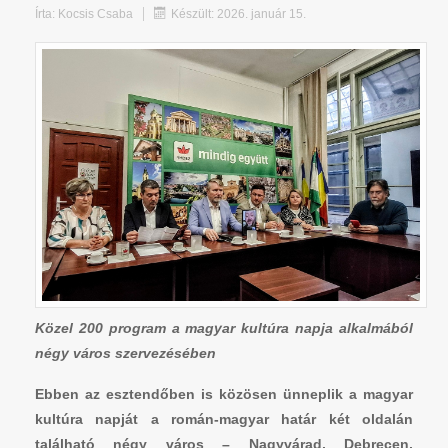
Írta:
Kocsis Csaba
Készült: 2026. január 15.
Közel 200 program a magyar kultúra napja alkalmából
négy város szervezésében
Ebben az esztendőben is közösen ünneplik a magyar
kultúra napját a román-magyar határ két oldalán
található négy város – Nagyvárad, Debrecen,