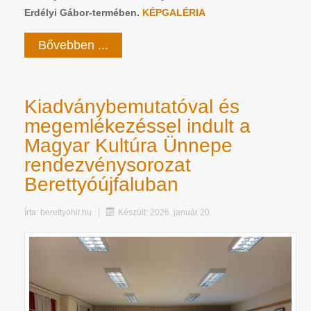
Erdélyi Gábor-termében.
KÉPGALÉRIA
Bővebben ...
Kiadványbemutatóval és
megemlékezéssel indult a
Magyar Kultúra Ünnepe
rendezvénysorozat
Berettyóújfaluban
Írta:
berettyohir.hu
Készült: 2026. január 20.