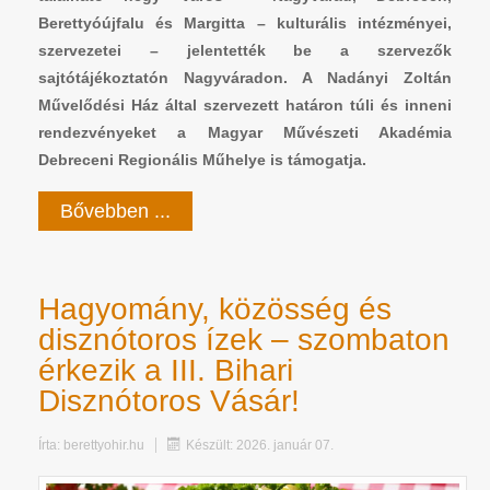
Berettyóújfalu és Margitta – kulturális intézményei,
szervezetei – jelentették be a szervezők
sajtótájékoztatón Nagyváradon. A Nadányi Zoltán
Művelődési Ház által szervezett határon túli és inneni
rendezvényeket a Magyar Művészeti Akadémia
Debreceni Regionális Műhelye is támogatja.
Bővebben ...
Hagyomány, közösség és
disznótoros ízek – szombaton
érkezik a III. Bihari
Disznótoros Vásár!
Írta:
berettyohir.hu
Készült: 2026. január 07.