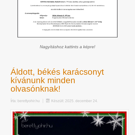
Nagyításhoz kattints a képre!
Áldott, békés karácsonyt
kívánunk minden
olvasónknak!
Írta:
berettyohir.hu
Készült: 2025. december 24.