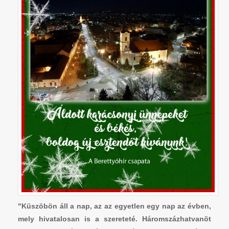
"Küszöbön áll a nap, az az egyetlen egy nap az évben,
mely hivatalosan is a szereteté. Háromszázhatvanöt