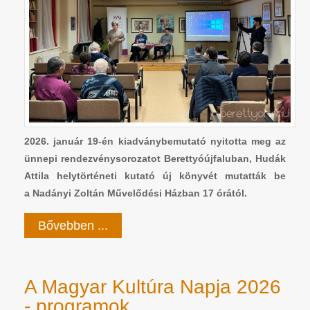
2026. január 19-én kiadványbemutató nyitotta meg az
ünnepi rendezvénysorozatot Berettyóújfaluban, Hudák
Attila helytörténeti kutató új könyvét mutatták be
a Nadányi Zoltán Művelődési Házban 17 órától.
Bővebben ...
A Magyar Kultúra Napja 2026
- programok