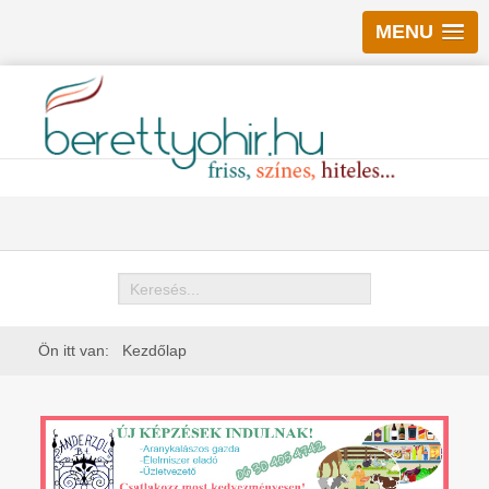
MENU
Keresés
Ön itt van:
Kezdőlap