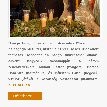
Ünnepi hangulatba öltözött december 21-én este a
Zsinagóga Kultúrtér, hiszen a "Three Roses Trió" adott
teltházas koncertet
"A tangó művészete"
címmel
advent negyedik vasárnapján. A három
zeneakadémista, Muhari Eszter (zongora), Borsos
Dominika (harmónika) és Mákszem Fanni (hegedű)
virtuóz játékát a közönség vastapssal jutalmazta.
KÉPGALÉRIA
Bővebben ...