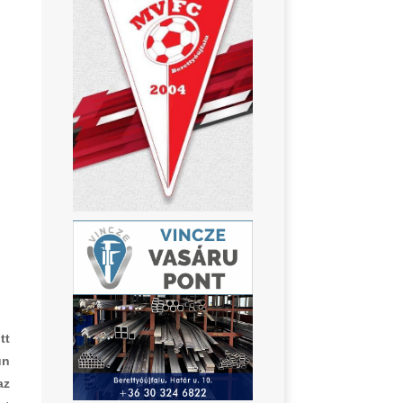
tt
un
az