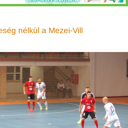
ség nélkül a Mezei-Vill