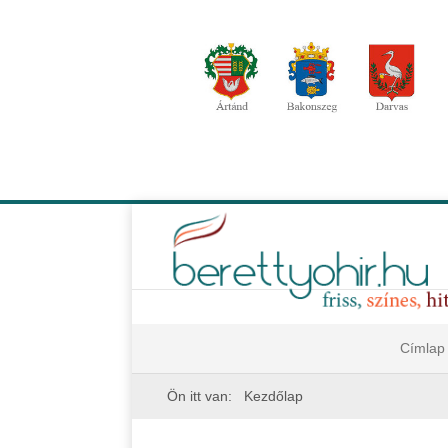
Címlap
Ön itt van:
Kezdőlap