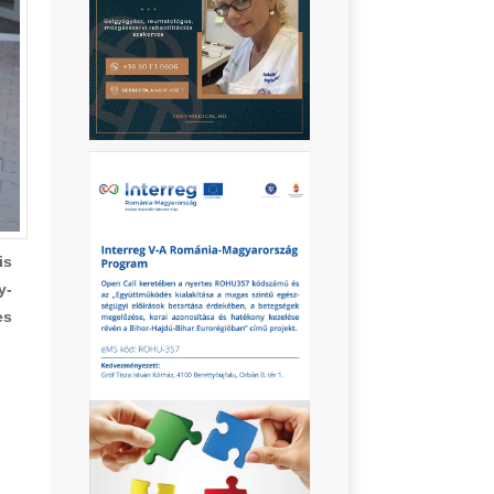
is
y-
es