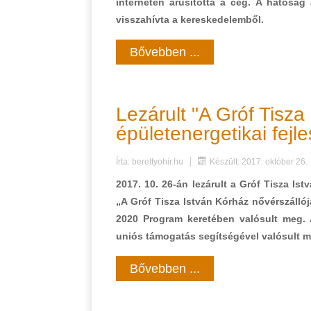
interneten árusította a cég. A hatóság 
visszahívta a kereskedelemből.
Bővebben ...
Lezárult "A Gróf Tisza
épületenergetikai fejl
Írta:
berettyohir.hu
Készült: 2017. október 26.
2017. 10. 26-án lezárult a Gróf Tisza Is
„A Gróf Tisza István Kórház nővérszállój
2020 Program keretében valósult meg. A
uniós támogatás segítségével valósult m
Bővebben ...