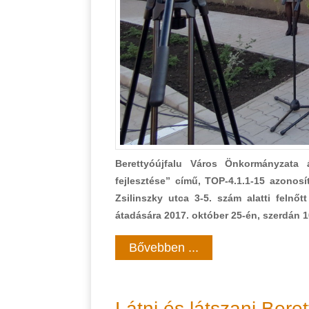
Berettyóújfalu Város Önkormányzata ál
fejlesztése” című, TOP-4.1.1-15 azonosí
Zsilinszky utca 3-5. szám alatti felnőt
átadására 2017. október 25-én, szerdán 1
Bővebben ...
Látni és látszani Bere