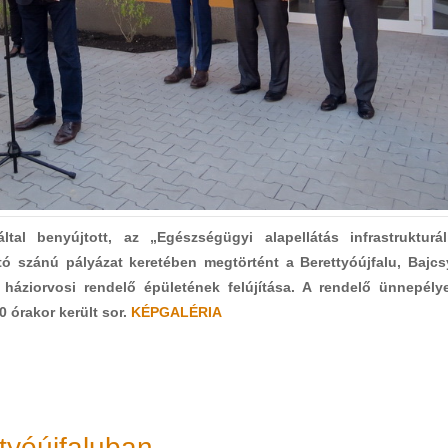
tal benyújtott, az „Egészségügyi alapellátás infrastrukturál
tó szánú pályázat keretében megtörtént a Berettyóújfalu, Bajcs
t háziorvosi rendelő épületének felújítása. A rendelő ünnepély
0 órakor került sor.
KÉPGALÉRIA
ttyóújfaluban