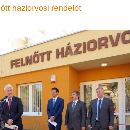
nőtt háziorvosi rendelőt
.