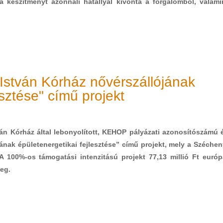
a készítményt azonnali hatállyal kivonta a forgalomból, valami
 István Kórház nővérszállójának
esztése" című projekt
tván Kórház által lebonyolított, KEHOP pályázati azonosítószámú 
ának épületenergetikai fejlesztése” című projekt, mely a Széchen
 100%-os támogatási intenzitású projekt 77,13 millió Ft európ
eg.