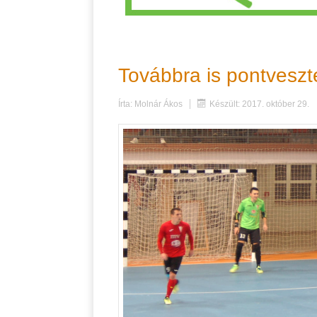
Továbbra is pontveszte
Írta:
Molnár Ákos
Készült: 2017. október 29.