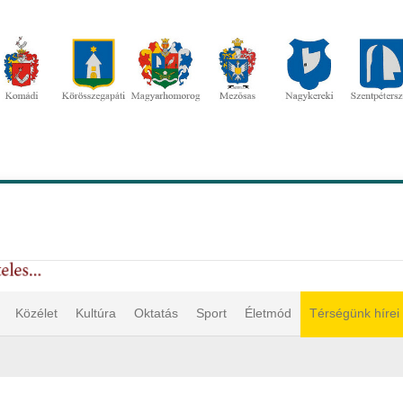
Közélet
Kultúra
Oktatás
Sport
Életmód
Térségünk hírei