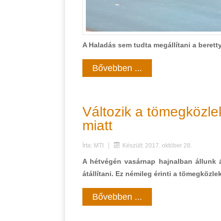
A Haladás sem tudta megállítani a beretty
Bővebben ...
Változik a tömegközle
miatt
Írta:
MTI
Készült: 2017. október 28.
A hétvégén vasárnap hajnalban állunk át 
átállítani. Ez némileg érinti a tömegközle
Bővebben ...