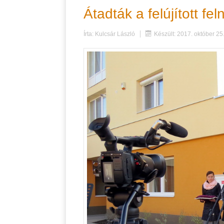
Átadták a felújított fel
Írta:
Kulcsár László
Készült: 2017. október 25