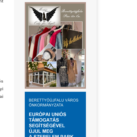
nt
és
yi
ai