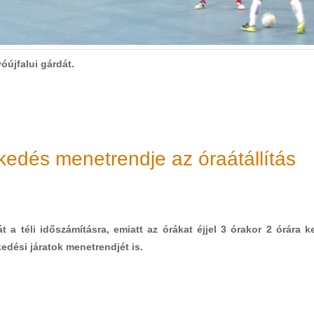
óújfalui gárdát.
kedés menetrendje az óraátállítás
a téli időszámításra, emiatt az órákat éjjel 3 órakor 2 órára ke
kedési járatok menetrendjét is.