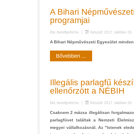
A Bihari Népművészet
programjai
Írta:
berettyohir.hu
Készült: 2017. október 26.
A Bihari Népművészeti Egyesület minden 
Bővebben ...
Illegális parlagfű kés
ellenőrzött a NÉBIH
Írta:
berettyohir.hu
Készült: 2017. október 26.
Csaknem 2 mázsa illegálisan forgalmazott
parlagfüvet találtak a Nemzeti Élelmi
megyei vállalkozásnál. Az "Istenek eled