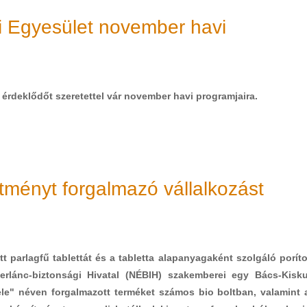
i Egyesület november havi
érdeklődőt szeretettel vár november havi programjaira.
zítményt forgalmazó vállalkozást
 parlagfű tablettát és a tabletta alapanyagaként szolgáló poríto
szerlánc-biztonsági Hivatal (NÉBIH) szakemberei egy Bács-Kisk
ele" néven forgalmazott terméket számos bio boltban, valamint 