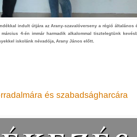
dékkal indult útjára az Arany-szavalóverseny a régió általános 
9. március 4-én immár harmadik alkalommal tisztelegtünk kevés
yekkel iskolánk névadója, Arany János előtt.
rradalmára és szabadságharcára