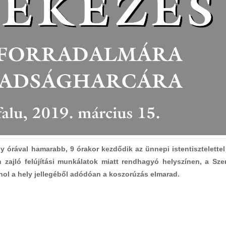
órával hamarabb, 9 órakor kezdődik az ünnepi istentisztelettel
 zajló felújítási munkálatok miatt rendhagyó helyszínen, a Sze
ahol a hely jellegéből adódóan a koszorúzás elmarad.