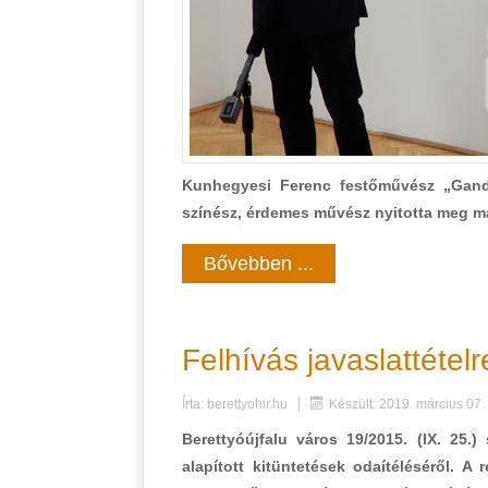
Kunhegyesi Ferenc festőművész „Gandh
színész, érdemes művész nyitotta meg m
Bővebben ...
Felhívás javaslattétel
Írta:
berettyohir.hu
Készült: 2019. március 07.
Berettyóújfalu város 19/2015. (IX. 25.
alapított kitüntetések odaítéléséről. 