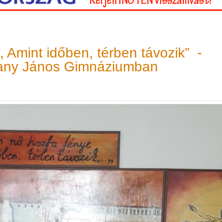
e, Amint időben, térben távozik” -
rany János Gimnáziumban