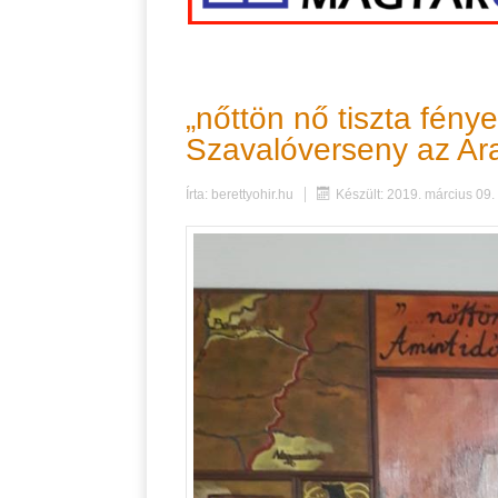
„nőttön nő tiszta fény
Szavalóverseny az A
Írta:
berettyohir.hu
Készült: 2019. március 09.