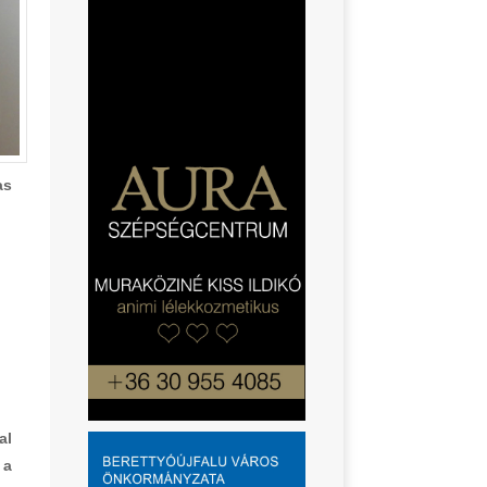
as
al
 a