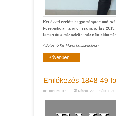
Két évvel ezelőtt hagyományteremtő szán
középiskolai tanulói számára. Így 201
ismert és a már szívünkhöz nőtt költemén
/ Botosné Kis Mária beszámolója /
Bővebben ...
Emlékezés 1848-49 fo
Írta:
berettyohir.hu
Készült: 2019. március 07.