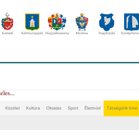
Közélet
Kultúra
Oktatás
Sport
Életmód
Térségünk hírei