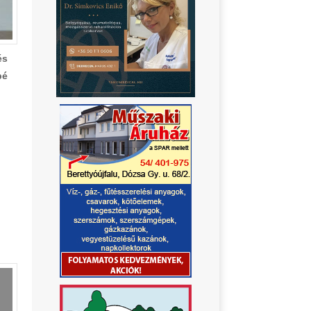
és
bé