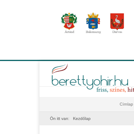
Címlap
Ön itt van:
Kezdőlap