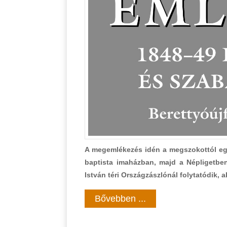
A megemlékezés idén a megszokottól egy 
baptista imaházban, majd a Népligetben
István téri Országzászlónál folytatódik, 
Bővebben ...