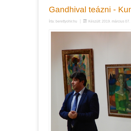
Gandhival teázni - Kun
Írta:
berettyohir.hu
Készült: 2019. március 07.