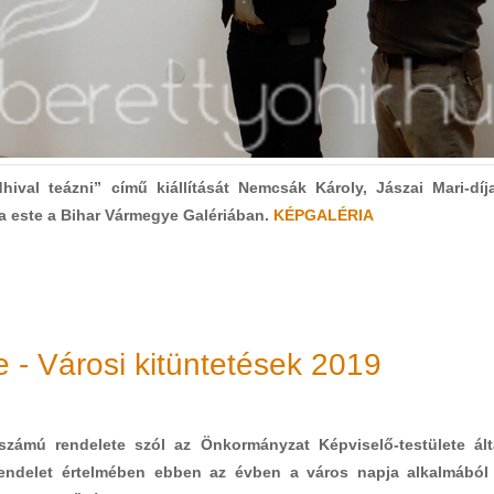
ival teázni” című kiállítását
Nemcsák Károly, Jászai Mari-díj
a este a
Bihar Vármegye Galériában.
KÉPGALÉRIA
re - Városi kitüntetések 2019
) számú rendelete szól az Önkormányzat Képviselő-testülete ált
A rendelet értelmében ebben az évben a város napja alkalmából