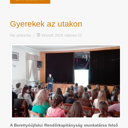
Gyerekek az utakon
Írta:
police.hu
Készült: 2019. március 22.
A Berettyóújfalui Rendőrkapitányság munkatársa felső