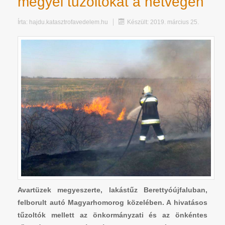
megyei tűzoltókat a hétvégén
Írta:
hajdu.katasztrofavedelem.hu
Készült: 2019. március 25.
Avartüzek megyeszerte, lakástűz Berettyóújfaluban,
felborult autó Magyarhomorog közelében. A hivatásos
tűzoltók mellett az önkormányzati és az önkéntes