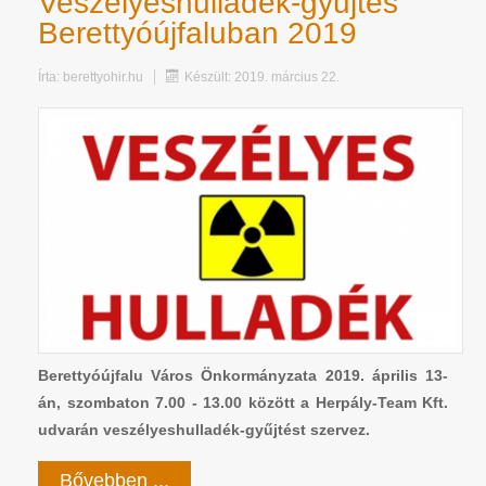
Veszélyeshulladék-gyűjtés
Berettyóújfaluban 2019
Írta:
berettyohir.hu
Készült: 2019. március 22.
Berettyóújfalu Város Önkormányzata 2019. április 13-
án, szombaton 7.00 - 13.00 között a Herpály-Team Kft.
udvarán veszélyeshulladék-gyűjtést szervez.
Bővebben ...