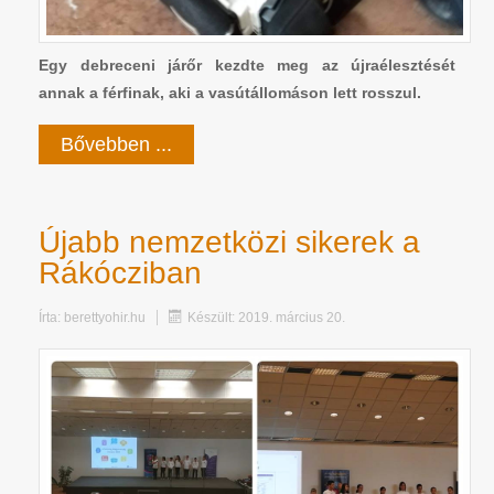
Egy debreceni járőr kezdte meg az újraélesztését
annak a férfinak, aki a vasútállomáson lett rosszul.
Bővebben ...
Újabb nemzetközi sikerek a
Rákócziban
Írta:
berettyohir.hu
Készült: 2019. március 20.