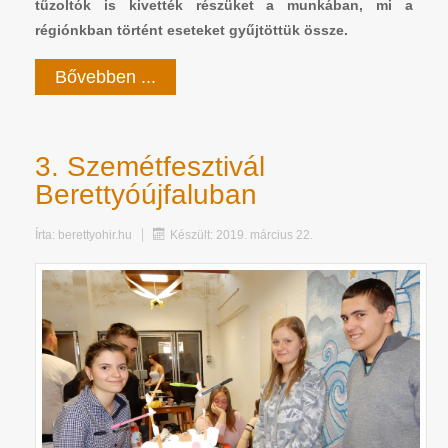
tűzoltók is kivették részüket a munkában, mi a
régiónkban történt eseteket gyűjtöttük össze.
Bővebben ...
3. Szemétfesztivál
Berettyóújfaluban
Írta:
berettyohir.hu
Készült: 2019. március 22.