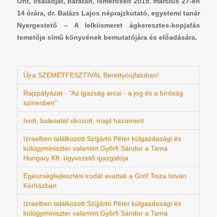
Önt, családját, barátait, ismerőseit 2019. március 27-én
14 órára, dr. Balázs Lajos néprajzkutató, egyetemi tanár
Nyergestető – A lelkiismeret ágkeresztes-kopjafás
temetője című könyvének bemutatójára és előadására.
Újra SZEMÉTFESZTIVÁL Berettyóújfaluban!
Rajzpályázat - "Az igazság arcai - a jog és a bíróság
színesben"
Ivott, balesetet okozott, majd hazament
Izraelben találkozott Szíjjártó Péter külgazdasági és
külügyminiszter valamint Győrfi Sándor a Tama
Hungary Kft. ügyvezető igazgatója
Egészségfejlesztési irodát avattak a Gróf Tisza István
Kórházban
Izraelben találkozott Szíjjártó Péter külgazdasági és
külügyminiszter valamint Győrfi Sándor a Tama