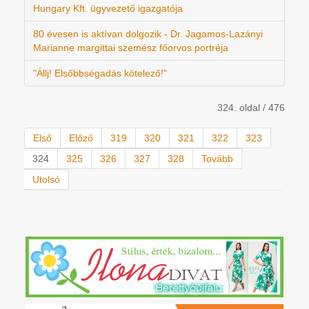
Hungary Kft. ügyvezető igazgatója
80 évesen is aktívan dolgozik - Dr. Jagamos-Lazányi
Marianne margittai szemész főorvos portréja
"Állj! Elsőbbségadás kötelező!"
324. oldal / 476
Első
Előző
319
320
321
322
323
324
325
326
327
328
Tovább
Utolsó