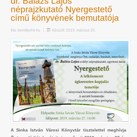
dr. Balázs Lajos
néprajzkutató Nyergestető
című könyvének bemutatója
Írta:
berettyohir.hu
Készült: 2019. március 20.
A Sinka István Városi Könyvtár tisztelettel meghívja