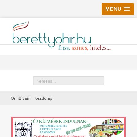
MENU
Keresés
Ön itt van:
Kezdőlap