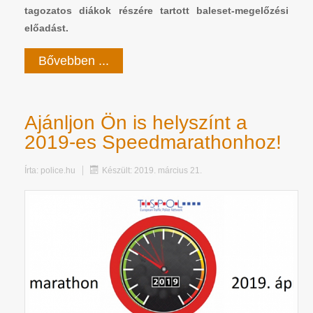
tagozatos diákok részére tartott baleset-megelőzési
előadást.
Bővebben ...
Ajánljon Ön is helyszínt a
2019-es Speedmarathonhoz!
Írta:
police.hu
Készült: 2019. március 21.