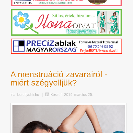
A menstruáció zavarairól -
miért szégyelljük?
Írta:
berettyohir.hu
Készült: 2019. március 25.