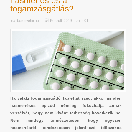
hasmenés és a
fogamzásgátlás?
Írta:
berettyohir.hu
Készült: 2019. április 01.
Ha valaki fogamzásgátló tablettát szed, akkor minden
hasmenéses epizód némileg fokozhatja annak
veszélyét, hogy nem kívánt terhesség következik be.
Nem mindegy természetesen, hogy egyszeri
hasmenésről, rendszeresen jelentkező időszakos