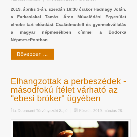
2019. április 3-án, szerdán 16:30 órakor Hadnagy Jolán,
a Farkaslakai Tamási Áron Művelődési Egyesület
elnöke tart előadást Családmodell és gyermekvállalás
a magyar népmesékben címmel a Bodorka
NépmesePontban.
Bővebben ...
Elhangzottak a perbeszédek -
másodfokú ítélet várható az
"ebesi bróker" ügyében
Írta:
Debreceni Törvényszéki Sajtó
Készült: 2019. március 28.