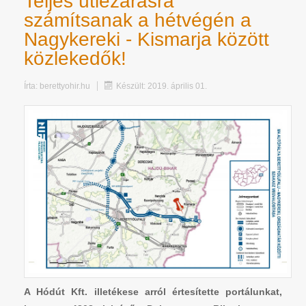
Teljes útlezárásra
számítsanak a hétvégén a
Nagykereki - Kismarja között
közlekedők!
Írta:
berettyohir.hu
Készült: 2019. április 01.
A Hódút Kft. illetékese arról értesítette portálunkat,