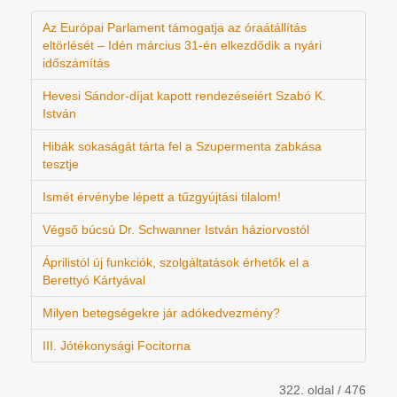
Az Európai Parlament támogatja az óraátállítás
eltörlését – Idén március 31-én elkezdődik a nyári
időszámítás
Hevesi Sándor-díjat kapott rendezéseiért Szabó K.
István
Hibák sokaságát tárta fel a Szupermenta zabkása
tesztje
Ismét érvénybe lépett a tűzgyújtási tilalom!
Végső búcsú Dr. Schwanner István háziorvostól
Áprilistól új funkciók, szolgáltatások érhetők el a
Berettyó Kártyával
Milyen betegségekre jár adókedvezmény?
III. Jótékonysági Focitorna
322. oldal / 476